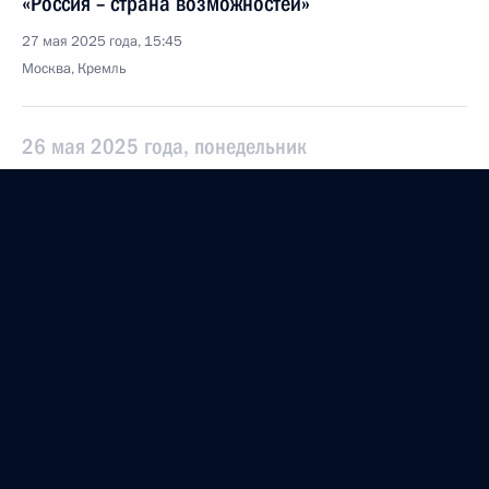
«Россия – страна возможностей»
27 мая 2025 года, 15:45
Москва, Кремль
26 мая 2025 года, понедельник
Встреча с представителями российских деловых
кругов
26 мая 2025 года, 18:55
Москва, Кремль
24 мая 2025 года, суббота
Владимир Путин поздравил Патриарха
Московского и всея Руси Кирилла с Днём
тезоименитства