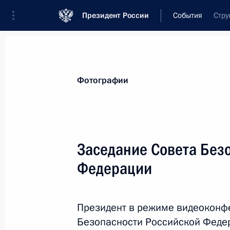
Президент России
События
Стру
Президент
Администрация
Государст
Новости
Стенограммы
Поездки
Те
Фотографии
Рубрикация материалов
Все материалы
Заседание Совета Без
Послания Федеральному Собранию
Федерации
Заявления по важнейшим вопросам
Совещания, заседания, рабочие встречи
Президент в режиме видеоконф
Речи и обращения
Безопасности Российской Феде