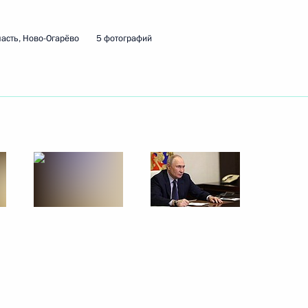
асть, Ново-Огарёво
5 фотографий
ть следующие материалы
ародных информагентств
:
12
ка развития Дилмой Роуссефф
5
росам
3
4м