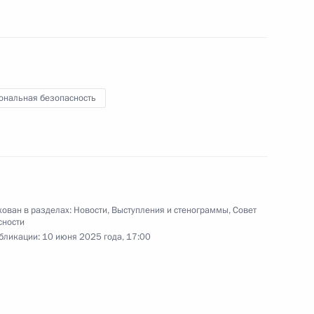
ональная безопасность
Ростех» Сергеем Чемезовым
7
ован в разделах:
Новости
,
Выступления и стенограммы
,
Совет
сности
тия Международного детского
1
3м
бликации:
10 июня 2025 года, 17:00