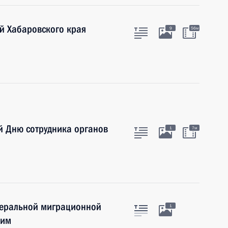
й Хабаровского края
9
56м
й Дню сотрудника органов
1
7м
деральной миграционной
1
ким