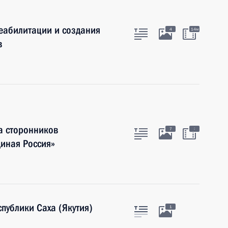
еабилитации и создания
4
14м
в
а сторонников
:
7
диная Россия»
публики Саха (Якутия)
1