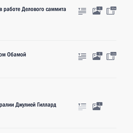
в работе Делового саммита
5
30м
ком Обамой
5
13м
ралии Джулией Гиллард
1