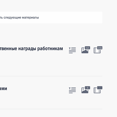
ть следующие материалы
ственные награды работникам
12
24м
ами
:
5