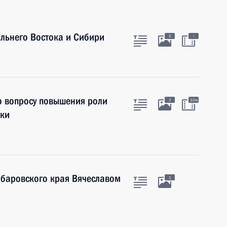
льнего Востока и Сибири
:
5
о вопросу повышения роли
2
10м
ики
абаровского края Вячеславом
1