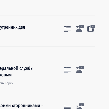
утренних дел
6
6м
деральной службы
1
иковым
ть, Горки
воими сторонниками –
7