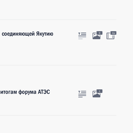
, соединяющей Якутию
9
4м
 итогам форума АТЭС
1