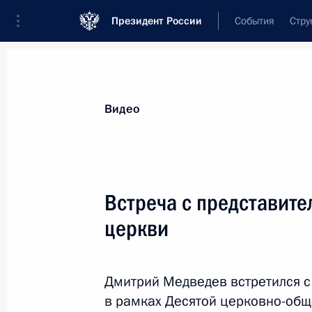
Президент России
События
Стру
Видеозаписи
Фотографии
Аудиозапи
Все материалы
Выступления
Совещан
Видео
Показа
Встреча с представите
церкви
Встреча с сотрудниками
органов внутренних дел
Дмитрий Медведев встретился 
в рамках Десятой церковно-об