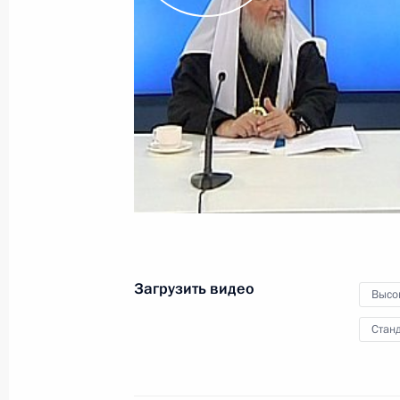
журналистов по итогам
саммита «Группы двадцати»
3 ноября 2011 года
Видео, 6 мин.
Загрузить видео
Высо
Станд