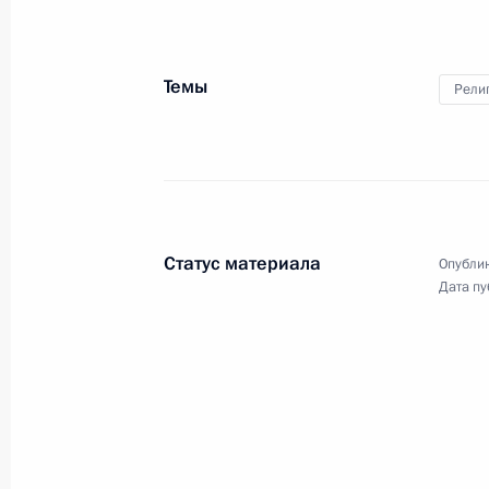
Встреча с активом партии
«Единая Россия»
Темы
Рели
1 ноября 2011 года
Видео, 2 ч.
Статус материала
Опублик
Дата пу