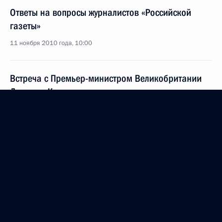
Ответы на вопросы журналистов «Российской
газеты»
11 ноября 2010 года, 10:00
Встреча с Премьер-министром Великобритании
Дэвидом Кэмероном
11 ноября 2010 года, 09:20
Сеул
Флаг легендарного крейсера «Варяг» передан
России
11 ноября 2010 года, 07:40
Сеул