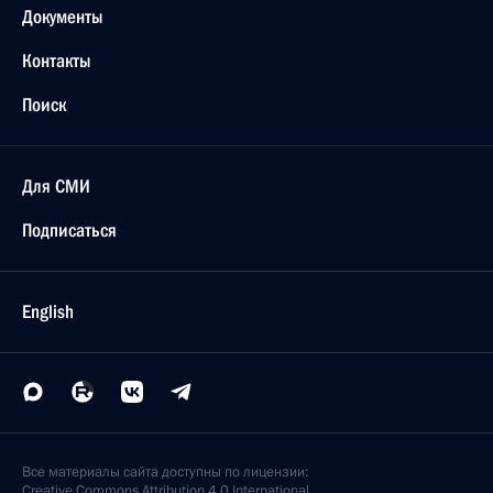
Сочи
28 октября 2022 года, пятница
Встреча с Министром обороны Сергеем Шойгу
28 октября 2022 года, 17:05
Московская область, Ново-Огарёво
Внеочередная сессия Совета коллективной
безопасности ОДКБ
28 октября 2022 года, 13:40
Московская область, Ново-Огарёво
27 октября 2022 года, четверг