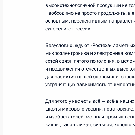
высокотехнологичной продукции не тол
21 ноября 2022 года, понедельник
Необходимо не просто продолжить, а е
основным, перспективным направлен
Встреча с руководителем ФНС Дан
суверенитет России.
21 ноября 2022 года, 19:35
Московская обл
Безусловно, жду от «Ростеха» заметных
микроэлектроника и электронная комп
Запуск племенного центра по восп
сетей связи пятого поколения, в цел
в Тюменской области
и продвижения отечественных высокот
для развития нашей экономики, опре
21 ноября 2022 года, 17:55
Московская обл
устраняющих зависимость от импортны
Для этого у нас есть всё – всё в наши
17 ноября 2022 года, четверг
школы мирового уровня, новаторские
и изобретателей, мощная промышленн
Встреча с директором Фонда разв
кадры, талантливая, сильная, хорошо
Романом Петруцей