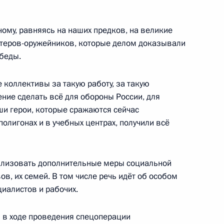
ному, равняясь на наших предков, на великие
мении Николом Пашиняном
4
стеров-оружейников, которые делом доказывали
обеды.
 коллективы за такую работу, за такую
ение сделать всё для обороны России, для
8
7м
ши герои, которые сражаются сейчас
полигонах и в учебных центрах, получили всё
ализовать дополнительные меры социальной
 РСПП по производству
4
в, их семей. В том числе речь идёт об особом
Дмитрием Мазепиным
иалистов и рабочих.
м в ходе проведения спецоперации