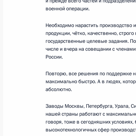
и прежде всего частей и подразделен
военной операции.
Встреча с матерями военнослужащи
25 ноября 2022 года, 17:30
Московская обл
Необходимо нарастить производство и
продукции, чётко, качественно, строг
государственные целевые задания. По
24 ноября 2022 года, четверг
числе и вчера на совещании с членам
России.
Совещание с членами Координацио
Правительстве по обеспечению пот
Повторю, все решения по поддержке 
24 ноября 2022 года, 19:00
Москва, Кремль
максимально быстро. А в людях, которы
абсолютно.
Заводы Москвы, Петербурга, Урала, Си
Конференция по искусственному ин
нашей страны работают с максимальной
24 ноября 2022 года, 16:55
Москва
говоря, тоже в сегодняшних условиях,
высокотехнологичных сфер производст