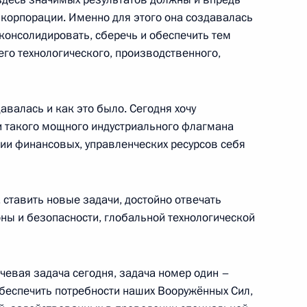
корпорации. Именно для этого она создавалась
 консолидировать, сберечь и обеспечить тем
ества России и Казахстана
3
25м
го технологического, производственного,
валась и как это было. Сегодня хочу
и такого мощного индустриального флагмана
ии финансовых, управленческих ресурсов себя
щённое 15-летию «Ростеха»
6
 ставить новые задачи, достойно отвечать
ы и безопасности, глобальной технологической
 Совета Безопасности
2
асть, Ново-Огарёво
чевая задача сегодня, задача номер один –
обеспечить потребности наших Вооружённых Сил,