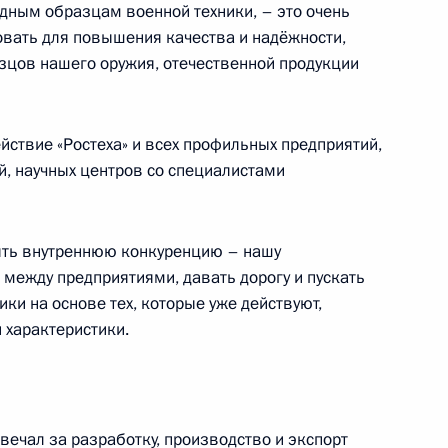
дным образцам военной техники, – это очень
овать для повышения качества и надёжности,
зцов нашего оружия, отечественной продукции
лем Диас-Канелем Бермудесом
1
йствие «Ростеха» и всех профильных предприятий,
й, научных центров со специалистами
 Кастро
5
9м
рять внутреннюю конкуренцию – нашу
между предприятиями, давать дорогу и пускать
ки на основе тех, которые уже действуют,
а «Якутия» и подъёма
 характеристики.
8
27м
е «Урал»
асть, Ново-Огарёво
твечал за разработку, производство и экспорт