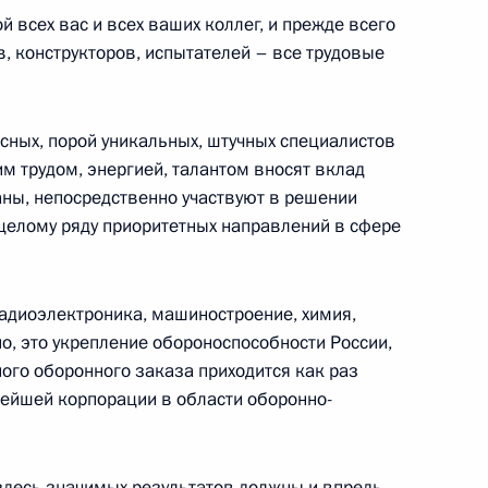
й всех вас и всех ваших коллег, и прежде всего
в, конструкторов, испытателей – все трудовые
го Суда Вячеславом
4
сных, порой уникальных, штучных специалистов
м трудом, энергией, талантом вносят вклад
аны, непосредственно участвуют в решении
целому ряду приоритетных направлений в сфере
:
13
радиоэлектроника, машиностроение, химия,
о, это укрепление обороноспособности России,
ого оборонного заказа приходится как раз
нейшей корпорации в области оборонно-
ры
4
 здесь значимых результатов должны и впредь