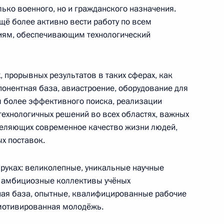
ько военного, но и гражданского назначения.
щё более активно вести работу по всем
иям, обеспечивающим технологический
иилом Егоровым
4
асть, Ново-Огарёво
, прорывных результатов в таких сферах, как
онентная база, авиастроение, оборудование для
роизводству индейки
ом более эффективного поиска, реализации
4
46м
ехнологичных решений во всех областях, важных
деляющих современное качество жизни людей,
асть, Ново-Огарёво
х поставок.
х руках: великолепные, уникальные научные
, амбициозные коллективы учёных
ая база, опытные, квалифицированные рабочие
ития промышленности
4
 мотивированная молодёжь.