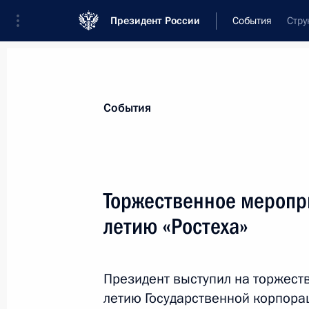
Президент России
События
Стру
Президент
Администрация
Государст
Новости
Стенограммы
Поездки
Те
События
Рубрикация материалов
Все материалы
Торжественное меропр
Послания Федеральному Собранию
летию «Ростеха»
Заявления по важнейшим вопросам
Совещания, заседания, рабочие встречи
Президент выступил на торжест
Речи и обращения
летию Государственной корпора