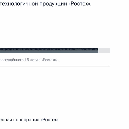
технологичной продукции «Ростех».
ть следующие материалы
ва
3
57м
посвящённого 15-летию «Ростеха».
рамках федеральных
:
6
я
енная корпорация «Ростех».