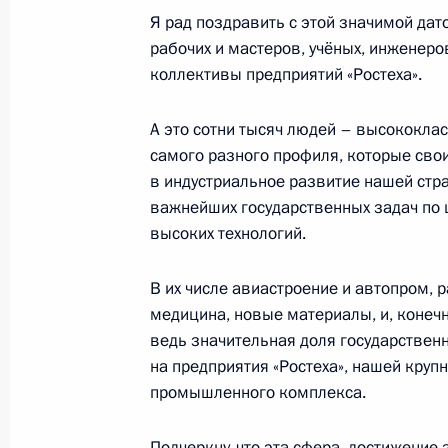
29 ноября 2022 года, вторник
Я рад поздравить с этой значимой дато
рабочих и мастеров, учёных, инженеро
Встреча с Председателем Верховно
коллективы предприятий «Ростеха».
Лебедевым
29 ноября 2022 года, 18:40
Москва, Кремль
А это сотни тысяч людей – высококлас
самого разного профиля, которые свои
в индустриальное развитие нашей стр
важнейших государственных задач по 
Всероссийский съезд судей
высоких технологий.
29 ноября 2022 года, 14:35
Москва, Кремль
В их числе авиастроение и автопром, 
медицина, новые материалы, и, конечн
28 ноября 2022 года, понедельник
ведь значительная доля государственн
на предприятия «Ростеха», нашей круп
Российско-казахстанские перегово
промышленного комплекса.
28 ноября 2022 года, 17:25
Москва, Кремль
Подчеркну, что эта сфера, достижение