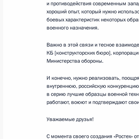
и противодействия современным запа
22 ноября 2022 года, вторник
хороший опыт, который нужно использ
боевых характеристик некоторых обра
Встреча с Президентом Кубы Миге
военного назначения.
22 ноября 2022 года, 16:10
Москва, Кремль
Важно в этой связи и тесное взаимоде
КБ [конструкторских бюро], корпораци
Министерства обороны.
В Москве открыт памятник Фиделю
22 ноября 2022 года, 15:50
Москва
И конечно, нужно реализовать, поощ
внутреннюю, российскую конкуренцию 
в серию лучшие образцы военной техни
Церемония спуска на воду ледокол
работают, воюют и подтверждают свои
государственного флага на ледокол
Уважаемые друзья!
22 ноября 2022 года, 14:00
Московская обл
С момента своего создания «Ростех» о