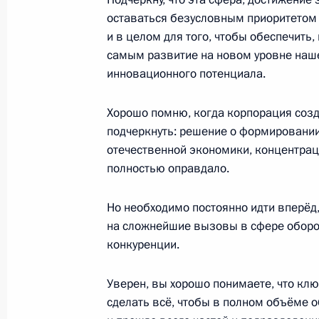
оставаться безусловным приоритетом 
и в целом для того, чтобы обеспечить,
Форум межрегионального сотруднич
самым развитие на новом уровне наше
28 ноября 2022 года, 13:50
Москва, Кремль
инновационного потенциала.
Хорошо помню, когда корпорация созда
подчеркнуть: решение о формировани
25 ноября 2022 года, пятница
отечественной экономики, концентрац
Торжественное мероприятие, посвя
полностью оправдало.
25 ноября 2022 года, 23:05
Москва
Но необходимо постоянно идти вперёд,
на сложнейшие вызовы в сфере оборон
конкуренции.
Совещание с постоянными членами
25 ноября 2022 года, 18:25
Московская обл
Уверен, вы хорошо понимаете, что клю
сделать всё, чтобы в полном объёме 