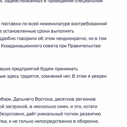
ий, задействованных в проведении специальной
х – участников СВО
:
11
асть, Ново-Огарёво
 поставки по всей номенклатуре востребованной
о в установленные сроки выполнять
дробно говорили об этом неоднократно, но в том
и Координационного совета при Правительстве
нного совета при
3
4м
ребностей ВС РФ
наших предприятий будем принимать
е здесь трудятся, сомнений нет. В этом я уверен
бири, Дальнего Востока, десятков регионов
теллекту
:
10
 загрузкой, в несколько смен, и это, кстати
 безусловно, даёт уникальный толчок развитию
ва, и не только непосредственно в оборонке,