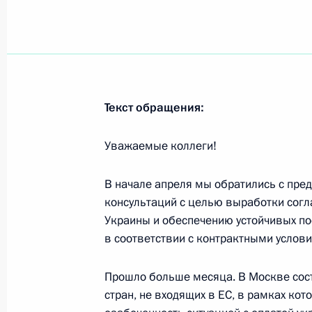
26 мая, вторник
Россия – Казахстан: союз в сердце
26 мая 2026 года, 22:00
Текст обращения:
Уважаемые коллеги!
27 ноября 2024 года, среда
В начале апреля мы обратились с пр
Статья Владимира Путина в газете 
консультаций с целью выработки согл
«Россия – Казахстан: союз, востр
Украины и обеспечению устойчивых пос
и обращённый в будущее»
в соответствии с контрактными услов
27 ноября 2024 года, 00:00
Прошло больше месяца. В Москве сост
стран, не входящих в ЕС, в рамках ко