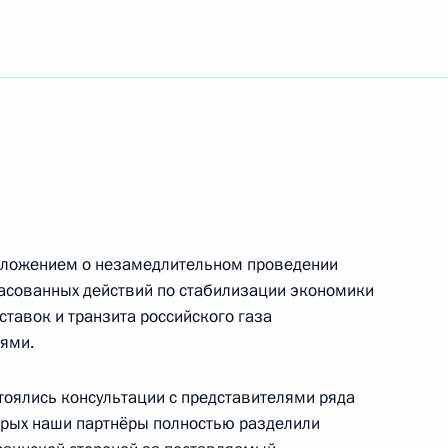
 Евразии
едложением о незамедлительном проведении
«Казахстанская правда»
асованных действий по стабилизации экономики
ебованный жизнью
тавок и транзита российского газа
иями.
оялись консультации с представителями ряда
торых наши партнёры полностью разделили