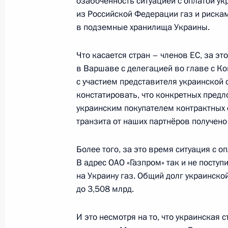
озабоченность ситуацией с оплатой у
19 июня 2024 года, среда
из Российской Федерации газ и рискам
Статья Владимира Путина в офици
в подземные хранилища Украины.
Компартии Вьетнама «Нянзан» «Рос
проверенная временем»
Что касается стран – членов ЕС, за э
в Варшаве с делегацией во главе с Ко
19 июня 2024 года, 18:30
с участием представителя украинской
констатировать, что конкретных пред
украинским покупателем контрактных
18 июня 2024 года, вторник
транзита от наших партнёров получено
Статья Владимира Путина в газете 
Более того, за это время ситуация с о
и КНДР: традиции дружбы и сотрудн
В адрес ОАО «Газпром» так и не посту
18 июня 2024 года, 00:00
на Украину газ. Общий долг украинско
до 3,508 млрд.
24 июля 2023 года, понедельник
И это несмотря на то, что украинская