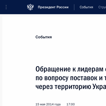
Президент России
События
Стру
Президент
Администрация
Государст
Новости
Стенограммы
Поездки
Те
События
Рубрикация материалов
Все материалы
Обращение к лидерам 
Послания Федеральному Собранию
по вопросу поставок и 
Заявления по важнейшим вопросам
через территорию Укр
Совещания, заседания, рабочие встречи
Речи и обращения
15 мая 2014 года
17:00