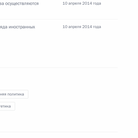
аза осуществляются
10 апреля 2014 года
яда иностранных
10 апреля 2014 года
рическом единстве русских
няя политика
гетика
крытыми, несмотря