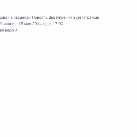
ован в разделах:
Новости
,
Выступления и стенограммы
бликации:
15 мая 2014 года, 17:00
етственность перед историей
ая версия
мит АТЭС в Дананге: вместе
звитию»