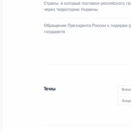
Страны, в которые поставки российского г
3 февраля 2022 года, 02:00
через территорию Украины
Обращение Президента России к лидерам р
государств
12 июля 2021 года, понедельник
Статья Владимира Путина «Об исто
и украинцев»
12 июля 2021 года, 17:00
Темы
22 июня 2021 года, вторник
Внеш
Энер
Статья Владимира Путина «Быть от
на прошлое»
22 июня 2021 года, 10:30