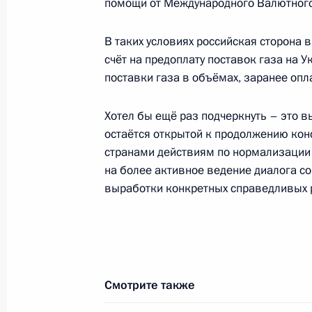
помощи от Международного Валютного
Статья Владимира Путина «Россия 
для мира, прогресса и успешного б
В таких условиях российская сторона 
24 июля 2023 года, 00:00
счёт на предоплату поставок газа на У
поставки газа в объёмах, заранее опл
Хотел бы ещё раз подчеркнуть – это 
19 марта 2023 года, воскресенье
остаётся открытой к продолжению кон
Статья Владимира Путина в «Жэнь
странами действиям по нормализации 
и Китай – партнёрство, устремлённ
на более активное ведение диалога с
выработки конкретных справедливых 
19 марта 2023 года, 23:00
3 февраля 2022 года, четверг
Россия и Китай: стратегическое па
Смотрите также
в будущее