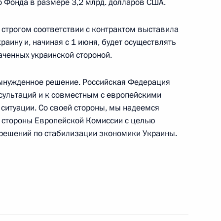
 Фонда в размере 3,2 млрд. долларов США.
и Африка: объединяя усилия
удущего»
в строгом соответствии с контрактом выставила
краину и, начиная с 1 июня, будет осуществлять
аченных украинской стороной.
вынужденное решение. Российская Федерация
сультаций и к совместным с европейскими
минь Жибао» «Россия
ситуации. Со своей стороны, мы надеемся
ое в будущее»
о стороны Европейской Комиссии с целью
решений по стабилизации экономики Украины.
ртнёрство, ориентированное