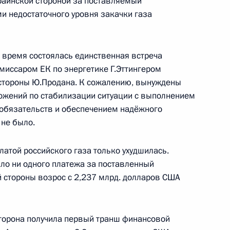
краинской стороной за поставляемый
и недостаточного уровня закачки газа
альном издании ЦК
сия и Вьетнам: дружба,
то время состоялась единственная встреча
миссаром ЕК по энергетике Г.Эттингером
 стороны Ю.Продана. К сожалению, вынуждены
ложений по стабилизации ситуации с выполнением
 обязательств и обеспечением надёжного
 не было.
«Нодон синмун» «Россия
платой российского газа только ухудшилась.
ичества сквозь года»
пило ни одного платежа за поставленный
й стороны возрос с 2,237 млрд. долларов США
 сторона получила первый транш финансовой