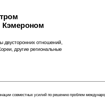
стром
м Кэмероном
ты двусторонних отношений,
Кореи, другие региональные
инации совместных усилий по решению проблем междунаро