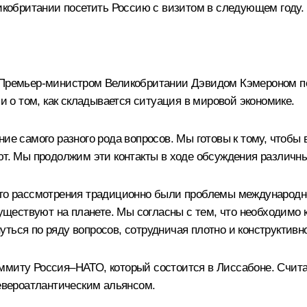
кобритании посетить Россию с визитом в следующем году.
 Премьер-министром Великобритании Дэвидом Кэмероном пе
о том, как складывается ситуация в мировой экономике.
ние самого разного рода вопросов. Мы готовы к тому, чтоб
ют. Мы продолжим эти контакты в ходе обсуждения различны
его рассмотрения традиционно были проблемы международно
 существуют на планете. Мы согласны с тем, что необходимо
ться по ряду вопросов, сотрудничая плотно и конструктивн
аммиту Россия–НАТО, который состоится в Лиссабоне. Счит
вероатлантическим альянсом.