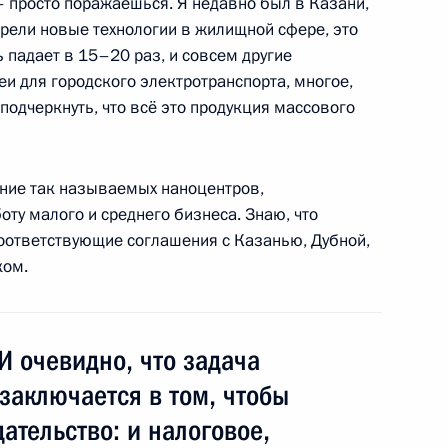
деральной службы
– просто поражаешься. Я недавно был в Казани,
1
рели новые технологии в жилищной сфере, это
иковым
ь падает в 15–20 раз, и совсем другие
асть, Горки
еи для городского электротранспорта, многое,
 подчеркнуть, что всё это продукция массового
нии по вопросам организации
1
9м
ание так называемых наноцентров,
ту малого и среднего бизнеса. Знаю, что
асть, Горки
соответствующие соглашения с Казанью, Дубной,
ком.
я государственных наград
асть, Солнечногорский район
И очевидно, что задача
 заключается в том, чтобы
ательство: и налоговое,