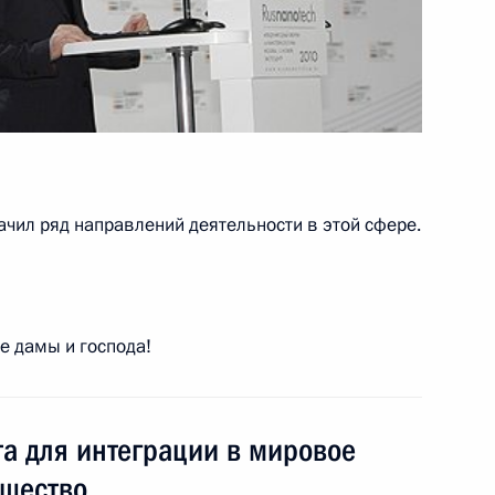
иян с Днём народного
7
7м
ачил ряд направлений деятельности в этой сфере.
ерномырдина. Это большая
2м
 дамы и господа!
м НАТО Андерсом Фогом
1
та для интеграции в мировое
щество.