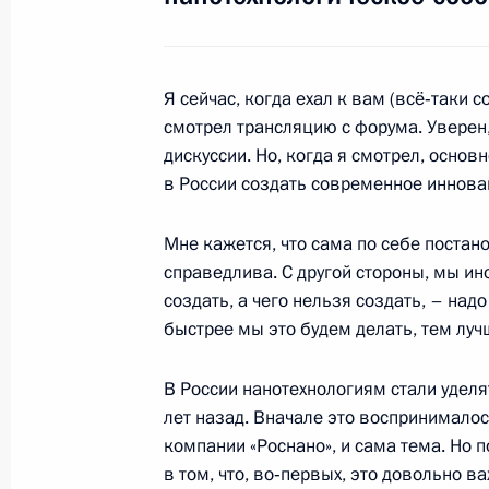
Встреча с Эмиром Катара Хамадом
Я сейчас, когда ехал к вам (всё‑таки 
смотрел трансляцию с форума. Уверен,
3 ноября 2010 года, 13:50
Москва, Кремль
дискуссии. Но, когда я смотрел, осно
в России создать современное иннов
III Международный форум по нанот
Мне кажется, что сама по себе постан
справедлива. С другой стороны, мы ин
3 ноября 2010 года, 13:00
Москва
создать, а чего нельзя создать, – над
быстрее мы это будем делать, тем лу
1 ноября 2010 года, понедельник
В России нанотехнологиям стали удел
Начало рабочей встречи с губерна
лет назад. Вначале это воспринималос
Александром Хорошавиным
компании «Роснано», и сама тема. Но 
в том, что, во‑первых, это довольно 
1 ноября 2010 года, 09:00
Южно-Курильск