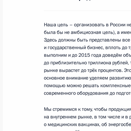
30 октября 2010 года, 04:00
Наша цель – организовать в России не
была бы не амбициозная цель), а име
29 октября 2010 года, пятница
Здесь должны быть представлены все 
Начало совещания по вопросам ра
и государственный бизнес, вплоть до
выполним и до 2015 года доведём об
29 октября 2010 года, 16:00
Москва
до приблизительно триллиона рублей,
рынке вырастет до трёх процентов. Эт
основное внимание уделяем развитию 
Совещание по вопросам исполнени
помощью можно решать комплексные з
современного оборудования до подго
29 октября 2010 года, 15:00
Москва
Мы стремимся к тому, чтобы продукци
на внутреннем рынке, в том числе и в 
28 октября 2010 года, четверг
о медицинских вакцинах, об энергосб