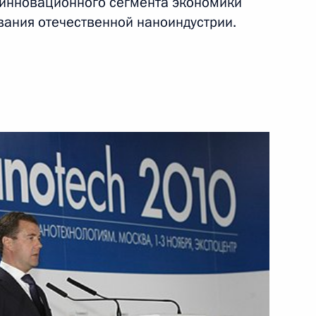
 инновационного сегмента экономики
ания отечественной наноиндустрии.
ть следующие материалы
ой газеты»
3
13м
ть, Горки
иным
5