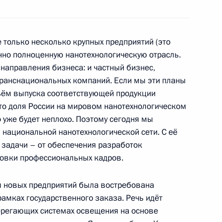
 только несколько крупных предприятий (это
нно полноценную нанотехнологическую отрасль.
направления бизнеса: и частный бизнес,
звития судебной системы
1
 транснациональных компаний. Если мы эти планы
ъём выпуска соответствующей продукции
 то доля России на мировом нанотехнологическом
о уже будет неплохо. Поэтому сегодня мы
национальной нанотехнологической сети. С её
я поручений Президента
:
1
адачи – от обеспечения разработок
товки профессиональных кадров.
я новых предприятий была востребована
рамках государственного заказа. Речь идёт
ерегающих системах освещения на основе