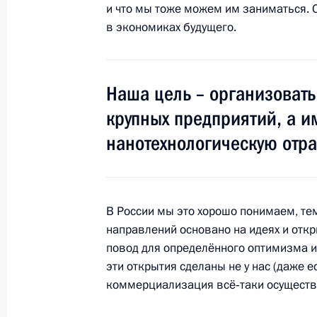
и что мы тоже можем им заниматься. О
в экономиках будущего.
31 октября 2010 года, воскресень
Наша цель – организовать
Встреча с выпускниками советских 
крупных предприятий, а 
31 октября 2010 года, 15:00
Ханой
нанотехнологическую отра
Выступления на встрече с представ
и российских деловых кругов
В России мы это хорошо понимаем, тем
31 октября 2010 года, 12:00
Ханой
направлений основано на идеях и откр
повод для определённого оптимизма и 
эти открытия сделаны не у нас (даже е
коммерциализация всё‑таки осуществл
Пресс-конференция по итогам росс
переговоров