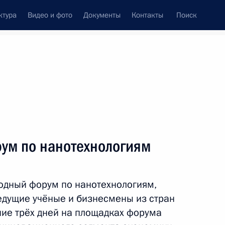
ктура
Видео и фото
Документы
Контакты
Поиск
венный Совет
Совет Безопасности
Комиссии и советы
леграммы
Сведения о Президенте
ноябрь, 2010
Встречи с представителями сообществ
рум по нанотехнологиям
Пресс-конференции
Интервью
родный форум по нанотехнологиям,
Статьи
едущие учёные и бизнесмены из стран
ние трёх дней на площадках форума