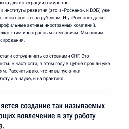
крыта для интеграции в мировое
 институты развития (это и «Роснано», и ВЭБ) уже
о, свои проекты за рубежом. И у «Роснано» даже
профильные активы иностранных компаний,
-вьетнамских переговорах
длежат этим иностранным компаниям. Мы видим
1
нсирования.
 стали сотрудничать со странами СНГ. Это
кты. В частности, в этом году в Дубне прошли уже
иям. Рассчитываю, что их выпускники
оту и в науке, и на практике.
оссия–АСЕАН
1
ляется создание так называемых
щих вовлечение в эту работу
а.
нтам сотрудничества