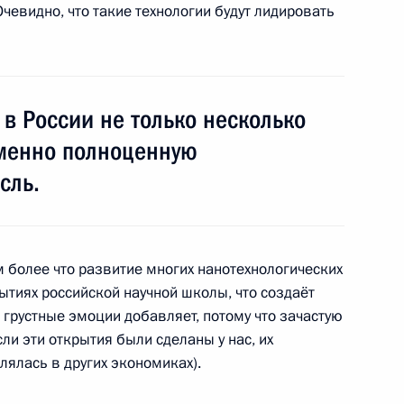
чевидно, что такие технологии будут лидировать
е
 в России не только несколько
и российских вузов
1
42м
именно полноценную
сль.
ителями вьетнамских
1
 более что развитие многих нанотехнологических
ытиях российской научной школы, что создаёт
грустные эмоции добавляет, потому что зачастую
сли эти открытия были сделаны у нас, их
ялась в других экономиках).
ийско-вьетнамских
1