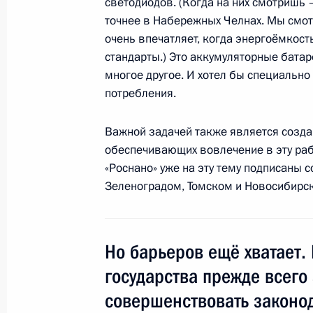
Рабочая встреча с директором Фе
светодиодов. (Когда на них смотришь 
точнее в Набережных Челнах. Мы смот
безопасности Александром Бортн
очень впечатляет, когда энергоёмкост
28 октября 2010 года, 20:45
Московская обл
стандарты.) Это аккумуляторные батар
многое другое. И хотел бы специально
потребления.
Стенографический отчёт о совеща
дорожного движения
Важной задачей также является созд
обеспечивающих вовлечение в эту рабо
28 октября 2010 года, 20:00
Московская обл
«Роснано» уже на эту тему подписаны 
Зеленоградом, Томском и Новосибирс
Выступление на церемонии вручени
28 октября 2010 года, 17:00
Московская обл
Но барьеров ещё хватает. 
государства прежде всего
совершенствовать законод
27 октября 2010 года, среда