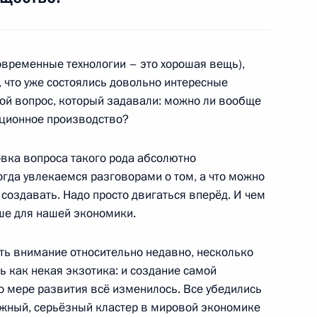
 бен Халифой Аль-Тани
современные технологии – это хорошая вещь),
2
 что уже состоялись довольно интересные
вной вопрос, который задавали: можно ли вообще
ационное производство?
ехнологиям
1
8м
овка вопроса такого рода абсолютно
огда увлекаемся разговорами о том, а что можно
о создавать. Надо просто двигаться вперёд. И чем
чше для нашей экономики.
ять внимание относительно недавно, несколько
тором Сахалинской области
ь как некая экзотика: и создание самой
по мере развития всё изменилось. Все убедились
важный, серьёзный кластер в мировой экономике