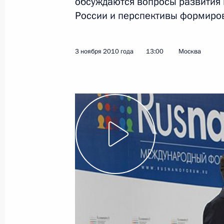
обсуждаются вопросы развития
России и перспективы формиров
Показа
3 ноября 2010 года
13:00
Москва
Встреча с журналистами «Российск
8 ноября 2010 года, 17:00
Московская облас
5 ноября 2010 года, пятница
Прощание с Виктором Черномырд
5 ноября 2010 года, 14:00
Москва
4 ноября 2010 года, четверг