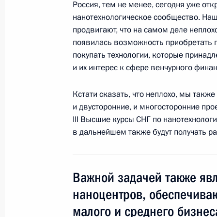
Россия, тем не менее, сегодня уже от
31 октября 2010 года, 11:00
Ханой
нанотехнологическое сообщество. Наши
продвигают, что на самом деле неплох
появилась возможность приобретать 
Вступительное слово на российско
покупать технологии, которые прина
и их интерес к сфере венчурного фина
в расширенном составе
31 октября 2010 года, 10:00
Ханой
Кстати сказать, что неплохо, мы также
и двусторонние, и многосторонние прое
III Высшие курсы СНГ по нанотехнолог
30 октября 2010 года, суббота
в дальнейшем также будут получать раб
Выступление на втором саммите Р
30 октября 2010 года, 13:00
Ханой
Важной задачей также яв
наноцентров, обеспечиваю
малого и среднего бизнес
Россия – Вьетнам: к новым горизо