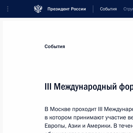
Президент России
События
Стру
Президент
Администрация
Государст
Новости
Стенограммы
Поездки
Те
События
Рубрикация материалов
Все материалы
III Международный фо
Послания Федеральному Собранию
Заявления по важнейшим вопросам
В Москве проходит III Междуна
Совещания, заседания, рабочие встречи
в котором принимают участие в
Речи и обращения
Европы, Азии и Америки. В тече