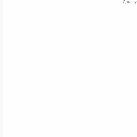
Дата пу
20 августа 2010 года
Аудио, 6 мин.
Встреча с представителями
правоохранительных органов
и общественности
Ставропольского края