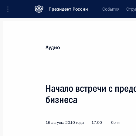
Президент России
События
Стру
Видеозаписи
Фотографии
Аудиозапи
Все материалы
Выступления
Совещан
Аудио
Показа
Начало встречи с пред
бизнеса
Заявления для прессы по итогам
встречи с Премьер-министром
Люксембурга Жан-Клодом
16 августа 2010 года
17:00
Сочи
Юнкером