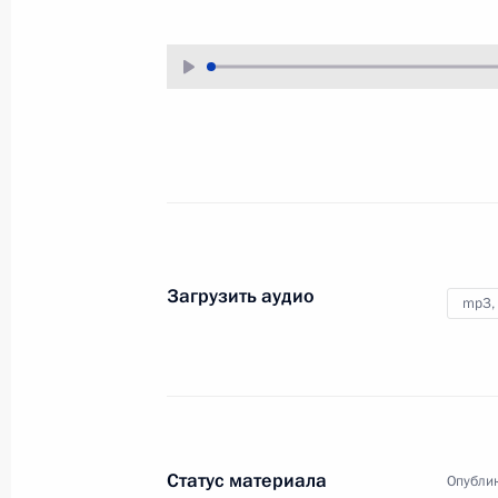
24 августа 2010 года
Аудио, 9 мин.
Загрузить аудио
mp3,
Церемония открытия
мемориала «Холм чести»
Статус материала
Опублик