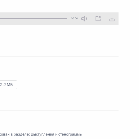
20 августа 2010 года
Аудио, 6 мин.
00:00
2.2 МБ
Совместная пресс-
конференция по итогам
российско-армянских
ован в разделе:
Выступления и стенограммы
переговоров