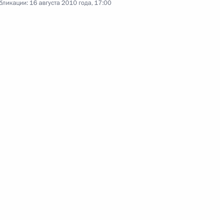
бликации:
16 августа 2010 года, 17:00
20 августа 2010 года
Аудио, 33 мин.
Начало встречи с Президентом
Афганистана Хамидом Карзаем,
Президентом Пакистана Асифом
Али Зардари и Президентом
Таджикистана Эмомали Рахмоном