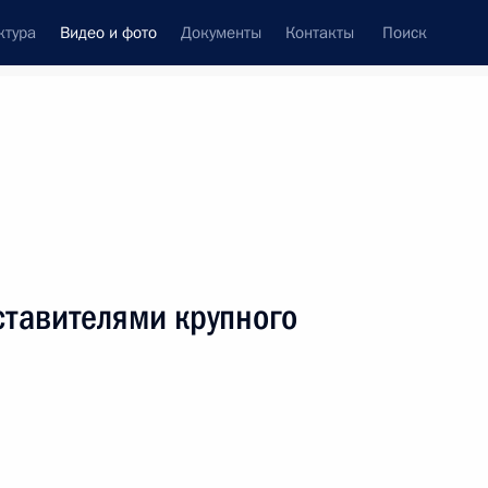
ктура
Видео и фото
Документы
Контакты
Поиск
си
ия, встречи
Встречи со СМИ
август, 2010
ть следующие материалы
ставителями крупного
Заявления для прессы
по итогам неформальной
встречи глав государств
ОДКБ