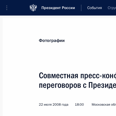
Президент России
События
Стру
Президент
Администрация
Государст
Новости
Стенограммы
Поездки
Те
Фотографии
Рубрикация материалов
Все материалы
Совместная пресс-кон
Послания Федеральному Собранию
переговоров с Презид
Заявления по важнейшим вопросам
Совещания, заседания, рабочие встречи
22 июля 2008 года
18:00
Московская обл
Речи и обращения