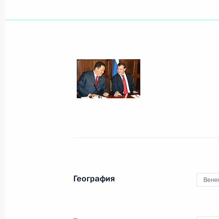
Показа
Рабочая встреча с губернатором С
Антуфьевым
31 июля 2008 года, 15:30
Смоленская облас
Встреча с представителями малого
31 июля 2008 года, 15:00
Смоленская облас
География
Вене
30 июля 2008 года, среда