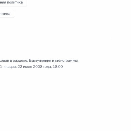
няя политика
с представителями
гетика
ть, Горки
мле с группой китайских
4
ясения провинции Сычуань
ован в разделе:
Выступления и стенограммы
бликации:
22 июля 2008 года, 18:00
ка Германом Грефом
1