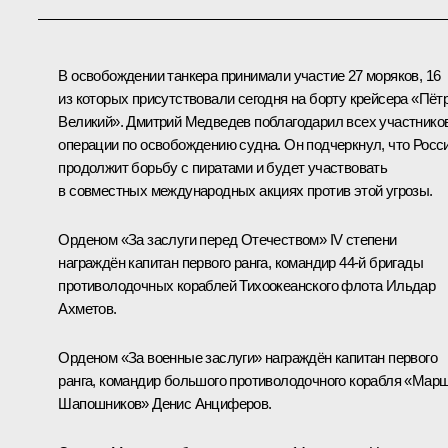
В освобождении танкера принимали участие 27 моряков, 16
из которых присутствовали сегодня на борту крейсера «Пёт
Великий». Дмитрий Медведев поблагодарил всех участнико
операции по освобождению судна. Он подчеркнул, что Росс
продолжит борьбу с пиратами и будет участвовать
в совместных международных акциях против этой угрозы.
Орденом «За заслуги перед Отечеством»
IV степени
награждён капитан первого ранга, командир 44-й бригады
противолодочных кораблей Тихоокеанского флота Ильдар
Ахметов.
Орденом «За военные заслуги»
награждён капитан первого
ранга, командир большого противолодочного корабля «Мар
Шапошников» Денис Анциферов.