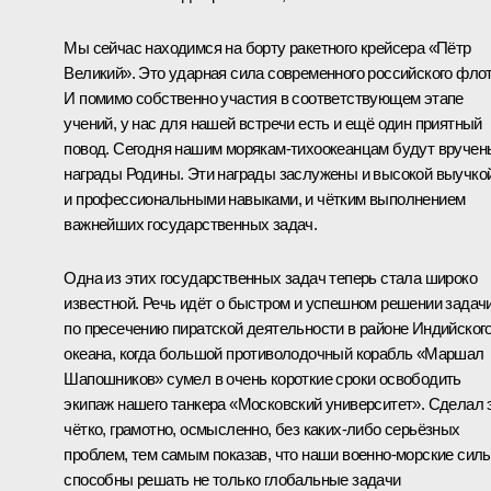
Мы сейчас находимся на борту ракетного крейсера «Пётр
Великий». Это ударная сила современного российского флот
И помимо собственно участия в соответствующем этапе
учений, у нас для нашей встречи есть и ещё один приятный
повод. Сегодня нашим морякам-тихоокеанцам будут вручен
награды Родины. Эти награды заслужены и высокой выучкой
и профессиональными навыками, и чётким выполнением
важнейших государственных задач.
Одна из этих государственных задач теперь стала широко
известной. Речь идёт о быстром и успешном решении задач
по пресечению пиратской деятельности в районе Индийског
океана, когда большой противолодочный корабль «Маршал
Шапошников» сумел в очень короткие сроки освободить
экипаж нашего танкера «Московский университет». Сделал 
чётко, грамотно, осмысленно, без каких‑либо серьёзных
проблем, тем самым показав, что наши военно-морские сил
способны решать не только глобальные задачи