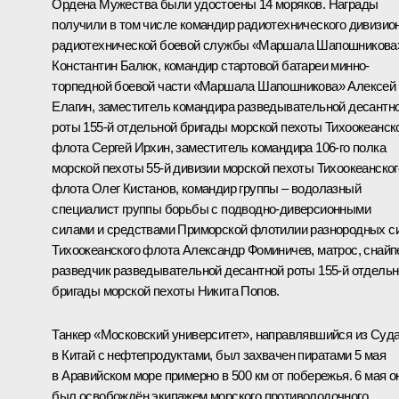
Ордена Мужества
были удостоены 14 моряков. Награды
получили в том числе командир радиотехнического дивизио
радиотехнической боевой службы «Маршала Шапошникова
Константин Балюк, командир стартовой батареи минно-
торпедной боевой части «Маршала Шапошникова» Алексей
Елагин, заместитель командира разведывательной десантн
роты 155-й отдельной бригады морской пехоты Тихоокеанск
флота Сергей Ирхин, заместитель командира 106-го полка
морской пехоты 55-й дивизии морской пехоты Тихоокеанског
флота Олег Кистанов, командир группы – водолазный
специалист группы борьбы с подводно-диверсионными
силами и средствами Приморской флотилии разнородных с
Тихоокеанского флота Александр Фоминичев, матрос, снайп
разведчик разведывательной десантной роты 155-й отдель
бригады морской пехоты Никита Попов.
Танкер «Московский университет», направлявшийся из Суд
в Китай с нефтепродуктами, был захвачен пиратами 5 мая
в Аравийском море примерно в 500 км от побережья. 6 мая о
был освобождён экипажем морского противолодочного