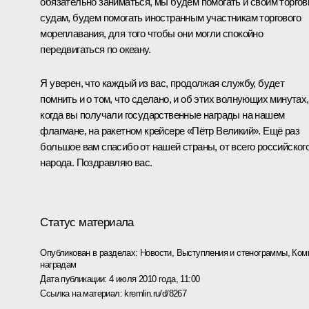
обязательно заниматься, мы будем помогать и своим торго
судам, будем помогать иностранным участникам торгового
мореплавания, для того чтобы они могли спокойно
передвигаться по океану.
Я уверен, что каждый из вас, продолжая службу, будет
помнить и о том, что сделано, и об этих волнующих минутах,
когда вы получали государственные награды на нашем
флагмане, на ракетном крейсере «Пётр Великий». Ещё раз
большое вам спасибо от нашей страны, от всего российског
народа. Поздравляю вас.
Статус материала
Опубликован в разделах:
Новости
,
Выступления и стенограммы
,
Ком
наградам
Дата публикации:
4 июля 2010 года, 11:00
Ссылка на материал:
kremlin.ru/d/8267