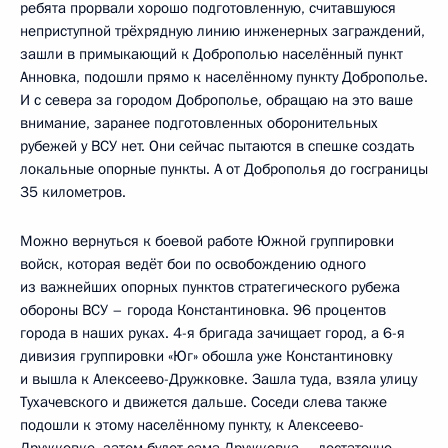
ребята прорвали хорошо подготовленную, считавшуюся
неприступной трёхрядную линию инженерных заграждений,
зашли в примыкающий к Доброполью населённый пункт
Анновка, подошли прямо к населённому пункту Доброполье.
И с севера за городом Доброполье, обращаю на это ваше
внимание, заранее подготовленных оборонительных
рубежей у ВСУ нет. Они сейчас пытаются в спешке создать
локальные опорные пункты. А от Доброполья до госграницы
35 километров.
Можно вернуться к боевой работе Южной группировки
войск, которая ведёт бои по освобождению одного
из важнейших опорных пунктов стратегического рубежа
обороны ВСУ – города Константиновка. 96 процентов
города в наших руках. 4-я бригада зачищает город, а 6-я
дивизия группировки «Юг» обошла уже Константиновку
и вышла к Алексеево-Дружковке. Зашла туда, взяла улицу
Тухачевского и движется дальше. Соседи слева также
подошли к этому населённому пункту, к Алексеево-
Дружковке, затем будет сама Дружковка – достаточно