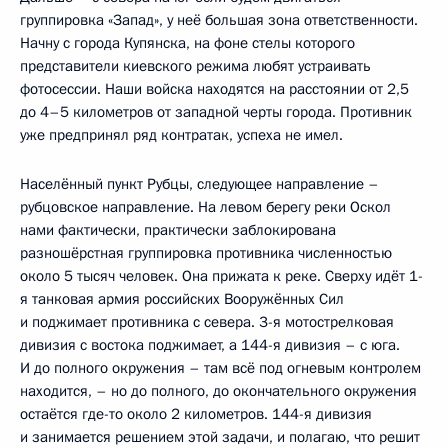
группировка «Запад», у неё большая зона ответственности.
Начну с города Купянска, на фоне стелы которого
представители киевского режима любят устраивать
фотосессии. Наши войска находятся на расстоянии от 2,5
до 4–5 километров от западной черты города. Противник
уже предпринял ряд контратак, успеха не имел.
Населённый пункт Рубцы, следующее направление –
рубцовское направление. На левом берегу реки Оскол
нами фактически, практически заблокирована
разношёрстная группировка противника численностью
около 5 тысяч человек. Она прижата к реке. Сверху идёт 1-
я танковая армия российских Вооружённых Сил
и поджимает противника с севера. 3-я мотострелковая
дивизия с востока поджимает, а 144-я дивизия – с юга.
И до полного окружения – там всё под огневым контролем
находится, – но до полного, до окончательного окружения
остаётся где-то около 2 километров. 144-я дивизия
и занимается решением этой задачи, и полагаю, что решит