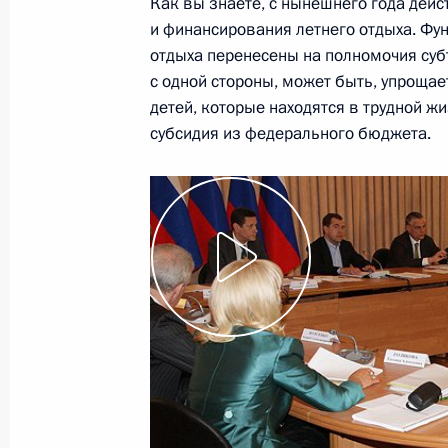
Как вы знаете, с нынешнего года дей
и финансирования летнего отдыха. Фу
12 июня 2010 года, 14:00
Москва, Кремль
отдыха перенесены на полномочия субъ
с одной стороны, может быть, упрощает 
детей, которые находятся в трудной ж
Выступление на церемонии вручени
субсидия из федерального бюджета.
Российской Федерации
12 июня 2010 года, 13:00
Москва, Кремль
11 июня 2010 года, пятница
Дмитрий Медведев ответил на вопр
11 июня 2010 года, 16:30
Ташкент
Встреча с Президентом Афганиста