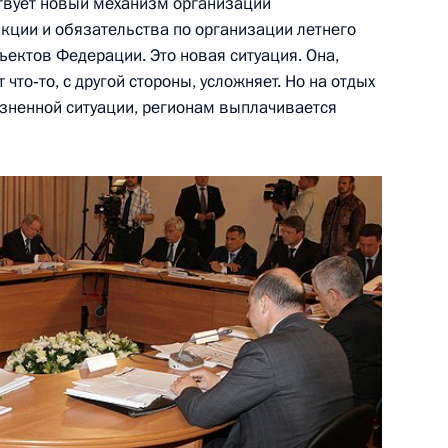
ствует новый механизм организации
нкции и обязательства по организации летнего
ектов Федерации. Это новая ситуация. Она,
что‑то, с другой стороны, усложняет. Но на отдых
изненной ситуации, регионам выплачивается
я Государственных премий
1
12м
осы российских журналистов
12м
на Хамидом Карзаем
2