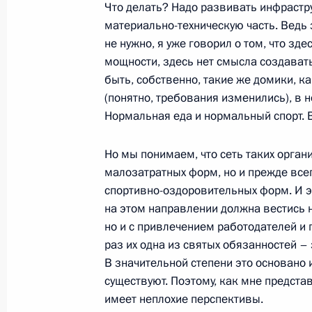
корпорация» Романом Троценко
Что делать? Надо развивать инфрастру
материально-техническую часть. Ведь 
9 июня 2010 года, 13:10
Москва, Кремль
не нужно, я уже говорил о том, что зд
мощности, здесь нет смысла создават
быть, собственно, такие же домики, к
Международный форум «Афганское 
(понятно, требования изменились), в
мировому сообществу»
Нормальная еда и нормальный спорт. Во
9 июня 2010 года, 12:00
Но мы понимаем, что сеть таких орган
малозатратных форм, но и прежде все
спортивно-оздоровительных форм. И э
8 июня 2010 года, вторник
на этом направлении должна вестись 
но и с привлечением работодателей и 
Дмитрий Медведев провёл совещан
раз их одна из святых обязанностей – 
перечня федеральных целевых про
В значительной степени это основано 
8 июня 2010 года, 18:00
Московская область
существуют. Поэтому, как мне предста
имеет неплохие перспективы.