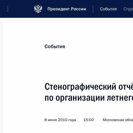
Президент России
События
Стру
Президент
Администрация
Государст
Новости
Стенограммы
Поездки
Те
События
Рубрикация материалов
Все материалы
Стенографический отч
Послания Федеральному Собранию
по организации летнег
Заявления по важнейшим вопросам
Совещания, заседания, рабочие встречи
8 июня 2010 года
15:00
Московская обла
Речи и обращения