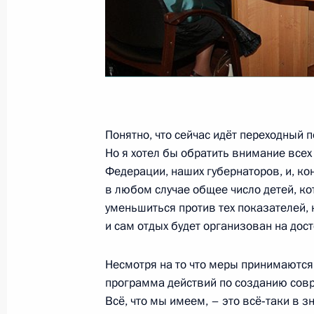
11 июня 2010 года, 13:30
Ташкент
Выступление на заседании Совета г
Шанхайской организации сотрудни
11 июня 2010 года, 13:00
Ташкент
Понятно, что сейчас идёт переходный 
Но я хотел бы обратить внимание все
Федерации, наших губернаторов, и, кон
в любом случае общее число детей, ко
10 июня 2010 года, четверг
уменьшиться против тех показателей, 
Встреча с Президентом Пакистана
и сам отдых будет организован на дос
10 июня 2010 года, 22:45
Ташкент
Несмотря на то что меры принимаются, 
программа действий по созданию совр
Всё, что мы имеем, – это всё‑таки в 
Встреча с Президентом Казахстан