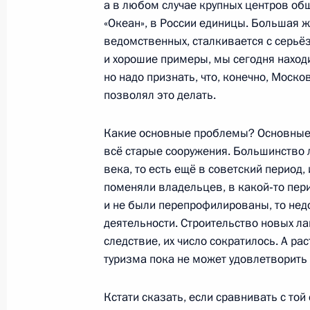
а в любом случае крупных центров общ
«Океан», в России единицы. Большая ж
10 июня 2010 года, 22:00
Ташкент
ведомственных, сталкивается с серьё
и хорошие примеры, мы сегодня находи
но надо признать, что, конечно, Моск
Встреча с Председателем Китайско
позволял это делать.
Цзиньтао
10 июня 2010 года, 15:30
Ташкент
Какие основные проблемы? Основные п
всё старые сооружения. Большинство 
века, то есть ещё в советский период,
поменяли владельцев, в какой‑то пер
Встреча с Президентом Узбекиста
и не были перепрофилированы, то нед
10 июня 2010 года, 15:00
Ташкент
деятельности. Строительство новых ла
следствие, их число сократилось. А ра
туризма пока не может удовлетворить 
Рабочая встреча с Генеральным п
Кстати сказать, если сравнивать с той 
10 июня 2010 года, 11:00
Москва, Кремль