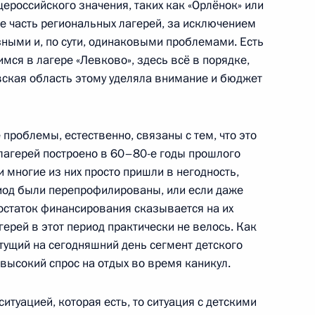
ероссийского значения, таких как «Орлёнок» или
е часть региональных лагерей, за исключением
зными и, по сути, одинаковыми проблемами. Есть
мся в лагере «Левково», здесь всё в порядке,
овская область этому уделяла внимание и бюджет
й Народной Республики Ху
2
роблемы, естественно, связаны с тем, что это
лагерей построено в 60–80-е годы прошлого
 и многие из них просто пришли в негодность,
иод были перепрофилированы, или если даже
на Исламом Каримовым
1
остаток финансирования сказывается на их
герей в этот период практически не велось. Как
стущий на сегодняшний день сегмент детского
высокий спрос на отдых во время каникул.
рокурором Юрием Чайкой
1
ситуацией, которая есть, то ситуация с детскими