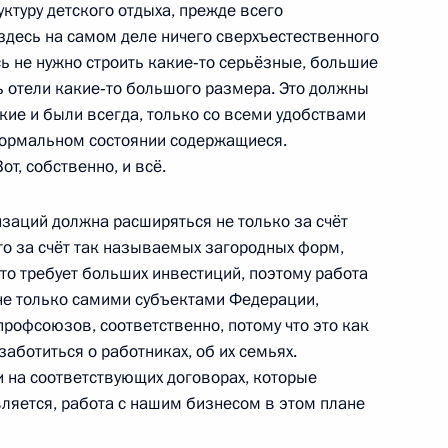
ктуру детского отдыха, прежде всего
здесь на самом деле ничего сверхъестественного
есь не нужно строить какие‑то серьёзные, большие
ь отели какие‑то большого размера. Это должны
акие и были всегда, только со всеми удобствами
наркопроизводство – вызов
4
8м
 нормальном состоянии содержащиеся.
т, собственно, и всё.
изаций должна расширяться не только за счёт
го за счёт так называемых загородных форм,
то требует больших инвестиций, поэтому работа
не только самими субъектами Федерации,
профсоюзов, соответственно, потому что это как
ие по вопросу формирования
6
заботиться о работниках, об их семьях.
грамм (ФЦП)
и на соответствующих договорах, которые
, Горки
вляется, работа с нашим бизнесом в этом плане