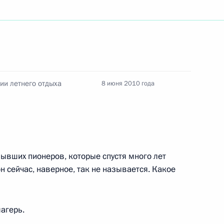
ть следующие материалы
ии летнего отдыха
8 июня 2010 года
пасности Николаем
5м
тарём ОДКБ Николаем
бывших пионеров, которые спустя много лет
н сейчас, наверное, так не называется. Какое
 по вопросам социально-
1
7м
ой Республики
агерь.