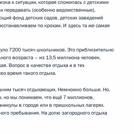
зка к ситуации, которая сложилась с детскими
ли передавать (особенно ведомственные),
ющий фонд детских садов, детских заведений
осстанавливаем по крохам. И здесь та же самая
деральной службы
1
иковым
уло 7200 тысяч школьников. Это приблизительно
ного возраста – из 13,5 миллиона человек.
ая. Вопрос в качестве отдыха и в тех
во время такого отдыха.
 вопросам развития
3
8м
ишним тысяч отдыхающих. Немножко больше. Но,
о, но мы понимаем, что ещё 7 миллионов,
каникулы в городе или в пришкольных лагерях.
вного пребывания. На долю загородного отдыха
инённая судостроительная
1