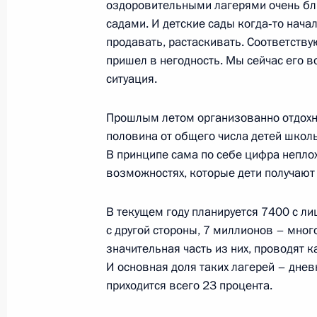
оздоровительными лагерями очень бли
садами. И детские сады когда‑то нача
продавать, растаскивать. Соответству
9 июня 2010 года, среда
пришел в негодность. Мы сейчас его в
ситуация.
Рабочая встреча с директором Фе
безопасности Александром Бортн
Прошлым летом организованно отдохн
9 июня 2010 года, 17:10
Москва, Кремль
половина от общего числа детей школь
В принципе сама по себе цифра неплох
возможностях, которые дети получают 
Заседание Совета Безопасности по
В текущем году планируется 7400 с л
судостроения
с другой стороны, 7 миллионов – мног
9 июня 2010 года, 14:00
Москва, Кремль
значительная часть из них, проводят 
И основная доля таких лагерей – дне
приходится всего 23 процента.
Встреча с президентом ОАО «Объед