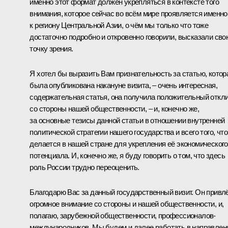
именно этот формат должен укрепляться в контексте того
внимания, которое сейчас во всём мире проявляется именно
к региону Центральной Азии, о чём мы только что тоже
достаточно подробно и откровенно говорили, высказали сво
точку зрения.
Я хотел бы выразить Вам признательность за статью, котор
была опубликована накануне визита, – очень интересная,
содержательная статья, она получила положительный откл
со стороны нашей общественности, – и, конечно же,
за основные тезисы данной статьи в отношении внутренней
политической стратегии нашего государства и всего того, что
делается в нашей стране для укрепления её экономического
потенциала. И, конечно же, я буду говорить о том, что здесь
роль России трудно переоценить.
Благодарю Вас за данный государственный визит. Он привл
огромное внимание со стороны и нашей общественности, и,
полагаю, зарубежной общественности, профессионалов-
международников. Мы будем и далее работать в направлен