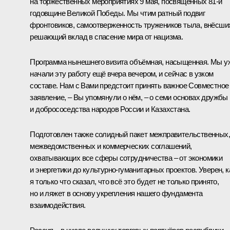
на торжественных мероприятиях
9 мая
, посвящённых 81-й
годовщине Великой Победы. Мы чтим ратный подвиг
фронтовиков, самоотверженность тружеников тыла, внёсши
решающий вклад в спасение мира от нацизма.
Программа нынешнего визита объёмная, насыщенная. Мы у
начали эту работу ещё вчера вечером, и сейчас в узком
составе. Нам с Вами предстоит принять важное Совместное
заявление, – Вы упомянули о нём, – о семи основах дружбы
и добрососедства народов России и Казахстана.
Подготовлен также солидный пакет межправительственных,
межведомственных и коммерческих соглашений,
охватывающих все сферы сотрудничества – от экономики
и энергетики до культурно-гуманитарных проектов. Уверен, к
я только что сказал, что всё это будет не только принято,
но и ляжет в основу укрепления нашего фундамента
взаимодействия.