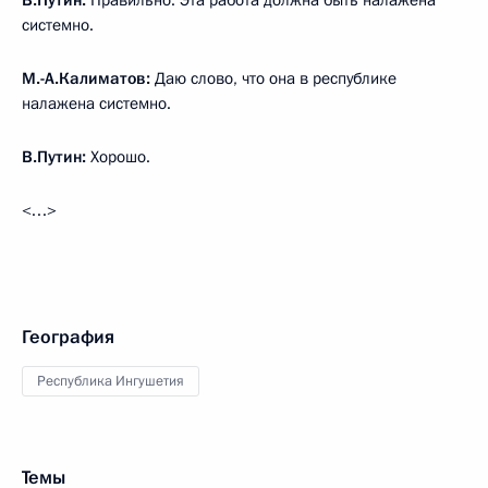
В.Путин:
Правильно. Эта работа должна быть налажена
системно.
М.-А.Калиматов:
Даю слово, что она в республике
налажена системно.
В.Путин:
Хорошо.
<…>
География
Республика Ингушетия
Темы