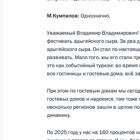
Хуснуллиным
14 января 2026 года, 14:15
Москва, Кремль
М.Кумпилов:
Однозначно.
Уважаемый Владимир Владимирович! Х
фестиваль адыгейского сыра. За два д
13 января, вторник
адыгейского сыра. Он стал по-настоя
Встреча с губернатором Ярославс
развивать. Мало того, мы его стали пр
Евраевым
это как событийный туризм: во время
все гостиницы и гостевые дома, всё за
13 января 2026 года, 13:50
Москва, Кремль
При этом по гостевым домам мы сегод
гостевых домов и надеемся, там тоже 
12 января, понедельник
несколько регионов зашли в целом по
динамику.
Встреча с Первым заместителем Пр
Денисом Мантуровым
По 2025 году у нас на 160 процентов н
12 января 2026 года, 13:10
Москва, Кремль