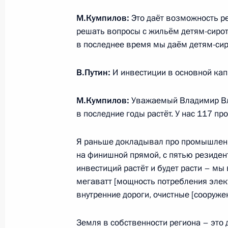
Совещание с членами Правительст
М.Кумпилов:
Это даёт возможность р
решать вопросы с жильём детям-сирот
21 января 2026 года, 19:35
Москва, Кремль
в последнее время мы даём детям-сир
В.Путин:
И инвестиции в основной кап
20 января, вторник
М.Кумпилов:
Уважаемый Владимир Вла
Встреча с главой Республики Адыг
в последние годы растёт. У нас 117 пр
20 января 2026 года, 14:15
Москва, Кремль
Я раньше докладывал про промышленн
на финишной прямой, с пятью резиде
19 января, понедельник
инвестиций растёт и будет расти – мы
мегаватт [мощность потребления элект
Совещание с постоянными членами
внутренние дороги, очистные [сооружен
19 января 2026 года, 13:50
Москва, Кремль
Земля в собственности региона – это