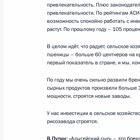
привлекательность. Плюс законодател
привлекательности. По рейтингам АСИ
16 января, пятница
возможность спокойно работать с инв
Совещание по вопросам развития 
растут. По прошлому году – 105 процен
16 января 2026 года, 21:10
Москва
В целом идёт, что радует, сельское х
пшеницы – больше 60 центнеров на кр
первый показатель в стране, и мы, кон
15 января, четверг
По году мы очень сильно развили брен
Церемония вручения верительных 
сырных продуктов произвели больше 
15 января 2026 года, 16:30
Москва, Кремль
мощности, строятся новые заводы.
У нас инвестиции в сельское хозяйств
14 января, среда
рисозавода строятся.
Встреча с Заместителем Председат
В.Путин:
«Адыгейский сыр» – это бренд