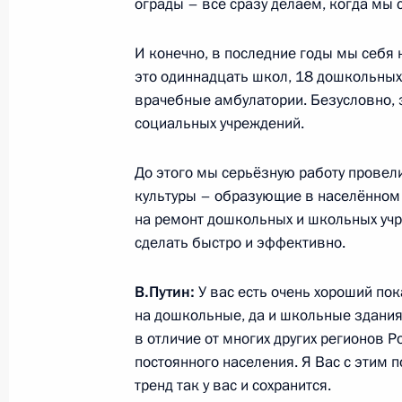
ограды – всё сразу делаем, когда мы 
31 декабря 2025 года, 23:55
Москва, Кремл
И конечно, в последние годы мы себя 
это одиннадцать школ, 18 дошкольных
30 декабря 2025 года, вторник
врачебные амбулатории. Безусловно, 
Встреча с заместителем Министра
социальных учреждений.
30 декабря 2025 года, 14:10
Москва, Кремл
До этого мы серьёзную работу провели
культуры – образующие в населённом 
на ремонт дошкольных и школьных учр
29 декабря 2025 года, понедельни
сделать быстро и эффективно.
Совещание о ситуации в зоне спе
В.Путин:
У вас есть очень хороший пок
29 декабря 2025 года, 16:30
Москва, Кремл
на дошкольные, да и школьные здания
в отличие от многих других регионов Р
постоянного населения. Я Вас с этим п
тренд так у вас и сохранится.
Встреча с губернатором Московско