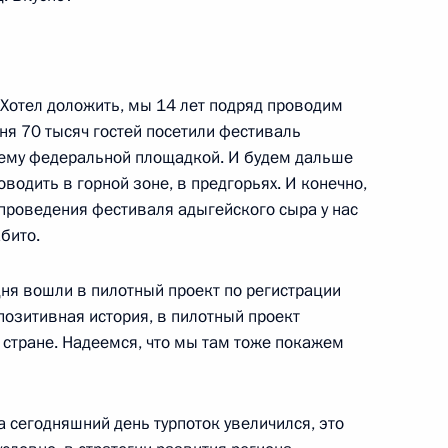
отел доложить, мы 14 лет подряд проводим
ня 70 тысяч гостей посетили фестиваль
щему федеральной площадкой. И будем дальше
кой области Михаилом
4
оводить в горной зоне, в предгорьях. И конечно,
 проведения фестиваля адыгейского сыра у нас
бито.
ня вошли в пилотный проект по регистрации
позитивная история, в пилотный проект
 стране. Надеемся, что мы там тоже покажем
едседателя Правительства
4
а сегодняшний день турпоток увеличился, это