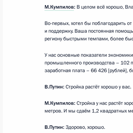
22 января, четверг
М.Кумпилов
:
В целом всё хорошо, Вл
Совещание по развитию микроэле
Во-первых, хотел бы поблагодарить о
22 января 2026 года, 20:25
Москва, Кремль
и поддержку. Ваша постоянная помощ
региону быстрыми темпами, более бы
Российско-палестинские переговор
У нас основные показатели экономики,
промышленного производства – 102 п
22 января 2026 года, 13:30
Москва, Кремль
заработная плата – 66 426 [рублей], б
В.Путин:
Стройка растёт хорошо у вас.
21 января, среда
М.Кумпилов:
Стройка у нас растёт х
Совещание с постоянными членами
метров. И мы сдаём 1,2 квадратных ме
21 января 2026 года, 22:30
Москва, Кремль
В.Путин:
Здорово, хорошо.