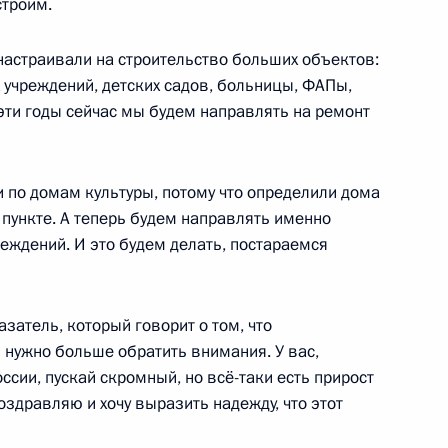
строим.
ь
настраивали на строительство больших объектов:
 учреждений, детских садов, больницы, ФАПы,
эти годы сейчас мы будем направлять на ремонт
 обороны Анной Цивилевой
6
ь
 по домам культуры, потому что определили дома
пункте. А теперь будем направлять именно
еждений. И это будем делать, постараемся
к
циальной военной операции
7
19м
азатель, который говорит о том, что
ь
 нужно больше обратить внимания. У вас,
оссии, пускай скромный, но всё-таки есть прирост
оздравляю и хочу выразить надежду, что этот
й области Андреем
4