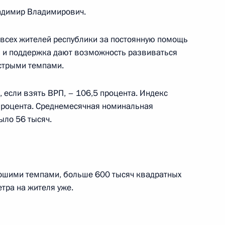
адимир Владимирович.
ктроники
7
3м
т всех жителей республики за постоянную помощь
ь и поддержка дают возможность развиваться
стрыми темпами.
ы
 если взять ВРП, – 106,5 процента. Индекс
7
роцента. Среднемесячная номинальная
ыло 56 тысяч.
орошими темпами, больше 600 тысяч квадратных
 Совета Безопасности
4
7м
тра на жителя уже.