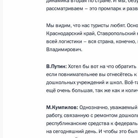
динамика вторая по стране. И мы, без
рассматриваем – это промпарк и разв
Поздравление по случаю Дня рабо
Мы видим, что нас туристы любят. Основ
Краснодарский край, Ставропольский 
12 января 2026 года, 00:00
всей логистики – вся страна, конечно
Владимирович.
7 января, среда
В.Путин:
Хотел бы вот на что обратить
если повнимательнее вы отнесётесь к
Поздравление с Рождеством Христ
дошкольных учреждений и школ. Всё-т
7 января 2026 года, 01:00
ещё очень большая, так же как и коли
М.Кумпилов:
Однозначно, уважаемый
31 декабря 2025 года, среда
работу, связанную с ремонтом дошко
республиканские средства к федерал
Новогоднее обращение к граждана
на сегодняшний день. И чтобы это бы