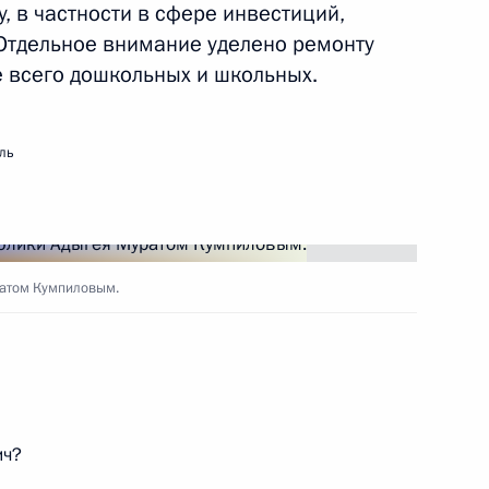
, в частности в сфере инвестиций,
 Отдельное внимание уделено ремонту
 всего дошкольных и школьных.
ть следующие материалы
ль
етских кампусов в регионах
5
13м
ратом Кумпиловым.
и МФТИ и их научными
13
20м
ич?