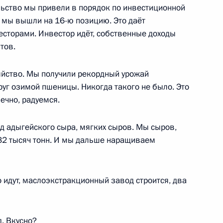
ьство мы привели в порядок по инвестиционной
 мы вышли на 16-ю позицию. Это даёт
есторами. Инвестор идёт, собственные доходы
автономных систем
тов.
26
17м
озяйство. Мы получили рекордный урожай
уг озимой пшеницы. Никогда такого не было. Это
ечно, радуемся.
д адыгейского сыра, мягких сыров. Мы сыров,
грамот
36
36м
32 тысяч тонн. И мы дальше наращиваем
о идут, маслоэкстракционный завод строится, два
еля Правительства Маратом
3
. Вкусно?