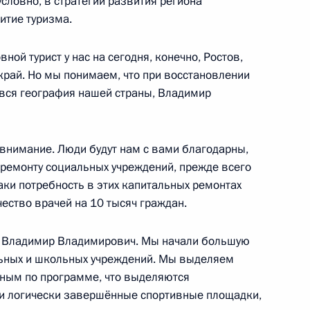
условно, в стратегии развития региона
итие туризма.
тника прокуратуры
ной турист у нас на сегодня, конечно, Ростов,
1
2м
край. Но мы понимаем, что при восстановлении
, вся география нашей страны, Владимир
 внимание. Люди будут нам с вами благодарны,
 ремонту социальных учреждений, прежде всего
овым
10
3м
аки потребность в этих капитальных ремонтах
чество врачей на 10 тысяч граждан.
 Владимир Владимирович. Мы начали большую
льных и школьных учреждений. Мы выделяем
ьным по программе, что выделяются
м России
1
9м
ли логически завершённые спортивные площадки,