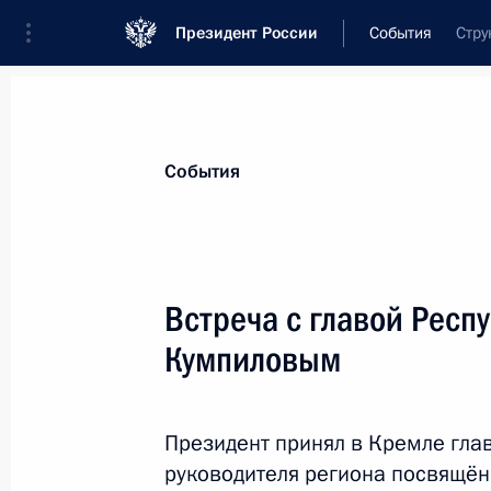
Президент России
События
Стру
Президент
Администрация
Государст
Новости
Стенограммы
Поездки
Те
События
Рубрикация материалов
Все материалы
Встреча с главой Респ
Послания Федеральному Собранию
Кумпиловым
Заявления по важнейшим вопросам
Совещания, заседания, рабочие встречи
Президент принял в Кремле гла
Речи и обращения
руководителя региона посвящён