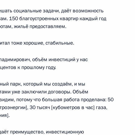
ва
ешать социальные задачи, даёт возможность
:
4
ам. 150 благоустроенных квартир каждый год
отам, жильё предоставляем.
итал тоже хорошие, стабильные.
димирович, объём инвестиций у нас
ея Муратом Кумпиловым
5
оцентов к прошлому году.
ый парк, который мы создаём, и мы
нтами уже заключили договоры. Объём
 видим, потому что большая работа проделана: 50
роэнергии], 30 тысяч [кубометров в час] газа,
 Совета Безопасности
2
ия].
 даёт преимущество, инвестиционную