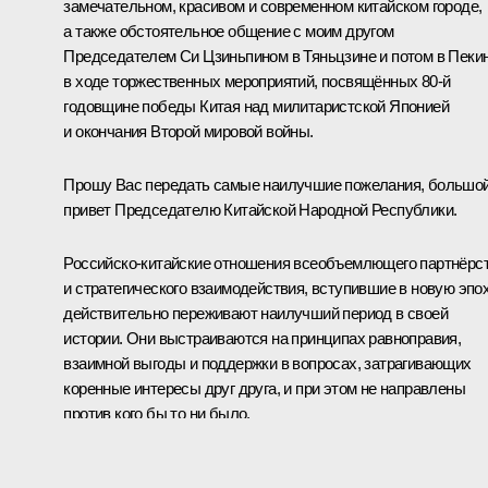
замечательном, красивом и современном китайском городе,
а также обстоятельное общение с моим другом
Председателем Си Цзиньпином в Тяньцзине и потом в Пеки
в ходе торжественных мероприятий, посвящённых 80-й
годовщине победы Китая над милитаристской Японией
и окончания Второй мировой войны.
Прошу Вас передать самые наилучшие пожелания, большо
привет Председателю Китайской Народной Республики.
Российско-китайские отношения всеобъемлющего партнёрс
и стратегического взаимодействия, вступившие в новую эпох
действительно переживают наилучший период в своей
истории. Они выстраиваются на принципах равноправия,
взаимной выгоды и поддержки в вопросах, затрагивающих
коренные интересы друг друга, и при этом не направлены
против кого бы то ни было.
Совсем недавно в Ханчжоу плодотворно прошло юбилейное