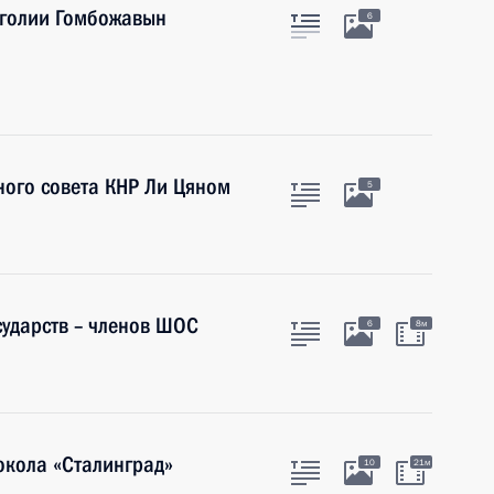
нголии Гомбожавын
6
ного совета КНР Ли Цяном
5
сударств – членов ШОС
6
8м
окола «Сталинград»
10
21м