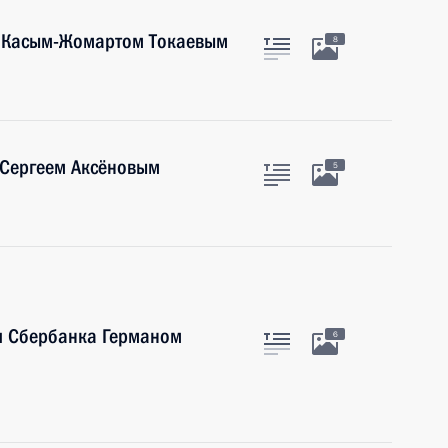
а Касым-Жомартом Токаевым
8
 Сергеем Аксёновым
5
ия Сбербанка Германом
6