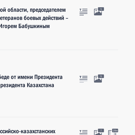
ой области, председателем
5
етеранов боевых действий –
й Игорем Бабушкиным
беде от имени Президента
5
Президента Казахстана
ссийско-казахстанских
7
29м