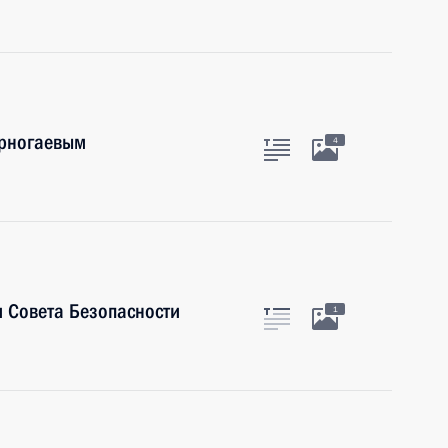
ерногаевым
4
 Совета Безопасности
1