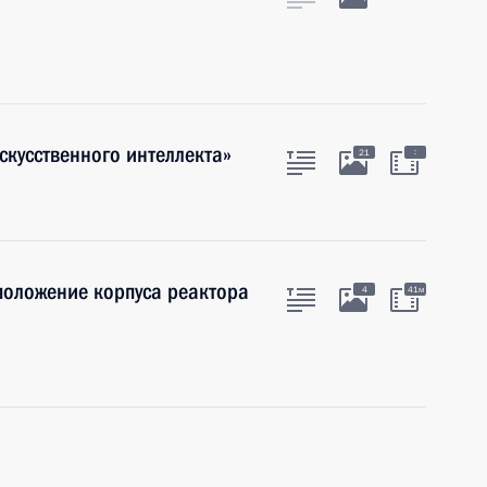
скусственного интеллекта»
:
21
положение корпуса реактора
4
41м