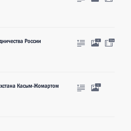
дничества России
4
21м
ахстана Касым-Жомартом
1