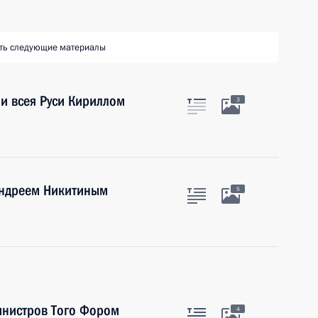
ть следующие материалы
и всея Руси Кириллом
3
Андреем Никитиным
5
инистров Того Фором
4