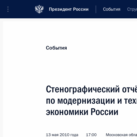
Президент России
События
Стру
Президент
Администрация
Государст
Новости
Стенограммы
Поездки
Те
События
Рубрикация материалов
Все материалы
Стенографический отч
Послания Федеральному Собранию
по модернизации и те
Заявления по важнейшим вопросам
экономики России
Совещания, заседания, рабочие встречи
Речи и обращения
13 мая 2010 года
17:00
Московская обла