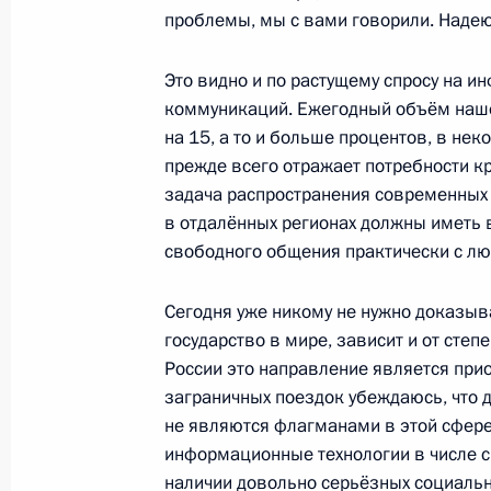
Рабочая встреча с губернатором М
проблемы, мы с вами говорили. Надеюс
Николаем Дудовым
Это видно и по растущему спросу на и
13 мая 2010 года, 16:00
Московская область
коммуникаций. Ежегодный объём наше
на 15, а то и больше процентов, в нек
прежде всего отражает потребности кр
Встреча с директором ФСБ Алекса
задача распространения современных 
председателем Следственного коми
в отдалённых регионах должны иметь 
Александром Бастрыкиным, Секрет
свободного общения практически с лю
Николаем Патрушевым
Сегодня уже никому не нужно доказыва
13 мая 2010 года, 14:30
Московская область
государство в мире, зависит и от сте
России это направление является прио
заграничных поездок убеждаюсь, что д
12 мая 2010 года, среда
не являются флагманами в этой сфере
информационные технологии в числе с
Дмитрий Медведев и Президент Тур
наличии довольно серьёзных социальны
участие в работе Российско-турецк