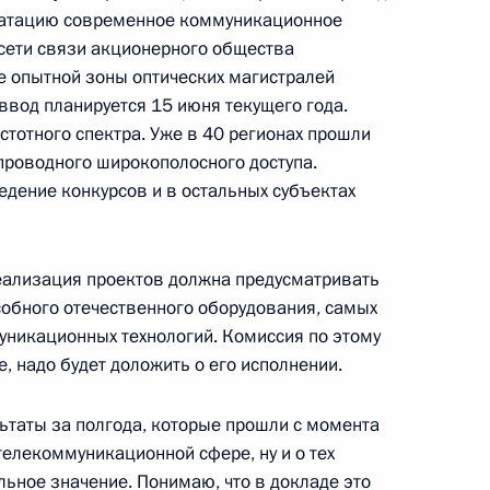
луатацию современное коммуникационное
рии Башаром Асадом
1
сети связи акционерного общества
е опытной зоны оптических магистралей
ввод планируется 15 июня текущего года.
тотного спектра. Уже в 40 регионах прошли
спроводного широкополосного доступа.
дение конкурсов и в остальных субъектах
ахте «Распадская»
5
реализация проектов должна предусматривать
, Горки
обного отечественного оборудования, самых
никационных технологий. Комиссия по этому
, надо будет доложить о его исполнении.
ь на достигнутом
ьтаты за полгода, которые прошли с момента
елекоммуникационной сфере, ну и о тех
ьное значение. Понимаю, что в докладе это