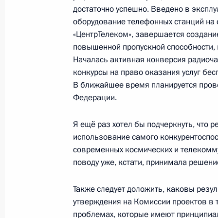
достаточно успешно. Введено в эксп
Начало встречи с Президентом Си
оборудование телефонных станций на 
«ЦентрТелеком», завершается создани
11 мая 2010 года, 11:30
Дамаск
повышенной пропускной способности, 
Началась активная конверсия радиочас
конкурсы на право оказания услуг бе
10 мая 2010 года, понедельник
В ближайшее время планируется прове
Федерации.
Совещание в связи с аварией на ш
в Кемеровской области
Я ещё раз хотел бы подчеркнуть, что 
10 мая 2010 года, 17:00
Московская область
использование самого конкурентоспос
современных космических и телекомму
поводу уже, кстати, принимала решение
Россия – Турция: не останавливаяс
Также следует доложить, каковы резул
10 мая 2010 года, 03:00
утверждения на Комиссии проектов в т
проблемах, которые имеют принципиал