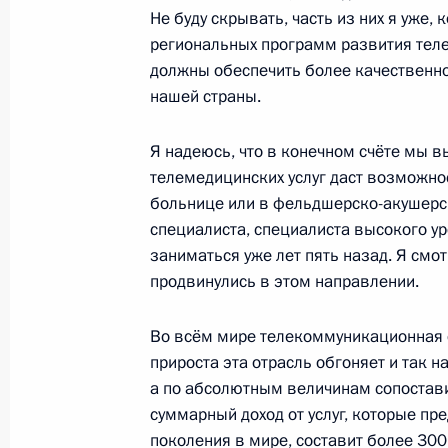
Не буду скрывать, часть из них я уже, 
14 мая 2010 года, 14:30
региональных программ развития теле
должны обеспечить более качественно
нашей страны.
13 мая 2010 года, четверг
Я надеюсь, что в конечном счёте мы в
Встреча с Виктором Вексельбергом
телемедицинских услуг даст возможно
13 мая 2010 года, 18:30
Московская область
больнице или в фельдшерско-акушерск
специалиста, специалиста высокого уро
заниматься уже лет пять назад. Я смо
продвинулись в этом направлении.
Стенографический отчёт о заседан
по модернизации и технологическ
России
Во всём мире телекоммуникационная о
прироста эта отрасль обгоняет и так
13 мая 2010 года, 17:00
Московская область
а по абсолютным величинам сопостави
суммарный доход от услуг, которые пр
поколения в мире, составит более 300