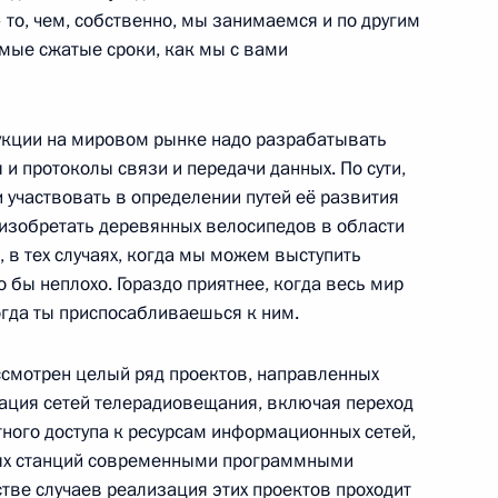
то, чем, собственно, мы занимаемся и по другим
амые сжатые сроки, как мы с вами
укции на мировом рынке надо разрабатывать
 и протоколы связи и передачи данных. По сути,
атриархом Антиохийским
 участвовать в определении путей её развития
4
 изобретать деревянных велосипедов в области
ы, в тех случаях, когда мы можем выступить
о бы неплохо. Гораздо приятнее, когда весь мир
огда ты приспосабливаешься к ним.
Президентом Сирии Башаром
1
ссмотрен целый ряд проектов, направленных
ских переговоров
зация сетей телерадиовещания, включая переход
тного доступа к ресурсам информационных сетей,
ных станций современными программными
тве случаев реализация этих проектов проходит