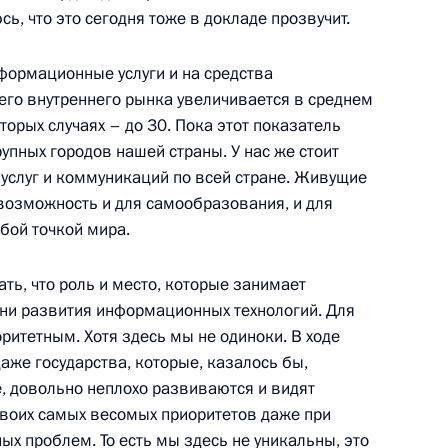
агаданской области
ь, что это сегодня тоже в докладе прозвучит.
1
нформационные услуги и на средства
, Горки
го внутреннего рынка увеличивается в среднем
оторых случаях – до 30. Пока этот показатель
упных городов нашей страны. У нас же стоит
ндром Бортниковым,
1
8м
услуг и коммуникаций по всей стране. Живущие
тета при прокуратуре
возможность и для самообразования, и для
арём Совета Безопасности
бой точкой мира.
ть, что роль и место, которые занимает
, Горки
пени развития информационных технологий. Для
ритетным. Хотя здесь мы не одиноки. В ходе
аже государства, которые, казалось бы,
, довольно неплохо развиваются и видят
воих самых весомых приоритетов даже при
ции Абдуллах Гюль приняли
1
х проблем. То есть мы здесь не уникальны, это
ого делового форума