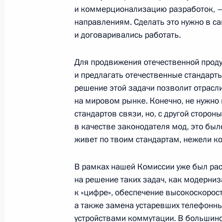
Абдуллахом Гюлем
и коммерционализацию разработок, – 
направлениям. Сделать это нужно в с
12 мая 2010 года, 13:40
Анкара
и договаривались работать.
Для продвижения отечественной прод
11 мая 2010 года, вторник
и предлагать отечественные стандарты
Дмитрий Медведев встретился с П
решение этой задачи позволит отрасли
и всего Востока Игнатием IV
на мировом рынке. Конечно, не нужно
стандартов связи, но, с другой сторон
11 мая 2010 года, 15:30
Дамаск
в качестве законодателя мод, это был
живет по твоим стандартам, нежели к
Совместная пресс-конференция с 
В рамках нашей Комиссии уже был ра
Асадом по итогам российско-сирий
на решение таких задач, как модерни
к «цифре», обеспечение высокоскорос
11 мая 2010 года, 14:00
Дамаск
а также замена устаревших телефон
устройствами коммутации. В большинс