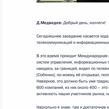
14 мая 2010 года, пятница
Д.Медведев:
Добрый день, коллеги!
Рабочая встреча с директором Фе
службы Константином Ромодановс
Сегодняшнее заседание касается хода
14 мая 2010 года, 18:30
Московская область
телекоммуникаций и информационных 
В это время проходит Международная
Совместная пресс-конференция с 
систем управления, информационных те
находясь за границей, видел по телев
Инасиу Лулой да Силвой
[Собянин], по‑моему, её открывал, поэ
14 мая 2010 года, 16:00
Москва, Кремль
Наверное, это должно быть уже традиц
600 компаний, из них около 400 – это
активность наших участников рынка, 
Вступительное слово на российско
в расширенном составе
Насколько я знаю, там и достаточное 