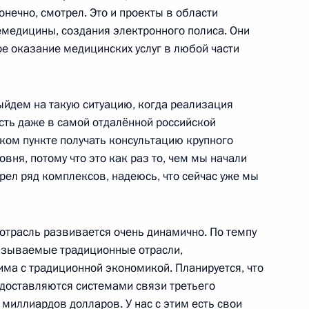
конечно, смотрел. Это и проекты в области
медицины, создания электронного полиса. Они
е оказание медицинских услуг в любой части
ыйдем на такую ситуацию, когда реализация
1
сть даже в самой отдалённой российской
, Горки
ом пункте получать консультацию крупного
вня, потому что это как раз то, чем мы начали
трел ряд комплексов, надеюсь, что сейчас уже мы
ии Комиссии
10м
ому развитию экономики
трасль развивается очень динамично. По темпу
 называемые традиционные отрасли,
, Горки
ма с традиционной экономикой. Планируется, что
едоставляются системами связи третьего
 миллиардов долларов. У нас с этим есть свои