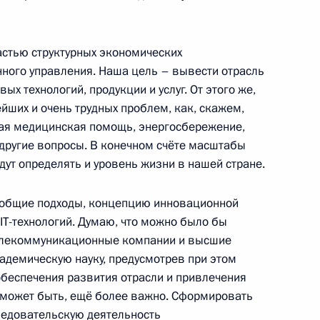
астью структурных экономических
ного управления. Наша цель – вывести отрасль
 национального собрания
х технологий, продукции и услуг. От этого же,
2
ейших и очень трудных проблем, как, скажем,
ая медицинская помощь, энергосбережение,
 другие вопросы. В конечном счёте масштабы
ут определять и уровень жизни в нашей стране.
о окончании заседания
ь общие подходы, концепцию инновационной
овня
IT-технологий. Думаю, что можно было бы
елекоммуникационные компании и высшие
адемическую науку, предусмотрев при этом
обеспечения развития отрасли и привлечения
д, может быть, ещё более важно. Сформировать
Президентом Турции
1
следовательскую деятельность