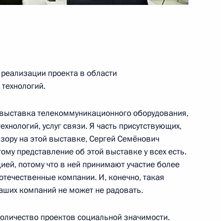
деральной миграционной
1
ким
 реализации проекта в области
, Горки
технологий.
 выставка телекоммуникационного оборудования,
Президентом Бразилии Луисом
хнологий, услуг связи. Я часть присутствующих,
1
изору на этой выставке, Сергей Семёнович
тому представление об этой выставке у всех есть.
ией, потому что в ней принимают участие более
 отечественные компании. И, конечно, такая
наших компаний не может не радовать.
-бразильских переговорах
1
количество проектов социальной значимости.