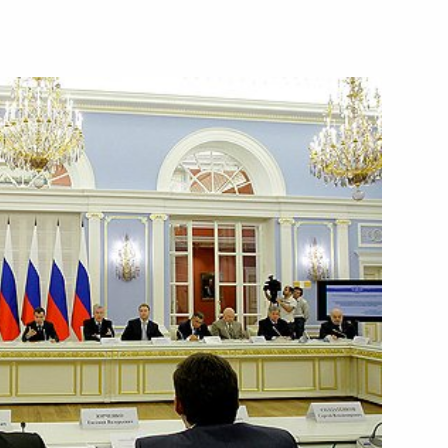
ть следующие материалы
3
, Горки
ителями Президента
2
, Горки