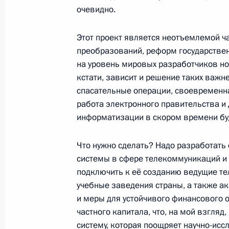
очевидно.
12 мая 2010 года, 20:40
Анкара
Этот проект является неотъемлемой ч
преобразований, реформ государствен
Встреча с Председателем Великого
на уровень мировых разработчиков новы
Турции Мехметом Али Шахином
кстати, зависит и решение таких важн
спасательные операции, своевременн
12 мая 2010 года, 19:50
Анкара
работа электронного правительства и
информатизации в скором времени буд
Выдержки из пресс-конференции п
Что нужно сделать? Надо разработат
Совета сотрудничества высшего ур
системы в сфере телекоммуникаций и 
подключить к её созданию ведущие т
12 мая 2010 года, 16:30
Анкара
учебные заведения страны, а также ак
и меры для устойчивого финансового 
частного капитала, что, на мой взгля
Совместная пресс-конференция с 
систему, которая поощряет научно-ис