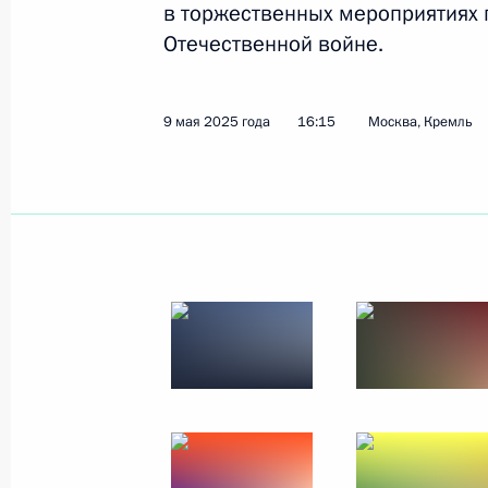
в торжественных мероприятиях 
Отечественной войне.
Показа
9 мая 2025 года
16:15
Москва, Кремль
19 мая 2025 года, понедельник
Заседание попечительского совета 
19 мая 2025 года, 22:10
Сириус
Встреча с учащимися, выпускникам
и лауреатами конкурса «Созвездие
19 мая 2025 года, 20:30
Сириус