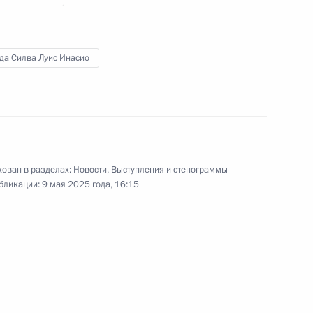
да Силва Луис Инасио
ереговоров с Премьер-
10
15м
рагимом
ован в разделах:
Новости
,
Выступления и стенограммы
ры
11
бликации:
9 мая 2025 года, 16:15
 Большого и Мариинского
12
4м