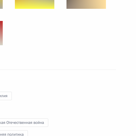
СМИ по итогам телефонного
4
3м
нальдом Трампом
 Совета Безопасности
1
илия
нк ПСБ» Петром Фрадковым
3
кая Отечественная война
няя политика