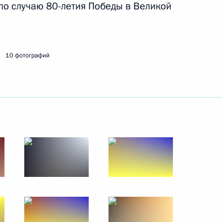
по случаю 80-летия Победы в Великой
ть следующие материалы
10 фотографий
фонда «Талант и успех»
6
24м
и и педагогами «Сириуса»
20
23м
»