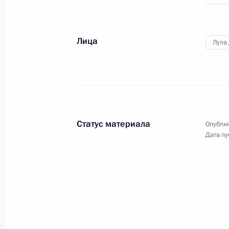
14 мая 2025 года, среда
Лица
Лула 
Заявления для прессы по итогам п
министром Малайзии Анваром Иб
14 мая 2025 года, 17:00
Москва, Кремль
Статус материала
Опублик
Российско-малайзийские перегово
Дата пу
14 мая 2025 года, 16:30
Москва, Кремль
13 мая 2025 года, вторник
Заседание попечительских советов