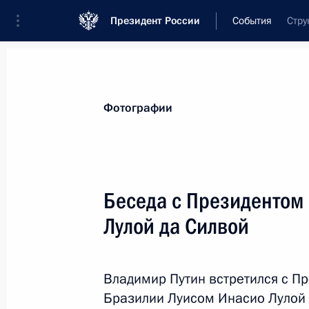
Президент России
События
Стру
Президент
Администрация
Государст
Новости
Стенограммы
Поездки
Те
Фотографии
Рубрикация материалов
Все материалы
Беседа с Президентом
Послания Федеральному Собранию
Лулой да Силвой
Заявления по важнейшим вопросам
Совещания, заседания, рабочие встречи
Владимир Путин встретился с П
Речи и обращения
Бразилии Луисом Инасио Лулой