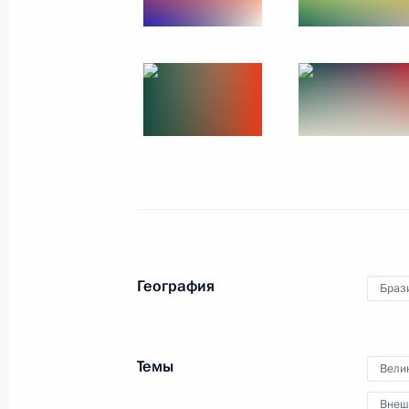
Заявление Владимира Путина для 
разговора с Президентом США До
19 мая 2025 года, 19:55
Сириус
16 мая 2025 года, пятница
Совещание с постоянными членами
16 мая 2025 года, 13:50
Москва, Кремль
География
Браз
15 мая 2025 года, четверг
Встреча с председателем ПАО «Ба
Темы
Вели
15 мая 2025 года, 14:20
Москва, Кремль
Внеш