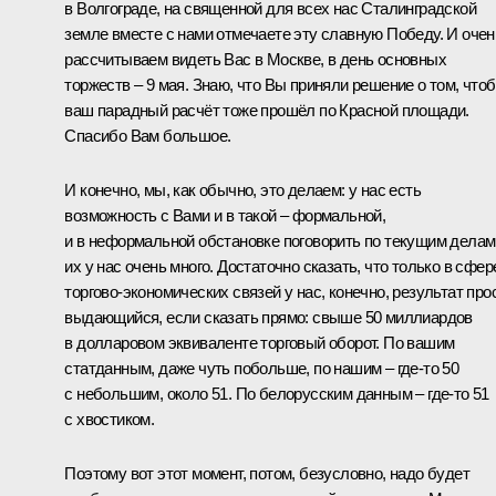
в Волгограде, на священной для всех нас Сталинградской
земле вместе с нами отмечаете эту славную Победу. И очен
рассчитываем видеть Вас в Москве, в день основных
торжеств – 9 мая. Знаю, что Вы приняли решение о том, что
ваш парадный расчёт тоже прошёл по Красной площади.
Спасибо Вам большое.
И конечно, мы, как обычно, это делаем: у нас есть
возможность с Вами и в такой – формальной,
и в неформальной обстановке поговорить по текущим делам
их у нас очень много. Достаточно сказать, что только в сфер
торгово-экономических связей у нас, конечно, результат про
выдающийся, если сказать прямо: свыше 50 миллиардов
в долларовом эквиваленте торговый оборот. По вашим
статданным, даже чуть побольше, по нашим – где-то 50
с небольшим, около 51. По белорусским данным – где-то 51
с хвостиком.
Поэтому вот этот момент, потом, безусловно, надо будет