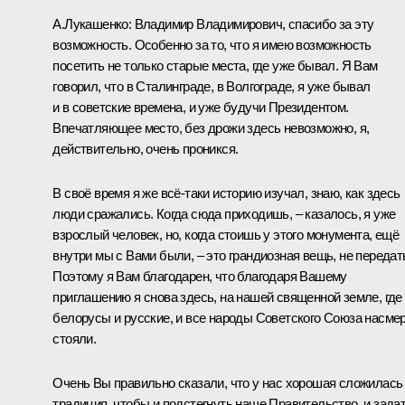
А.Лукашенко
:
Владимир Владимирович, спасибо за эту
возможность. Особенно за то, что я имею возможность
посетить не только старые места, где уже бывал. Я Вам
говорил, что в Сталинграде, в Волгограде, я уже бывал
и в советские времена, и уже будучи Президентом.
Впечатляющее место, без дрожи здесь невозможно, я,
действительно, очень проникся.
В своё время я же всё-таки историю изучал, знаю, как здесь
люди сражались. Когда сюда приходишь, – казалось, я уже
взрослый человек, но, когда стоишь у этого монумента, ещё
внутри мы с Вами были, – это грандиозная вещь, не передат
Поэтому я Вам благодарен, что благодаря Вашему
приглашению я снова здесь, на нашей священной земле, где
белорусы и русские, и все народы Советского Союза насме
стояли.
Очень Вы правильно сказали, что у нас хорошая сложилась
традиция, чтобы и подстегнуть наше Правительство, и зада