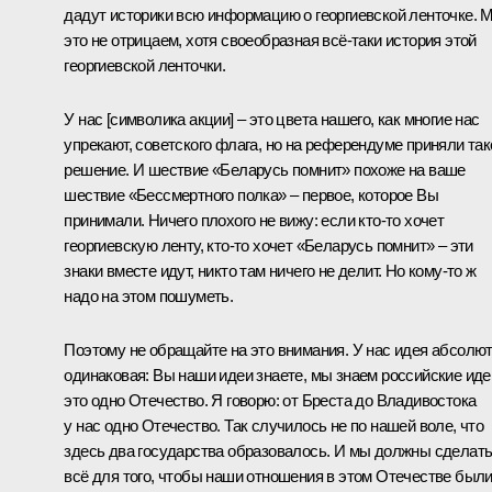
дадут историки всю информацию о георгиевской ленточке. 
это не отрицаем, хотя своеобразная всё-таки история этой
георгиевской ленточки.
У нас [символика акции] – это цвета нашего, как многие нас
упрекают, советского флага, но на референдуме приняли так
решение. И шествие «Беларусь помнит» похоже на ваше
шествие «Бессмертного полка» – первое, которое Вы
принимали. Ничего плохого не вижу: если кто-то хочет
георгиевскую ленту, кто-то хочет «Беларусь помнит» – эти
знаки вместе идут, никто там ничего не делит. Но кому-то ж
надо на этом пошуметь.
Поэтому не обращайте на это внимания. У нас идея абсолю
одинаковая: Вы наши идеи знаете, мы знаем российские иде
это одно Отечество. Я говорю: от Бреста до Владивостока
у нас одно Отечество. Так случилось не по нашей воле, что
здесь два государства образовалось. И мы должны сделат
всё для того, чтобы наши отношения в этом Отечестве был