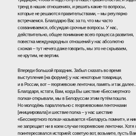
тренд в наших отношениях, и решить какие-то вопросы,
которые не решаются правительствами, – мы регулярно
встречаемся. Благодарю Вас за то, что мы часто
созваниваемся, обсуждая срочные вопросы. У нас,
действительно, общее понимание всего процесса развития,
повестка международных отношений у нас абсолютно
схожая – тут нечего даже говорить, мы это не скрываем,
не крутим, не вертим.
Впереди большой праздник. Забыл сказать во время
выступления [на форуме]: у нас некоторые товарищи,
и в России, вот – георгиевские ленточки, память и так далее
Благодаря, кстати, Вам, когда Вы шествие «Бессмертного
полка» открывали, мы в Белоруссии этим путём пошли.
Но молодёжь параллельно с георгиевскими ленточками
[инициировала] и шествие полка – у нас шествие
«Бессмертного полка» называется «Беларусь помнит», и ни
не запрещает ни в коем случае георгиевские ленточки. Хотя 
поинтересовался историей: советую вот, возьмите, пусть Ва