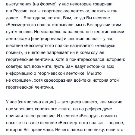
выступления [на форуме]: у нас некоторые товарищи,
и в России, вот – георгиевские ленточки, память и так
далее… Благодаря, кстати, Вам, когда Вы шествие
«Бессмертного полка» открывали, мы в Белоруссии этим
путём пошли. Но молодёжь параллельно с георгиевскими
ленточками [инициировала] и шествие полка – у нас
шествие «Бессмертного полка» называется «Беларусь
помнит», и никто не запрещает ни в коем случае
георгиевские ленточки. Хотя я поинтересовался историей:
советую вот, возьмите, пусть Вам дадут историки всю
информацию о георгиевской ленточке. Мы это
не отрицаем, хотя своеобразная всё-таки история этой
георгиевской ленточки.
У нас [символика акции] – это цвета нашего, как многие
нас упрекают, советского флага, но на референдуме
приняли такое решение. И шествие «Беларусь помнит»
похоже на ваше шествие «Бессмертного полка» – первое,
которое Вы принимали. Ничего плохого не вижу: если кто-