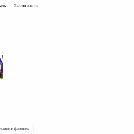
мль
2 фотографии
ть следующие материалы
Си Цзиньпином
5
8м
асть, Ново-Огарёво
ного медицинского
4
ринологии Иваном Дедовым
омика и финансы