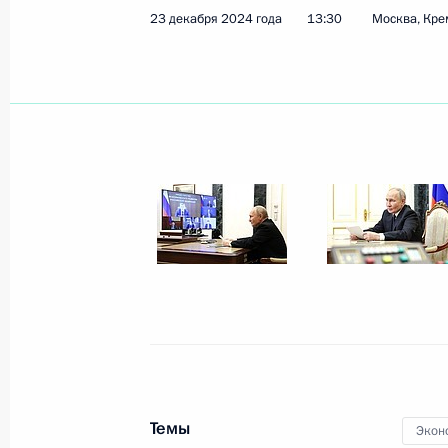
23 декабря 2024 года
13:30
Москва, Кре
Показа
21 января 2025 года, вторник
Переговоры с Председателем КНР 
21 января 2025 года, 12:30
Московская обл
18 января 2025 года, суббота
Встреча с президентом Националь
исследовательского центра эндок
18 января 2025 года, 13:00
Москва, Кремль
Темы
Экон