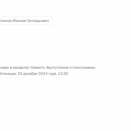
тников Максим Геннадьевич
ийско-иранских переговоров
7
40м
 Масудом Пезешкианом
20
ован в разделах:
Новости
,
Выступления и стенограммы
бликации:
23 декабря 2024 года, 13:30
стеном Арканжем Туадерой
5