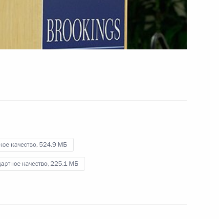
глобальных вызовов
16 апреля 2010 года
Видео, 4 мин.
кое качество,
524.9 МБ
артное качество,
225.1 МБ
Россия и Аргентина вплотную