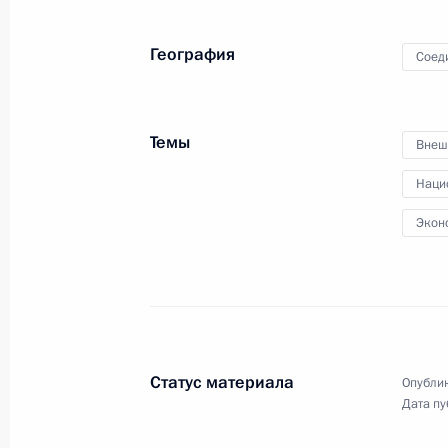
с Президентом Аргентины
Кристиной Фернандес де Киршнер
География
Соед
15 апреля 2010 года
Видео, 22 мин.
Темы
Внеш
Наци
Экон
Статус материала
Опублик
Дата пу