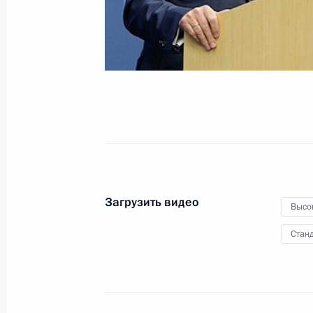
новые трагедии
26 апреля 2010 года
Видео, 4 мин.
Загрузить видео
Высо
Станд
Совместная пресс-конференция