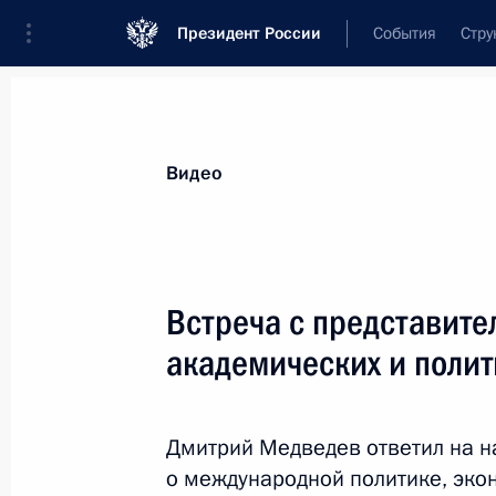
Президент России
События
Стру
Видеозаписи
Фотографии
Аудиозапи
Все материалы
Выступления
Совещан
Видео
Показа
Встреча с представит
академических и полит
Дмитрий Медведев вручил награды
победителям Всероссийского
Дмитрий Медведев ответил на н
конкурса «Лучший госпиталь
ветеранов войн»
о международной политике, эко