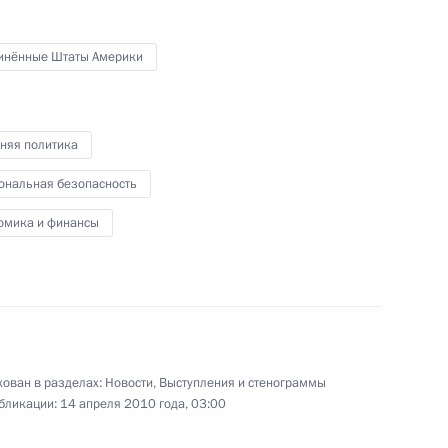
подошли к реализации
перспективных проектов
в высокотехнологичных областях
инённые Штаты Америки
15 апреля 2010 года
Видео, 4 мин.
няя политика
ональная безопасность
омика и финансы
ован в разделах:
Новости
,
Выступления и стенограммы
бликации:
14 апреля 2010 года, 03:00