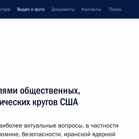
ктура
Видео и фото
Документы
Контакты
Поиск
си
ия, встречи
Встречи со СМИ
апрель, 2010
ть следующие материалы
елями общественных,
ических кругов США
Дмитрий Медведев принял
участие в работе российско-
аиболее актуальные вопросы, в частности
норвежской бизнес-
номике, безопасности, иранской ядерной