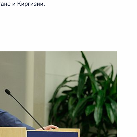
конференции
ане и Киргизии.
26 апреля 2010 года
Видео, 10 мин.
Страны БРИК едины
в подходах к решению