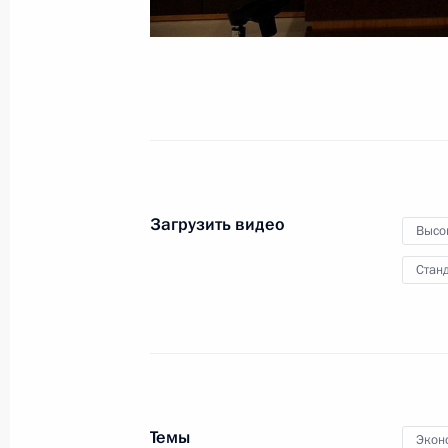
27 апреля 2024 года
Видео, 7 мин.
Загрузить видео
Высо
Станд
Пленарное заседание съезд
Темы
Экон