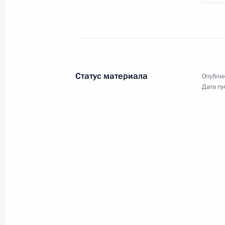
РСПП
25 апреля 2024 года
Видео, 3 ч.
Статус материала
Опублик
Дата пу