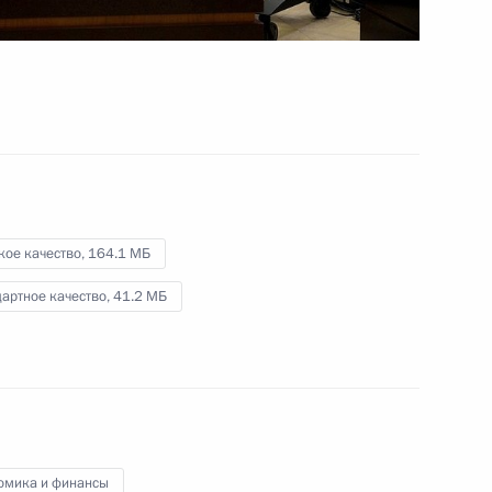
26 апреля 2024 года
Видео, 11 мин.
кое качество,
164.1 МБ
артное качество,
41.2 МБ
а
Совещание по вопросам
омика и финансы