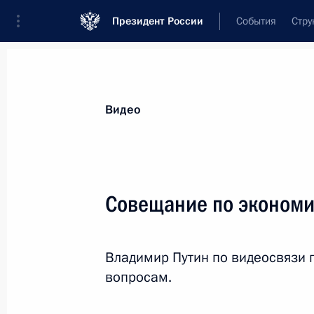
Президент России
События
Стру
Видеозаписи
Фотографии
Аудиозапи
Все материалы
Выступления
Совещан
Видео
Показа
Совещание по эконом
Заседание Высшего
Владимир Путин по видеосвязи
Евразийского
вопросам.
экономического совета