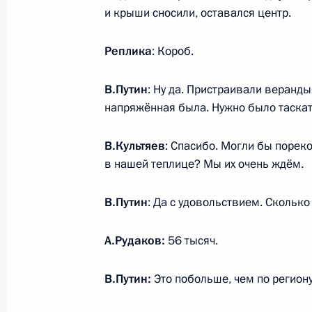
и крыши сносили, оставался центр.
23 февраля 2024 года, 00:00
Реплика
: Короб.
22 февраля 2024 года, четверг
В.Путин
: Ну да. Пристраивали веранд
напряжённая была. Нужно было таскат
Встреча с главой Чувашии Олегом
22 февраля 2024 года, 22:30
Цивильск
В.Культяев
: Спасибо. Могли бы поре
в нашей теплице? Мы их очень ждём.
Совещание по вопросам социально
В.Путин
: Да с удовольствием. Сколько
Чувашской Республики
А.Рудаков:
56 тысяч.
22 февраля 2024 года, 20:30
Цивильск
В.Путин:
Это побольше, чем по региону
Церемония по случаю открытия мед