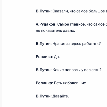
Совещание с постоянными членами
В.Путин
: Сказали, что самое большое 
1 марта 2024 года, 13:30
Москва, Кремль
А.Рудаков
: Самое главное, что самое
не показатель давно.
29 февраля 2024 года, четверг
В.Путин
: Нравится здесь работать?
Послание Президента Федерально
Реплика
: Да.
29 февраля 2024 года, 14:20
Москва
В.Путин
: Какие вопросы у вас есть?
27 февраля 2024 года, вторник
Реплика
: Есть наболевшие.
Поздравление военнослужащим и в
операций Вооружённых Сил России
В.Путин
: Давайте.
27 февраля 2024 года, 00:00