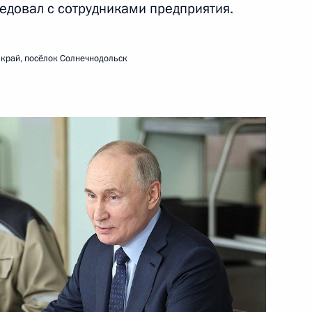
седовал с сотрудниками предприятия.
ть следующие материалы
 край, посёлок Солнечнодольск
м МАГАТЭ Рафаэлем Гросси
8
льского края Владимиром
3
ай, посёлок Солнечнодольск