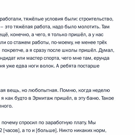
ледований и масштабирования
 работали, тяжёлые условия были: строительство,
– это тяжёлая работа, надо было молотить. Там
ё, конечно, а чего, я только пришёл, а у нас
ли со стажем работы, по-моему, не менее трёх
– покрепче, а я сразу после школы пришёл. Думал,
тамом Миннихановым
4
андидат или мастер спорта, чего мне там, ерунда
 дня уже едва ноги волок. А ребята постарше
овая вещь, но любопытная. Помню, когда неделю
я как будто в Эрмитаж пришёл, в эту баню. Такое
го турнира «Игры будущего»
36
10м
лного.
 почему спросил по заработную плату. Мы
 [часов], а то и [больше]. Никто никаких норм,