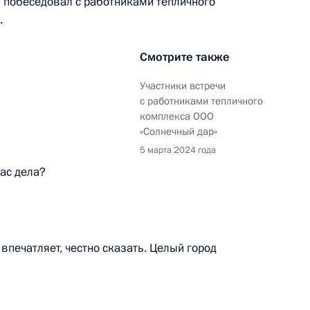
 побеседовал с работниками тепличного
.
Смотрите также
 Собяниным
4
Участники встречи
с работниками тепличного
комплекса ООО
«Солнечный дар»
5 марта 2024 года
вас дела?
емонии открытия Всемирного
1
4м
 впечатляет, честно сказать. Целый город