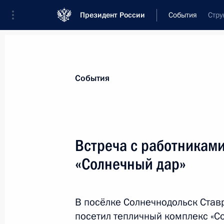
Президент России
События
Стру
Президент
Администрация
Государст
Новости
Стенограммы
Поездки
Те
События
Рубрикация материалов
Все материалы
Встреча с работниками
Послания Федеральному Собранию
«Солнечный дар»
Заявления по важнейшим вопросам
Совещания, заседания, рабочие встречи
В посёлке Солнечнодольск Став
Речи и обращения
посетил тепличный комплекс «