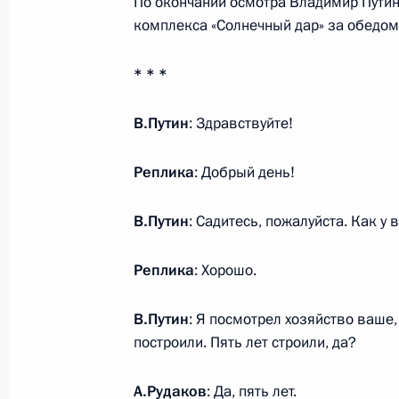
По окончании осмотра Владимир Путин
комплекса «Солнечный дар» за обедом
4 марта 2024 года, понедельник
* * *
Встреча с мэром Москвы Сергеем
В.Путин
: Здравствуйте!
4 марта 2024 года, 13:05
Москва, Кремль
Реплика
: Добрый день!
2 марта 2024 года, суббота
В.Путин
: Садитесь, пожалуйста. Как у 
Видеообращение к участникам цер
Реплика
: Хорошо.
фестиваля молодёжи
2 марта 2024 года, 17:30
В.Путин
: Я посмотрел хозяйство ваше,
построили. Пять лет строили, да?
1 марта 2024 года, пятница
А.Рудаков
: Да, пять лет.