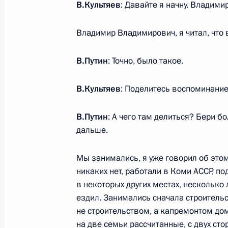
В.Культяев
: Давайте я начну. Владими
Владимир Владимирович, я читал, что 
26 февраля 2024 года, понедельни
Видеообращение к участникам цер
В.Путин
: Точно, было такое.
общества «Знание»
В.Культяев
: Поделитесь воспоминани
26 февраля 2024 года, 18:10
В.Путин
: А чего там делиться? Бери б
дальше.
Встреча с главой Карачаево-Черк
26 февраля 2024 года, 13:50
Москва, Крем
Мы занимались, я уже говорил об этом
никаких нет, работали в Коми АССР, п
в некоторых других местах, несколько 
ездил. Занимались сначала строитель
23 февраля 2024 года, пятница
не строительством, а капремонтом до
Поздравление по случаю Дня защи
на две семьи рассчитанные, с двух ст