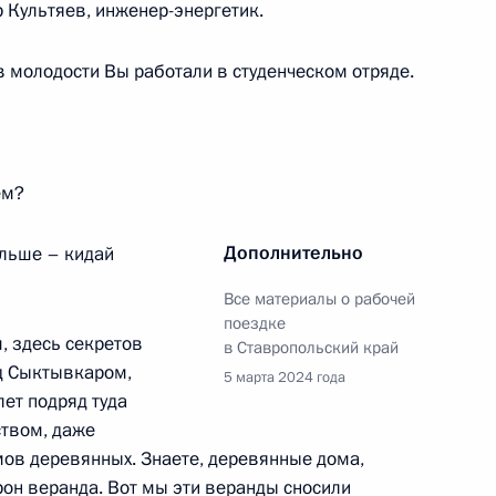
р Культяев, инженер-энергетик.
в молодости Вы работали в студенческом отряде.
к
емонии вручения премии
1
3м
ем?
Дополнительно
ольше – кидай
есии Рашидом Темрезовым
Все материалы о рабочей
4
поездке
ль
, здесь секретов
в Ставропольский край
од Сыктывкаром,
5 марта 2024 года
лет подряд туда
ством, даже
мов деревянных. Знаете, деревянные дома,
тника Отечества
орон веранда. Вот мы эти веранды сносили
1
6м