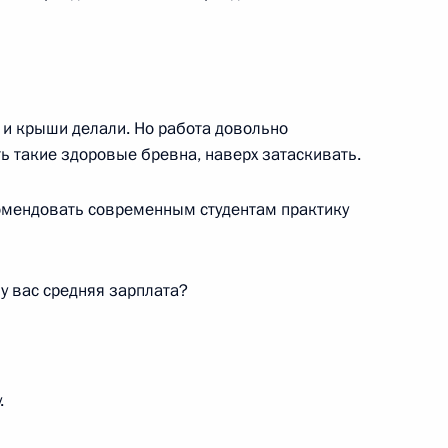
ы и крыши делали. Но работа довольно
ь такие здоровые бревна, наверх затаскивать.
 Николаевым
3
комендовать современным студентам практику
-экономического развития
 у вас средняя зарплата?
:
23
.
ицинских объектов и начала
8
35м