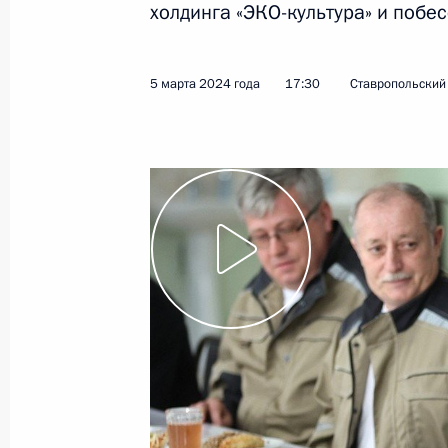
холдинга «ЭКО-культура» и побе
Показа
5 марта 2024 года
17:30
Ставропольский
Встреча с генеральным директоро
6 марта 2024 года, 17:00
Сочи
5 марта 2024 года, вторник
Встреча с губернатором Ставропо
Владимировым
5 марта 2024 года, 21:50
Ставропольский кр