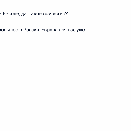
 Совета Безопасности
2
в Европе, да, такое хозяйство?
 большое в России. Европа для нас уже
му Собранию
:
26
етеранам Сил специальных
3м