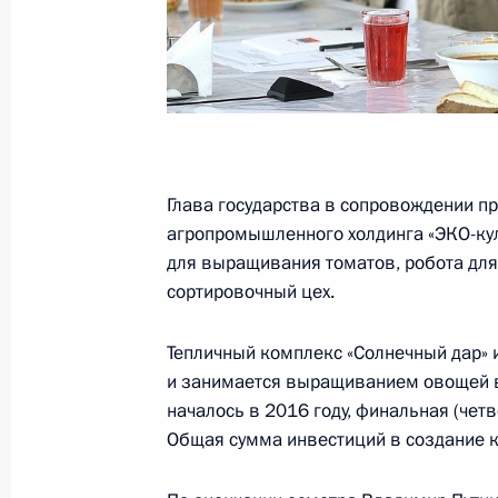
Встреча с представителями АПК
5 марта 2024 года, 20:45
Ставропольский кр
Открытие новых промышленных объ
5 марта 2024 года, 18:25
Ставропольский кр
Глава государства в сопровождении п
агропромышленного холдинга «ЭКО-ку
для выращивания томатов, робота для
сортировочный цех.
Встреча с работниками тепличного
5 марта 2024 года, 17:30
Ставропольский кр
Тепличный комплекс «Солнечный дар»
и занимается выращиванием овощей в
началось в 2016 году, финальная (чет
Видеообращение к участникам Все
Общая сумма инвестиций в создание к
5 марта 2024 года, 12:00