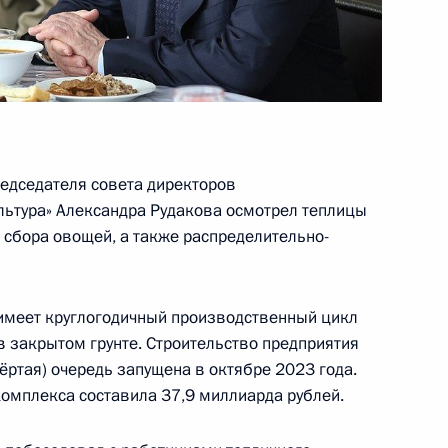
:
4
ай, посёлок Солнечнодольск
ектов в регионах России
4
17м
ай, посёлок Солнечнодольск
редседателя совета директоров
льтура» Александра Рудакова осмотрел теплицы
 сбора овощей, а также распределительно-
 комплекса «Солнечный дар»
26
47м
ай, посёлок Солнечнодольск
 имеет круглогодичный производственный цикл
 закрытом грунте. Строительство предприятия
вёртая) очередь запущена в октябре 2023 года.
российского женского форума
омплекса составила 37,9 миллиарда рублей.
1
3м