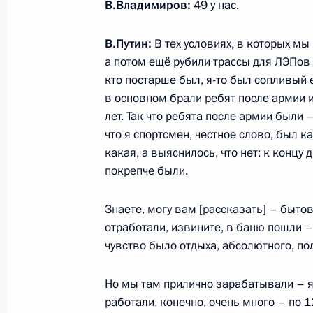
В.Владимиров:
49 у нас.
строительства Центра научных исс
технологий
В.Путин:
В тех условиях, в которых мы
22 февраля 2024 года, 13:25
Казань
а потом ещё рубили трассы для ЛЭПов 
кто постарше был, я-то был сопливый ещ
в основном брали ребят после армии и
лет. Так что ребята после армии были 
Встреча с главой Татарстана Рус
что я спортсмен, честное слово, был к
22 февраля 2024 года, 12:35
Казань
какая, а выяснилось, что нет: к концу
покрепче были.
21 февраля 2024 года, среда
Знаете, могу вам [рассказать] – быт
отработали, извините, в баню пошли – 
Церемония открытия международно
чувство было отдыха, абсолютного, по
21 февраля 2024 года, 21:45
Казань
Но мы там прилично зарабатывали – я
работали, конечно, очень много – по 12