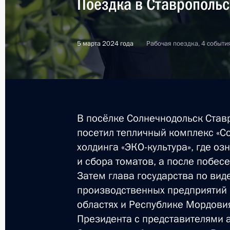
Поездка в Ставропольс
5 марта 2024 года
Рабочая поездка, 4 событи
В посёлке Солнечнодольск Став
посетил тепличный комплекс «
холдинга «ЭКО-культура», где 
и сбора томатов, а после побес
Затем глава государства по вид
производственных предприятий 
областях и Республике Мордовия
3
Президента с представителями