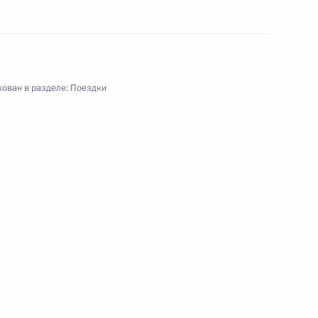
й федеральный округ
ован в разделе:
Поездки
Рабочая поездка
13 событий