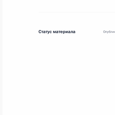
Поездка в Приволжски
Статус материала
Опублик
Россия
21 − 22 февраля 2024 года