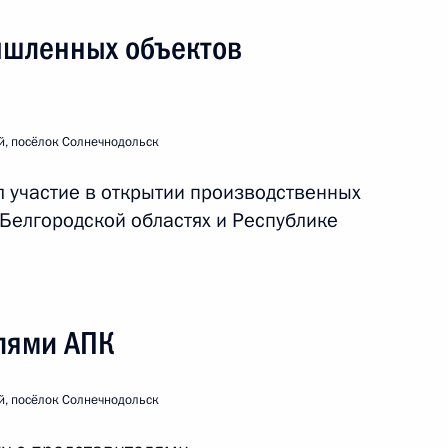
ышленных объектов
й, посёлок Солнечнодольск
л участие в открытии производственных
 Белгородской областях и Республике
ский край
елями АПК
й, посёлок Солнечнодольск
поездка
4 события