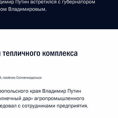
димир Путин встретился с губернатором
ром Владимировым.
ытие Всемирного фестиваля
 тепличного комплекса
поездка
6 событий
й, посёлок Солнечнодольск
ропольского края Владимир Путин
Солнечный дар» агропромышленного
седовал с сотрудниками предприятия.