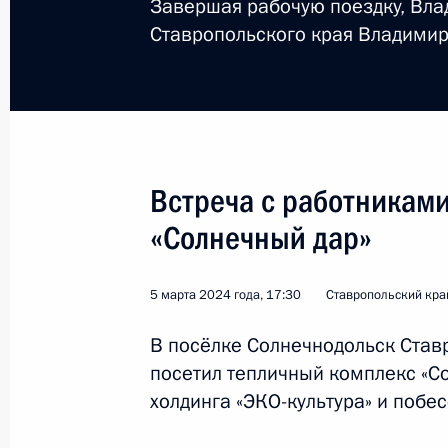
Завершая рабочую поездку, Вла
Ставропольского края Владими
Поездка в Сочи. Закр
молодёжи
Встреча с работниками
Россия
6 марта 2024 года
Рабочая 
«Солнечный дар»
5 марта 2024 года, 17:30
Ставропольский кра
В посёлке Солнечнодольск Став
посетил тепличный комплекс «
холдинга «ЭКО-культура» и побе