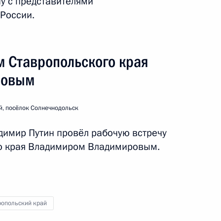
чу с представителями
России.
м Ставропольского края
ровым
й, посёлок Солнечнодольск
димир Путин провёл рабочую встречу
го края Владимиром Владимировым.
ропольский край