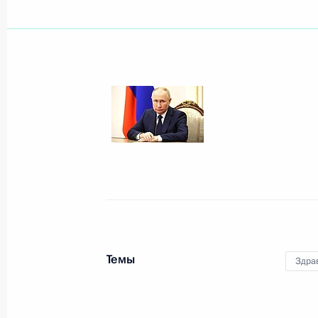
Показа
Совещание по развитию опорных н
Арктической зоны
11 декабря 2023 года, 18:30
Архангельск
Встреча с получателями «Арктическ
11 декабря 2023 года, 17:10
Архангельск
Темы
Здра
Церемония подъёма военно-морски