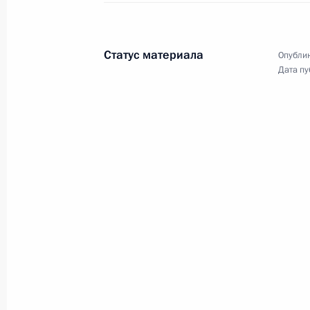
подводных крейсерах «Император Ал
11 декабря 2023 года, 15:50
Северодвинск
Статус материала
Опублик
Дата пу
9 декабря 2023 года, суббота
Видеообращение к участникам и го
патриотического юнармейского слё
9 декабря 2023 года, 17:15
8 декабря 2023 года, пятница
Беседа с участниками торжественн
празднования Дня героев Отечеств
8 декабря 2023 года, 15:00
Москва, Кремль