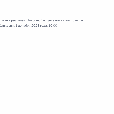
ександр III» и «Красноярск»
ован в разделах:
Новости
,
Выступления и стенограммы
бликации:
1 декабря 2023 года, 10:00
стям Всероссийского военно-
1
2м
та
ого мероприятия по случаю
14
6м
а