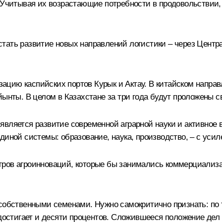
 Учитывая их возрастающие потребности в продовольствии, 
тать развитие новых направлений логистики – через Центр
цию каспийских портов Курык и Актау. В китайском направ
йынты. В целом в Казахстане за три года будут проложены 
является развитие современной аграрной науки и активное
диной системы: образование, наука, производство, – с уси
нтров агроинноваций, которые бы занимались коммерциали
собственными семенами. Нужно самокритично признать: по 
 достигает и десяти процентов. Сложившееся положение дел 