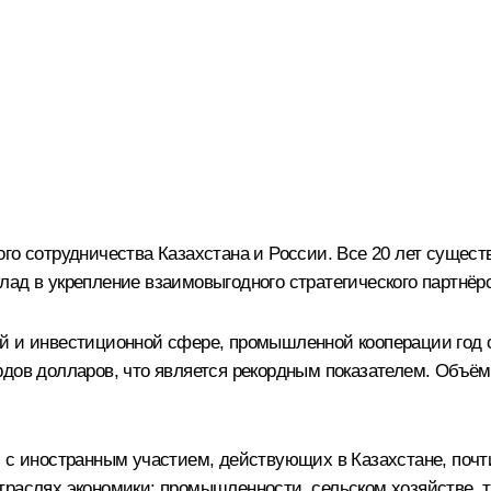
го сотрудничества Казахстана и России. Все 20 лет сущес
лад в укрепление взаимовыгодного стратегического партнёр
й и инвестиционной сфере, промышленной кооперации год от
рдов долларов, что является рекордным показателем. Объё
 с иностранным участием, действующих в Казахстане, почти
траслях экономики: промышленности, сельском хозяйстве, т