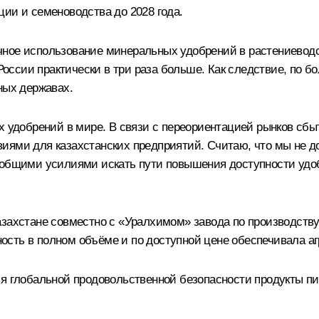
ии и семеноводства до 2028 года.
ное использование минеральных удобрений в растениеводс
 России практически в три раза больше. Как следствие, по 
ных державах.
х удобрений в мире. В связи с переориентацией рынков сб
иями для казахстанских предприятий. Считаю, что мы не до
о общими усилиями искать пути повышения доступности уд
Казахстане совместно с «Уралхимом» завода по производст
ость в полном объёме и по доступной цене обеспечивала а
ия глобальной продовольственной безопасности продукты п