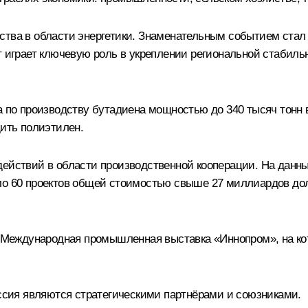
тва в области энергетики. Знаменательным событием стал н
т играет ключевую роль в укреплении региональной стабиль
а по производству бутадиена мощностью до 340 тысяч тонн
дить полиэтилен.
действий в области производственной кооперации. На данны
оло 60 проектов общей стоимостью свыше 27 миллиардов до
шла Международная промышленная выставка «Иннопром», на 
оссия являются стратегическими партнёрами и союзниками.