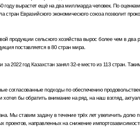
050 году вырастет ещё на два миллиарда человек. По оценка
ала стран Евразийского экономического союза позволит прок
вой продукции сельского хозяйства вырос более чем в два р
кция поставляется в 80 стран мира.
 за 2022 год Казахстан занял 32-е место из 113 стран. Так
вые согласованные подходы по обеспечению продовольствен
зи хотел бы обратить внимание на ряд, на наш взгляд, актуа
ана. Мы ставим задачу в течение трёх лет увеличить долю 
ых проектов, направленных на снижение импортозависимос