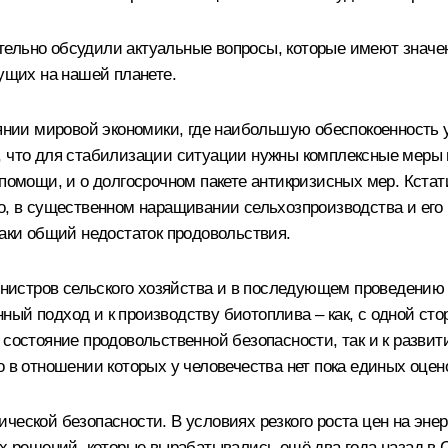
ельно обсудили актуальные вопросы, которые имеют значени
вущих на нашей планете.
оянии мировой экономики, где наибольшую обеспокоенность у
, что для стабилизации ситуации нужны комплексные меры
 помощи, и о долгосрочном пакете антикризисных мер. Кстат
о, в существенном наращивании сельхозпроизводства и его п
таки общий недостаток продовольствия.
истров сельского хозяйства и в последующем проведению 
ый подход и к производству биотоплива – как, с одной сто
а состояние продовольственной безопасности, так и к разв
 в отношении которых у человечества нет пока единых оцен
ческой безопасности. В условиях резкого роста цен на эне
ех решений, которые вырабатывались ещё два года назад в 