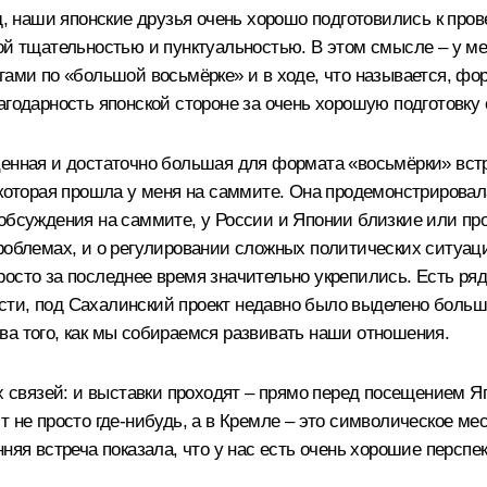
яд, наши японские друзья очень хорошо подготовились к пр
кой тщательностью и пунктуальностью. В этом смысле – у м
егами по «большой восьмёрке» и в ходе, что называется, ф
лагодарность японской стороне за очень хорошую подготовк
ценная и достаточно большая для формата «восьмёрки» вст
 которая прошла у меня на саммите. Она продемонстрировала
обсуждения на саммите, у России и Японии близкие или про
проблемах, и о регулировании сложных политических ситуац
осто за последнее время значительно укрепились. Есть ряд
сти, под Сахалинский проект недавно было выделено больш
ва того, как мы собираемся развивать наши отношения.
х связей: и выставки проходят – прямо перед посещением Яп
т не просто где‑нибудь, а в Кремле – это символическое ме
няя встреча показала, что у нас есть очень хорошие перспе