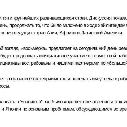
 и пяти крупнейших развивающихся стран. Дискуссия показ
нь, продолжать то, что было заложено в ходе хайлигендамм
мнения ведущих стран Азии, Африки и Латинской Америки.
ой взгляд, «восьмёрка» предлагает на сегодняшний день ре
 будет продолжать инициативное участие в совместной раб
а инициативы востребованы и нашими партнёрами по «больш
ег за оказанное гостеприимство и пожелать им успеха в р
росы.
ловать в Японию. У нас было хорошее впечатление и откли
и и Японии по основным проблемам, обсуждающимся во вре