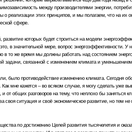
аимозависимость между производителями энергии, потреби
 о реализации этих принципов, и мы полагаем, что на их 
еской сфере.
й, развитие которых будет строиться на модели энергоэффек
 это, в значительной мере, вопрос энергоэффективности. У 
но в то же время мы должны работать над состоянием энер
ой задачи, связанной с изменением климата и уменьшением 
али, было противодействие изменению климата. Сегодня о
 Как мне кажется – во всяком случае, я могу сделать уже в
и от общих разговоров на тему, что неплохо бы заняться к
ва своя ситуация и своё экономическое развитие, но тем не 
щества по достижению Целей развития тысячелетия и оказ