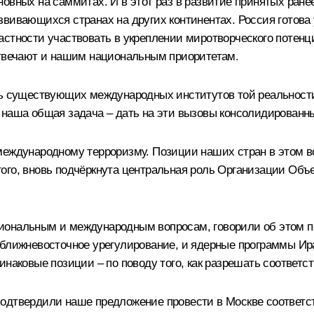
новных на саммитах. И в этот раз в развитие принятых ра
вивающихся странах на других континентах. Россия готова
астности участвовать в укреплении миротворческого потенц
отвечают и нашим национальным приоритетам.
ть существующих международных институтов той реальности
 наша общая задача – дать на эти вызовы консолидированны
международному терроризму. Позиции наших стран в этом в
ого, вновь подчёркнута центральная роль Организации Объ
иональным и международным вопросам, говорили об этом по
 ближневосточное урегулирование, и ядерные программы И
инаковые позиции – по поводу того, как разрешать соответ
подтвердили наше предложение провести в Москве соответ