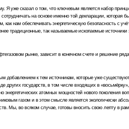
у. Я уже сказал о том, что ключевым является набор принц
 сотрудничать на основе именно той декларации, которая бы
, как нам обеспечивать энергетическую безопасность с учёт
менее традиционные, так называемые ископаемые источники
ефтегазовом рынке, зависит в конечном счете и решение ряд
ым добавлением к тем источникам, которые уже существуют
яде других государств, в том числе входящих в «восьмёрку»
нно энергетических атомных мощностей нового поколения во
рниковым газом и в этом смысле является экологически абсо
в. Мы, во всяком случае, готовы вносить свою лепту в рамк