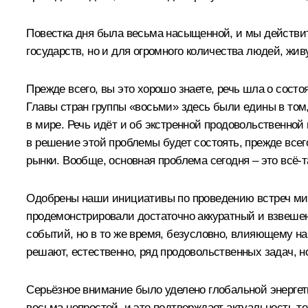
Повестка дня была весьма насыщенной, и мы действит
государств, но и для огромного количества людей, жи
Прежде всего, вы это хорошо знаете, речь шла о сост
Главы стран группы «восьми» здесь были едины в том
в мире. Речь идёт и об экстренной продовольственной
в решение этой проблемы будет состоять, прежде всег
рынки. Вообще, основная проблема сегодня – это всё‑
Одобрены наши инициативы по проведению встреч мин
продемонстрировали достаточно аккуратный и взвешенн
событий, но в то же время, безусловно, влияющему н
решают, естественно, ряд продовольственных задач, но
Серьёзное внимание было уделено глобальной энергети
весьма непростой, и это подтверждает актуальность т