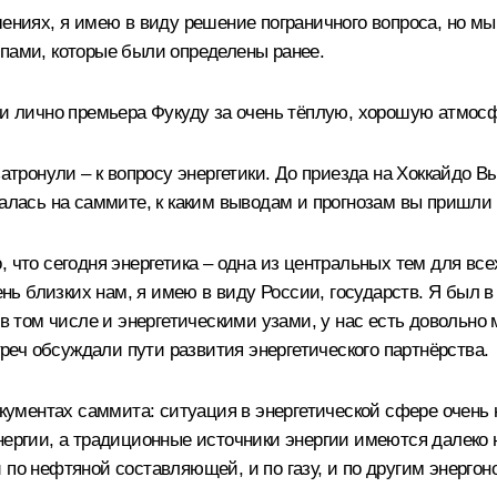
шениях, я имею в виду решение пограничного вопроса, но м
ипами, которые были определены ранее.
 и лично премьера Фукуду за очень тёплую, хорошую атмосф
затронули – к вопросу энергетики. До приезда на Хоккайдо В
малась на саммите, к каким выводам и прогнозам вы пришли
 что сегодня энергетика – одна из центральных тем для всех
ь близких нам, я имею в виду России, государств. Я был в
 в том числе и энергетическими узами, у нас есть довольно
треч обсуждали пути развития энергетического партнёрства.
документах саммита: ситуация в энергетической сфере очень
нергии, а традиционные источники энергии имеются далеко 
 по нефтяной составляющей, и по газу, и по другим энергон