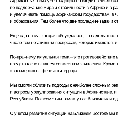
Африканская тема уже традиционно входит в число ос
по поддержанию мира и стабильности в Африке и в раз
и увеличивать помощь африканским государствам, в ч
и образования. Тем более что две последние задачи 
Ещё одна тема, которая обсуждалась, – неадекватнос
числе тем негативным процессам, которые имеются; и
По‑прежнему актуальная тема – это противодействие 
представлено в нашем совместном заявлении. Кроме т
«восьмёрки» в сфере антитеррора.
Мы смогли сблизить подходы к наиболее сложным рег
и вопросы урегулирования ситуации в Афганистане, и
Республики. По всем этим темам у нас близкие или од
С учётом развития ситуации на Ближнем Востоке мы 