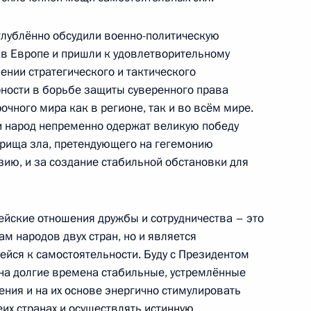
рг
глублённо обсудили военно-политическую
 в Европе и пришли к удовлетворительному
нии стратегического и тактического
ности в борьбе защиты суверенного права
очного мира как в регионе, так и во всём мире.
ндром Бречаловым
2
 и народ непременно одержат великую победу
орища зла, претендующего на гегемонию
ию, и за создание стабильной обстановки для
комиссии
5
7м
ейские отношения дружбы и сотрудничества – это
ам народов двух стран, но и является
йся к самостоятельности. Буду с Президентом
на долгие времена стабильные, устремлённые
ик
ния и на их основе энергично стимулировать
еих странах и осуществлять истинную