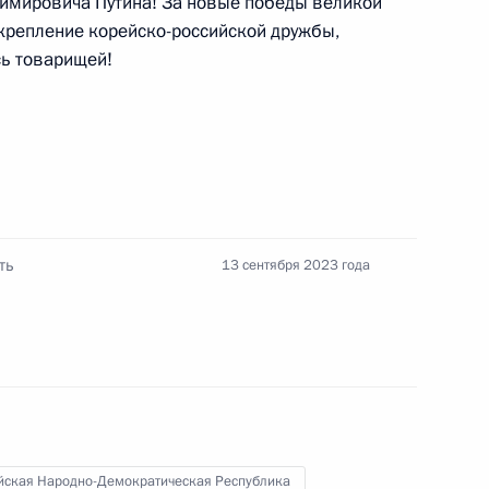
мировича Путина! За новые победы великой
укрепление корейско-российской дружбы,
и Александром Лукашенко
4
сь товарищей!
 области Василием Орловым
4
ть
13 сентября 2023 года
ателя Государственных дел
сть
йская Народно-Демократическая Республика