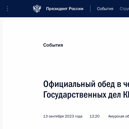
Президент России
События
Стру
Президент
Администрация
Государст
Новости
Стенограммы
Поездки
Те
События
Рубрикация материалов
Все материалы
Официальный обед в ч
Послания Федеральному Собранию
Государственных дел 
Заявления по важнейшим вопросам
Совещания, заседания, рабочие встречи
13 сентября 2023 года
12:20
Амурская о
Речи и обращения