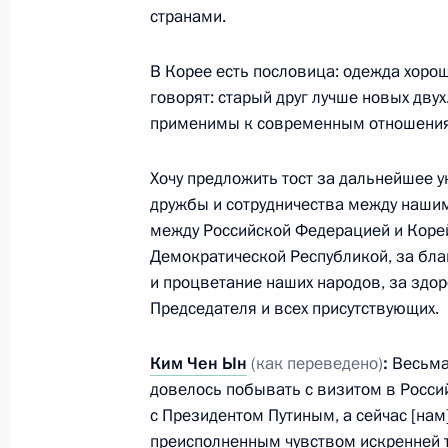
24 сентября 2023 года, 00:00
странами.
В Корее есть пословица: одежда хороша
говорят: старый друг лучше новых дву
22 сентября 2023 года, пятница
применимы к современным отношения
Совещание с постоянными членами
Хочу предложить тост за дальнейшее 
22 сентября 2023 года, 13:05
Москва, Крем
дружбы и сотрудничества между наши
между Российской Федерацией и Коре
Демократической Республикой, за бла
21 сентября 2023 года, четверг
и процветание наших народов, за здо
Председателя и всех присутствующих.
Расширенное заседание Президиум
21 сентября 2023 года, 21:45
Великий Новг
Ким Чен Ын
(как переведено)
:
Весьма 
довелось побывать с визитом в Росси
с Президентом Путиным, а сейчас [на
Встреча с губернатором Новгородс
преисполненным чувством искренней 