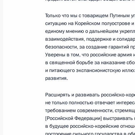
20 сентября 2023 года, 15:20
Санкт-Петербу
Только что мы с товарищем Путиным у
ситуацию на Корейском полуострове и
единому мнению о дальнейшем укрепле
19 сентября 2023 года, вторник
взаимодействия, поддержке и солидар
безопасности, за создание гарантий пр
Встреча с главой Удмуртии Алекса
Уверены в том, что российские армия
19 сентября 2023 года, 23:00
Ижевск
в священной борьбе за наказание сб
и питающего экспансионистскую иллюз
развития.
Заседание Военно-промышленной 
Расширять и развивать российско-кор
19 сентября 2023 года, 19:30
Ижевск
не только полностью отвечает интерес
требованием современности, стремяще
[Российской Федерации] выстраивать 
18 сентября 2023 года, понедельн
в будущее российско-корейские отноше
построение сильного государства в об