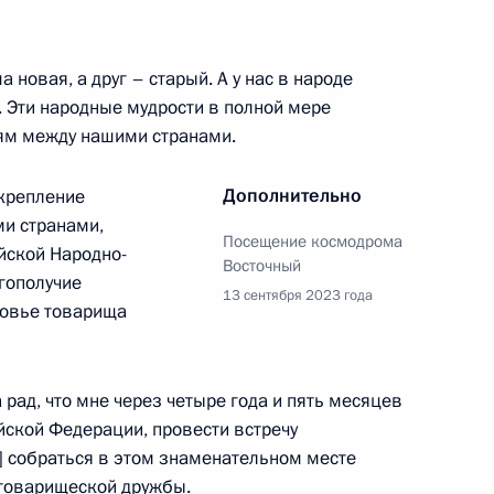
 новая, а друг – старый. А у нас в народе
х. Эти народные мудрости в полной мере
м между нашими странами.
 Совета Безопасности
2
Дополнительно
укрепление
ль
ми странами,
Посещение космодрома
йской Народно-
Восточный
гополучие
13 сентября 2023 года
ровье товарища
а Государственного Совета
:
12
ород
рад, что мне через четыре года и пять месяцев
йской Федерации, провести встречу
м] собраться в этом знаменательном месте
кой области Андреем
товарищеской дружбы.
2