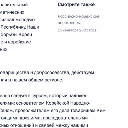
Смотрите также
значительный
дного хозяйства и госслужбы
3
оматических
Российско-корейские
ризнал молодую
переговоры
Республику. Наши
ль
13 сентября 2023 года
 борьбы Кореи
ие и корейские
ских
ик
м Игорем Красновым
5
товарищества и добрососедства, действуем
ль
ания в нашем общем регионе.
енно следуете курсом, который заложен
ье
елями: основателем Корейской Народно-
Сеном, продолжателем его дела товарищем Ким
-летию образования
1
4м
стоящими друзьями, последовательными
сии Российской Федерации
сных отношений и связей между нашими