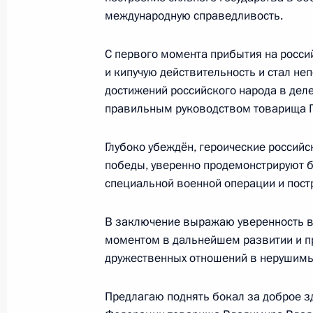
Совещание по проекту федерально
международную справедливость.
2026 годы
18 сентября 2023 года, 16:00
Москва, Крем
С первого момента прибытия на росси
и кипучую действительность и стал н
достижений российского народа в дел
правильным руководством товарища П
Инаугурация мэра Москвы
18 сентября 2023 года, 12:20
Москва
Глубоко убеждён, героические российс
победы, уверенно продемонстрируют б
специальной военной операции и постр
15 сентября 2023 года, пятница
В заключение выражаю уверенность в
Владимир Путин и Александр Лукаш
моментом в дальнейшем развитии и п
СМИ
дружественных отношений в нерушимые
15 сентября 2023 года, 12:25
Сочи
Предлагаю поднять бокал за доброе 