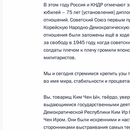
В этом году Россия и КНДР отмечают 
Встреча с ректором Академии наро
юбилей – 75 лет [установления] дипл
Алексеем Комиссаровым
отношений. Советский Союз первым п
Корейскую Народно-Демократическую 
26 сентября 2023 года, 13:40
Москва, Крем
отношения были заложены ещё в ходе
за свободу в 1945 году, когда советск
солдаты плечом к плечу громили япон
25 сентября 2023 года, понедельн
милитаристов.
Встреча с Генеральным прокуроро
Мы и сегодня стремимся крепить узы 
25 сентября 2023 года, 13:15
Москва, Крем
во имя мира, стабильности и процвет
Вы, товарищ Ким Чен Ын, твёрдо, увер
24 сентября 2023 года, воскресен
выдающимися государственными деят
Демократической Республики Ким Ир 
Видеообращение, посвящённое 30
Чен Иром. Они были искренними и на
Центральной избирательной комис
сторонниками выстраивания самых те