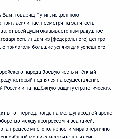
ь Вам, товарищ Путин, искреннюю
ород
о пригласили нас, несмотря на занятость
тва, от всей души оказываете нам радушное
годарность лицам из [федерального] центра
а высоких технологий
6
12м
рые прилагали большие усилия для успешного
ород
орейского народа боевую честь и тёплый
ароду, который поднялся на осуществление
й России и на надёжную защиту стратегических
о совета Мариинского театра
10
13м
рг
т в тот период, когда на международной арене
борство между прогрессом и реакцией,
, а процесс многополярности мира энергично
партии Китая Ван И
 сплочённой мощи самостоятельных сил.
6