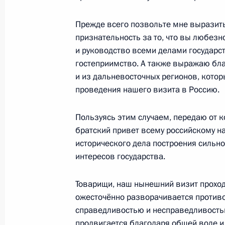
Никитиным
Прежде всего позвольте мне выразит
21 сентября 2023 года, 19:05
Великий Новг
признательность за то, что вы любезн
и руководство всеми делами государс
гостеприимство. А также выражаю бла
Встреча с победителями Чемпионат
и из дальневосточных регионов, кото
проведения нашего визита в Россию.
21 сентября 2023 года, 18:50
Великий Новг
Пользуясь этим случаем, передаю от к
братский привет всему российскому н
20 сентября 2023 года, среда
исторического дела построения сильно
интересов государства.
Встреча с членами попечительског
20 сентября 2023 года, 17:40
Санкт-Петербу
Товарищи, наш нынешний визит проходи
ожесточённо разворачивается противо
справедливостью и несправедливостью
Беседа с членом политбюро ЦК Ком
продвигается благодаря общей воле и