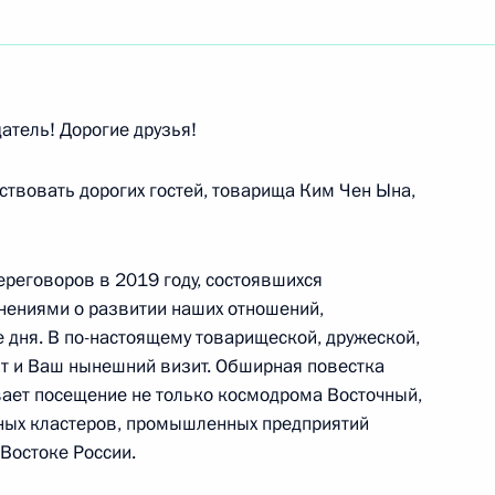
ть следующие материалы
тель! Дорогие друзья!
 Кадыровым
5
ствовать дорогих гостей, товарища Ким Чен Ына,
ль
ереговоров в 2019 году, состоявшихся
нениями о развитии наших отношений,
 дня. В по-настоящему товарищеской, дружеской,
ва
5
48м
т и Ваш нынешний визит. Обширная повестка
ль
вает посещение не только космодрома Восточный,
чных кластеров, промышленных предприятий
Востоке России.