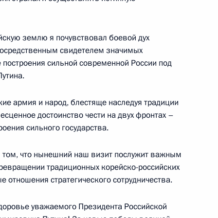
го бюджета на 2024–
3
5м
ль
йскую землю я почувствовал боевой дух
епосредственным свидетелем значимых
е построения сильной современной России под
утина.
10
5м
кие армия и народ, блестяще наследуя традиции
есценное достоинство чести на двух фронтах –
оения сильного государства.
 том, что нынешний наш визит послужит важным
енко ответили на вопросы
2
8м
ревращении традиционных корейско-российских
 отношения стратегического сотрудничества.
здоровье уважаемого Президента Российской