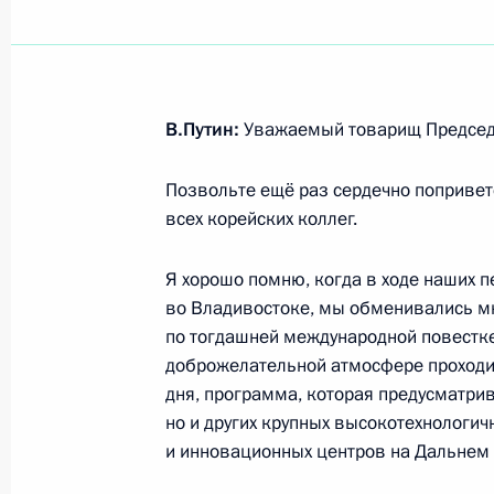
Показа
В.Путин:
Уважаемый товарищ Председа
Встреча с главой Чечни Рамзаном
Позвольте ещё раз сердечно попривет
28 сентября 2023 года, 13:15
Москва, Крем
всех корейских коллег.
Я хорошо помню, когда в ходе наших п
27 сентября 2023 года, среда
во Владивостоке, мы обменивались м
по тогдашней международной повестке
Совещание с членами Правительст
доброжелательной атмосфере проходи
27 сентября 2023 года, 16:10
Москва, Крем
дня, программа, которая предусматри
но и других крупных высокотехнологи
и инновационных центров на Дальнем 
26 сентября 2023 года, вторник