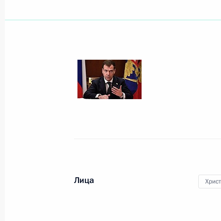
Показа
29 марта 2010 года, понедельник
Дмитрий Медведев почтил память 
метро
29 марта 2010 года, 21:00
Москва
Совещание в связи с терактами в 
Лица
Хрис
29 марта 2010 года, 13:00
Москва, Кремль