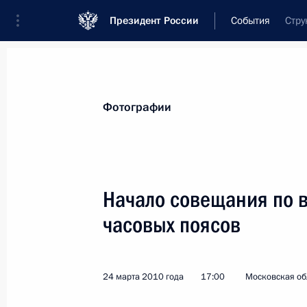
Президент России
События
Стру
Президент
Администрация
Государст
Новости
Стенограммы
Поездки
Те
Фотографии
Рубрикация материалов
Все материалы
Начало совещания по 
Послания Федеральному Собранию
часовых поясов
Заявления по важнейшим вопросам
Совещания, заседания, рабочие встречи
24 марта 2010 года
17:00
Московская обл
Речи и обращения