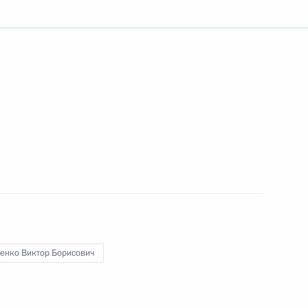
ть следующие материалы
жертв взрывов в московском
4
2м
метро
3
17м
тенко Виктор Борисович