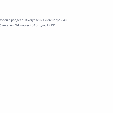
агестана Магомедсаламом
1
ован в разделе:
Выступления и стенограммы
бликации:
24 марта 2010 года, 17:00
редседателя Правительства
1
ии Совета по развитию
1
14м
рта высших достижений,