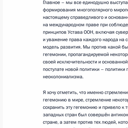
Главное – мы все единодушно выступа
29 августа 2023 года, 13:35
Москва, Кремль
формирования многополярного миропо
настоящему справедливого и основан
на международном праве при соблюд
принципов Устава ООН, включая суве
28 августа 2023 года, понедельник
и уважение права каждого народа на 
Встреча с врио губернатора Омско
модель развития. Мы против какой бы
гегемонии, пропагандируемой некото
28 августа 2023 года, 13:15
Москва, Кремль
своей исключительности и основанной
постулате новой политики – политик
неоколониализма.
25 августа 2023 года, пятница
Я хочу отметить, что именно стремлен
Совещание с постоянными членами
гегемонию в мире, стремление некото
25 августа 2023 года, 13:20
Москва, Кремль
сохранить эту гегемонию и привело к 
западных стран был совершён антикон
стране, а затем против тех людей, ко