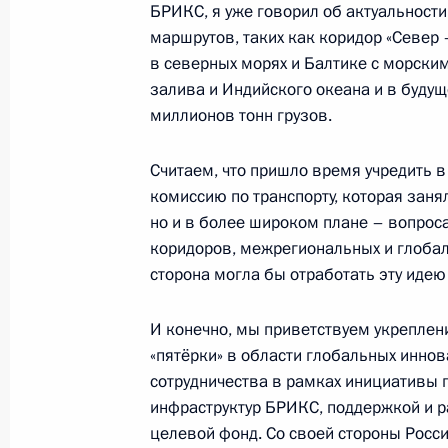
Балицким
БРИКС, я уже говорил об актуальност
маршрутов, таких как коридор «Север 
23 августа 2023 года, 01:50
Москва, Кремль
в северных морях и Балтике с морски
залива и Индийского океана и в буду
миллионов тонн грузов.
Встреча с врио главы ЛНР Леонид
23 августа 2023 года, 01:00
Москва, Кремль
Считаем, что пришло время учредить 
комиссию по транспорту, которая заня
но и в более широком плане – вопрос
коридоров, межрегиональных и глобал
22 августа 2023 года, вторник
сторона могла бы отработать эту идею
Видеообращение к участникам Де
И конечно, мы приветствуем укрепле
22 августа 2023 года, 19:10
«пятёрки» в области глобальных инно
сотрудничества в рамках инициативы 
инфраструктур БРИКС, поддержкой и р
Заседание Совета по стратегическ
целевой фонд. Со своей стороны Росс