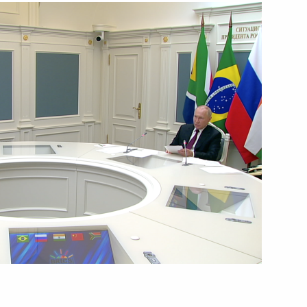
ть следующие материалы
ийско-турецких переговоров
12
29м
16
м»
:
42