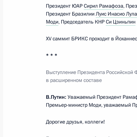
Президент ЮАР
Сирил Рамафоза
, Пре
1 сентября 2023 года, 17:50
Московская обл
Президент Бразилии
Луис Инасио Лула
Моди
, Председатель КНР
Си Цзиньпин
Церемония открытия новых общеоб
XV cаммит БРИКС проходит в Йоханнесб
в регионах России
1 сентября 2023 года, 15:35
Московская обл
* * *
Выступление Президента Российской 
в расширенном составе
Церемония по случаю начала строи
школ с обучением на русском язык
В.Путин:
Уважаемый Президент Рамаф
1 сентября 2023 года, 14:20
Московская обл
Премьер-министр Моди, уважаемый Пр
Дорогие друзья, коллеги!
31 августа 2023 года, четверг