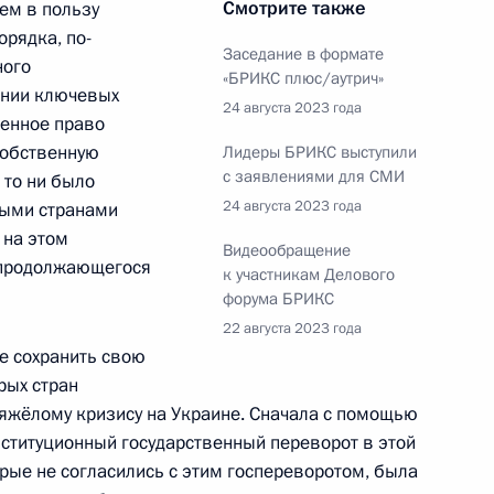
Смотрите также
ем в пользу
рядка, по-
Заседание в формате
ного
«БРИКС плюс/аутрич»
ении ключевых
24 августа 2023 года
ренное право
собственную
Лидеры БРИКС выступили
й области Виталием Хоценко
5
с заявлениями для СМИ
 то ни было
24 августа 2023 года
рыми странами
 на этом
Видеообращение
и продолжающегося
к участникам Делового
форума БРИКС
22 августа 2023 года
ие сохранить свою
 Совета Безопасности
1
рых стран
тяжёлому кризису на Украине. Сначала с помощью
ституционный государственный переворот в этой
торые не согласились с этим госпереворотом, была