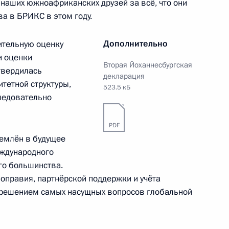
 наших южноафриканских друзей за всё, что они
-экономического развития
:
11
ва в БРИКС в этом году.
Дополнительно
ительную оценку
и оценки
Вторая Йоханнесбургская
твердилась
декларация
итетной структуры,
523.5 кБ
ледовательно
рации развития «ВЭБ.РФ»
3
PDF
ремлён в будущее
еждународного
го большинства.
оправия, партнёрской поддержки и учёта
я решением самых насущных вопросов глобальной
 службы судебных приставов
1