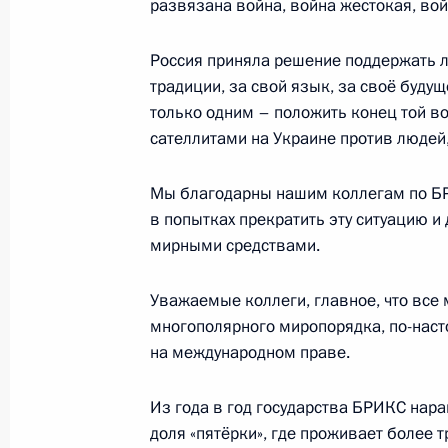
24 августа 2023 года, четверг
развязана война, война жестокая, вой
Встреча с врио губернатора Херсо
Россия приняла решение поддержать лю
Сальдо
традиции, за свой язык, за своё буду
24 августа 2023 года, 20:20
Москва, Кремль
только одним – положить конец той во
сателлитами на Украине против людей
Мы благодарны нашим коллегам по БР
Встреча с врио главы ДНР Денисо
в попытках прекратить эту ситуацию и
24 августа 2023 года, 18:55
Москва, Кремль
мирными средствами.
Уважаемые коллеги, главное, что все
Заседание в формате «БРИКС плюс
многополярного миропорядка, по-нас
на международном праве.
24 августа 2023 года, 12:40
Из года в год государства БРИКС нар
доля «пятёрки», где проживает более 