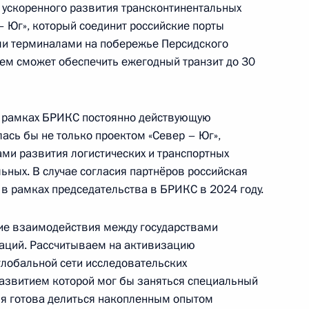
и ускоренного развития трансконтинентальных
– Юг», который соединит российские порты
ми терминалами на побережье Персидского
щем сможет обеспечить ежегодный транзит до 30
ом Пасечником
3
в рамках БРИКС постоянно действующую
лась бы не только проектом «Север – Юг»,
ами развития логистических и транспортных
ьных. В случае согласия партнёров российская
 в рамках председательства в БРИКС в 2024 году.
лового форума БРИКС
1
15м
ние взаимодействия между государствами
ваций. Рассчитываем на активизацию
глобальной сети исследовательских
азвитием которой мог бы заняться специальный
ому развитию
:
3
ия готова делиться накопленным опытом