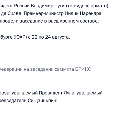
зидент России Владимир Путин (в видеоформате),
асть, Солнечногорск
 да Силва
, Премьер-министр Индии
Нарендра
провели заседание в расширенном составе.
разовательных учреждений
6
55м
урге (ЮАР) с 22 по 24 августа.
асть, Солнечногорск
Федерации на заседании саммита БРИКС
тельства в Киргизии трёх
5
15м
е
оза, уважаемый Президент Лула, уважаемый
асть, Солнечногорск
едседатель Си Цзиньпин!