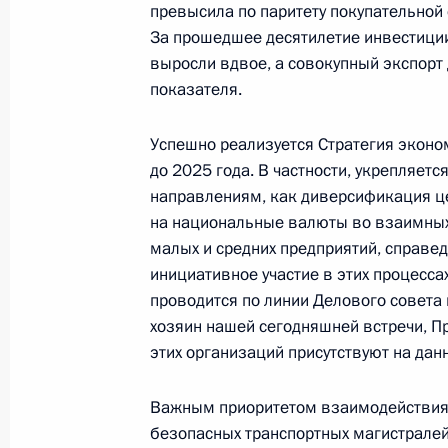
Лидеры БРИКС выступили с заявле
превысила по паритету покупательной
За прошедшее десятилетие инвестици
24 августа 2023 года, 11:15
выросли вдвое, а совокупный экспорт
показателя.
23 августа 2023 года, среда
Успешно реализуется Стратегия эконо
до 2025 года. В частности, укрепляетс
Празднование 80-летия победы в К
направлениям, как диверсификация це
23 августа 2023 года, 21:00
Курская област
на национальные валюты во взаимных
малых и средних предприятий, справед
инициативное участие в этих процесса
Заседание лидеров БРИКС в расши
проводится по линии Делового совета
хозяин нашей сегодняшней встречи, П
23 августа 2023 года, 13:35
этих организаций присутствуют на дан
Важным приоритетом взаимодействия 
Встреча с врио губернатора Запор
безопасных транспортных магистралей