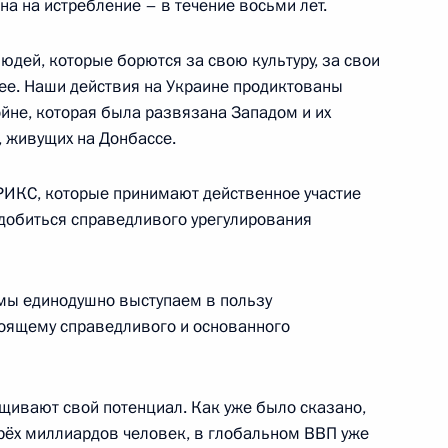
на на истребление – в течение восьми лет.
нской области Владимиром
4
дей, которые борются за свою культуру, за свои
щее. Наши действия на Украине продиктованы
йне, которая была развязана Западом и их
, живущих на Донбассе.
ИКС, которые принимают действенное участие
м Пушилиным
4
 добиться справедливого урегулирования
 мы единодушно выступаем в пользу
/аутрич»
тоящему справедливого и основанного
5
12м
ащивают свой потенциал. Как уже было сказано,
трёх миллиардов человек, в глобальном ВВП уже