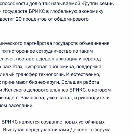
ниями для СМИ
8
3м
 способности долю так называемой «Группы семи».
и государств БРИКС в глобальную экономику
 достиг 20 процентов от общемирового
мического партнёрства государств объединения
я пятистороннее сотрудничество по таким
урской битве
12
12м
почек поставок, дедолларизация и переход
ь, посёлок Поныри
 расчётах, цифровая экономика, поддержка
ливый трансфер технологий. И естественно,
х принимают бизнес-круги. Большая работа
ренном составе
 и Женского делового альянса БРИКС, о котором
4
12м
резидент Рамафоза, уже сказал, и руководители
ном заседании.
БРИКС является создание новых устойчивых,
ожской области Евгением
4
. Выступая перед участниками Делового форума