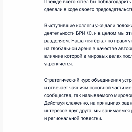
Прежде всего хотел бы поблагодарить
Совещание по вопросам социально
сделали в ходе своего председательст
Красноярского края
31 августа 2023 года, 17:45
Москва, Кремль
Выступившие коллеги уже дали полож
деятельности БРИКС, и в целом мы эт
разделяем. Наша «пятёрка» по праву у
на глобальной арене в качестве автор
30 августа 2023 года, среда
влияние которой в мировых делах пос
Встреча с председателем госкорпо
укрепляется.
Игорем Шуваловым
Стратегический курс объединения уст
30 августа 2023 года, 13:40
Москва, Кремль
и отвечает чаяниям основной части м
сообщества, так называемого мирово
Действуя слаженно, на принципах равн
29 августа 2023 года, вторник
интересов друг друга, мы занимаемс
и региональной повестки.
Встреча с директором Федеральной
Дмитрием Аристовым