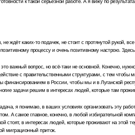
готовности к такой серьёзной работе. А я вижу по результа
м, не ждёт каких-то подачек, не стоит с протянутой рукой, вс
 позитивному процессу и очень позитивному настрою. Здесь
это важный вопрос, но всё-таки не основной. Конечно, нужн
одействие с правительственными структурами, с тем чтобы
ы финансированием в России, чтобы мы и в Луганской респу
многие задачи решим в интересах людей, которые там прожи
адача, я понимаю, в ваших условиях организовать эту работ
этом. А самое главное, конечно, в любой избирательной ком
ой стоят, в интересах людей, которые проживают на этой те
вой миграционный приток.