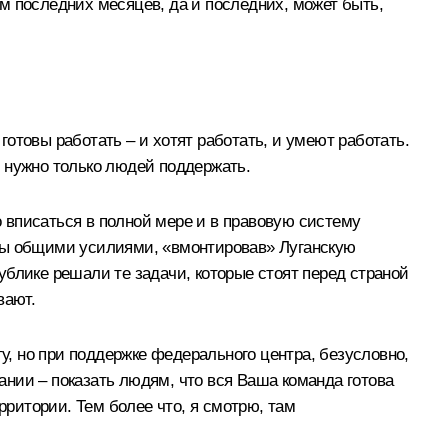
там последних месяцев, да и последних, может быть,
е готовы работать – и хотят работать, и умеют работать.
 нужно только людей поддержать.
о вписаться в полной мере и в правовую систему
 мы общими усилиями, «вмонтировав» Луганскую
блике решали те задачи, которые стоят перед страной
вают.
у, но при поддержке федерального центра, безусловно,
пании – показать людям, что вся Ваша команда готова
рритории. Тем более что, я смотрю, там