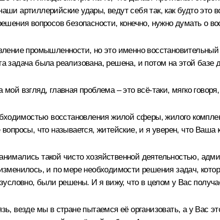
наши артиллерийские удары, ведут себя так, как будто это 
е решения вопросов безопасности, конечно, нужно думать о 
новление промышленности, но это именно восстановительный 
та задача была реализована, решена, и потом на этой базе 
а мой взгляд, главная проблема – это всё-таки, мягко говор
обходимостью восстановления жилой сферы, жилого компле
е вопросы, что называется, житейские, и я уверен, что Ваша
 занимались такой чисто хозяйственной деятельностью, адм
е изменилось, и по мере необходимости решения задач, кото
езусловно, были решены. И я вижу, что в целом у Вас получа
язь, везде мы в стране пытаемся её организовать, а у Вас э