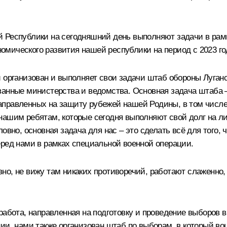
й Республики на сегодняшний день выполняют задачи в рам
мического развития нашей республики на период с 2023 год
и организован и выполняет свои задачи штаб обороны Луган
анные министерства и ведомства. Основная задача штаба –
правленных на защиту рубежей нашей Родины, в том числе 
нашим ребятам, которые сегодня выполняют свой долг на л
ловно, основная задача для нас – это сделать всё для тог
еред нами в рамках специальной военной операции.
но, не вижу там никаких противоречий, работают слаженно
работа, направленная на подготовку и проведение выборов 
нии, нами также организован штаб по выборам, в который в