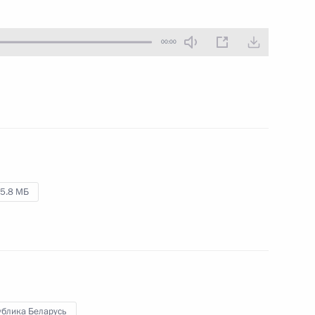
4 июля 2023 года
Аудио, 37 мин.
00:00
Глава государства в режиме
видеоконференции провёл
совещание с членами
Правительства.
Форум АСИ «Сильные идеи
5.8 МБ
для нового времени»
29 июня 2023 года
Аудио, 1 ч.
Владимир Путин принял участие
в пленарном заседании третьего
ублика Беларусь