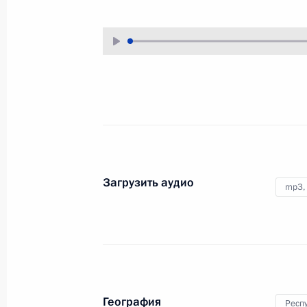
13 июля 2023 года
Аудио, 1 ч.
Президент принял участие
в пленарном заседании Форума
будущих технологий «Вычисления
и связь. Квантовый мир».
Заседание Совета глав
Загрузить аудио
государств – членов ШОС
mp3,
4 июля 2023 года
Аудио, 12 мин.
Глава Российского государства
в режиме видеоконференции
География
Респ