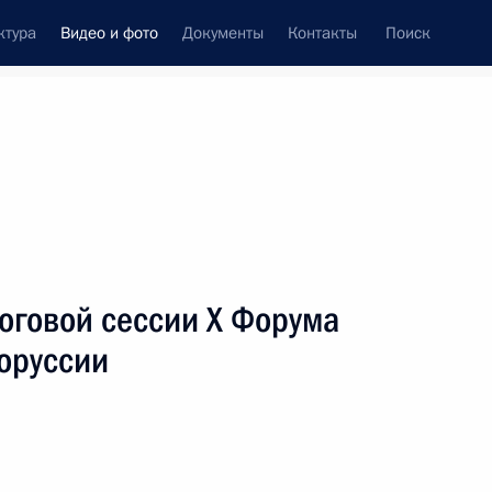
ктура
Видео и фото
Документы
Контакты
Поиск
си
ия, встречи
Встречи со СМИ
июль, 2023
ть следующие материалы
оговой сессии X Форума
оруссии
Совещание с членами
Правительства