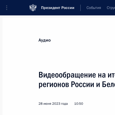
Президент России
События
Стру
Видеозаписи
Фотографии
Аудиозапи
Все материалы
Выступления
Совещан
Аудио
Показа
Видеообращение на ит
регионов России и Бел
Пленарное заседание
Форума будущих технологий
28 июня 2023 года
10:50