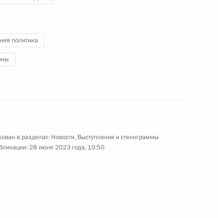
ежегодного форума Агентства
стратегических инициатив
«Сильные идеи для нового
времени».
няя политика
оны
Видеообращение
на итоговой сессии X
Форума регионов России
и Белоруссии
ован в разделах:
Новости
,
Выступления и стенограммы
бликации:
28 июня 2023 года, 10:50
28 июня 2023 года
Аудио, 7 мин.