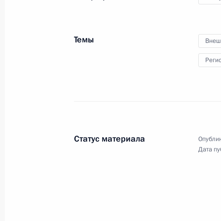
принял участие в заседании
Совета глав государств – членов
Шанхайской организации
сотрудничества.
Темы
Внеш
Реги
Посещение цитадели Нарын-
Кала и дербентской Джума-
мечети
Статус материала
Опублик
Дата пу
28 июня 2023 года
Аудио, 2 мин.
В рамках рабочей поездки
в Дагестан Владимир Путин
посетил архитектурно-
археологический комплекс
«Цитадель Нарын-Кала»