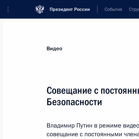
Президент России
События
Стру
Видеозаписи
Фотографии
Аудиозапи
Все материалы
Выступления
Совещан
Видео
Показа
Совещание с постоянн
Безопасности
Совещание по ситуации
в районе Крымского моста
Владимир Путин в режиме виде
совещание с постоянными члена