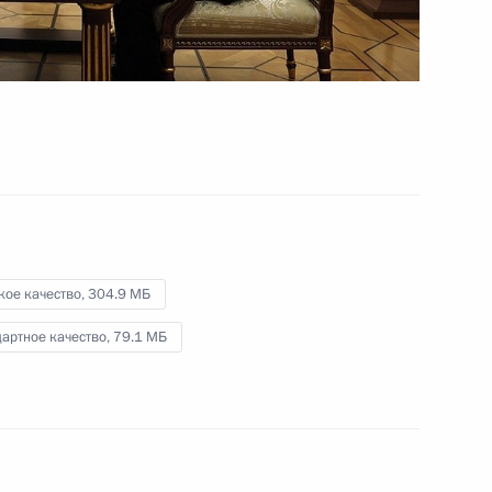
29 июня 2023 года
Видео, 1 ч.
кое качество,
304.9 МБ
артное качество,
79.1 МБ
Совещание с членами