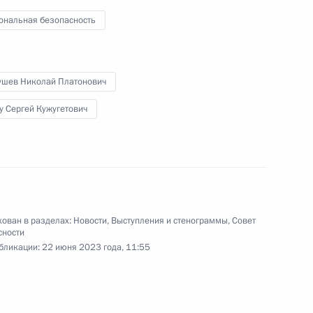
Правительства
ональная безопасность
21 июня 2023 года
Видео, 22 мин.
ушев Николай Платонович
у Сергей Кужугетович
ован в разделах:
Новости
,
Выступления и стенограммы
,
Совет
сности
бликации:
22 июня 2023 года, 11:55