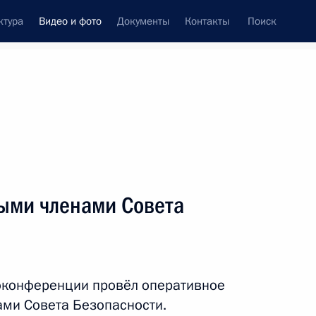
ктура
Видео и фото
Документы
Контакты
Поиск
си
ия, встречи
Встречи со СМИ
июль, 2023
ть следующие материалы
ыми членами Совета
Владимир Путин встретился
с Раисат Акиповой
оконференции провёл оперативное
ми Совета Безопасности.