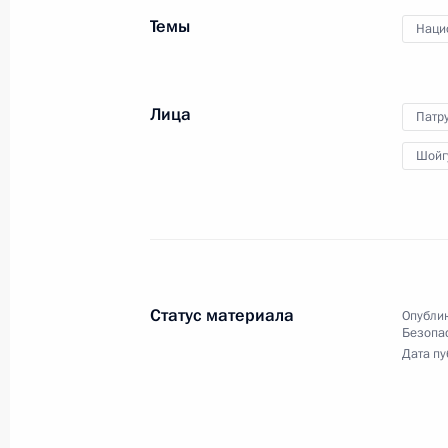
членами Совета
Темы
Наци
Безопасности
22 июня 2023 года
Видео, 15 мин.
Лица
Патр
Шойг
Статус материала
Опублик
Безопа
Дата пу