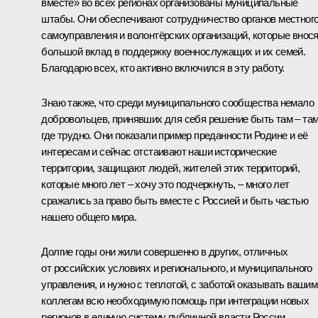
вместе» во всех регионах организованы муниципальные
штабы. Они обеспечивают сотрудничество органов местног
самоуправления и волонтёрских организаций, которые внос
большой вклад в поддержку военнослужащих и их семей
.
Благодарю всех, кто активно включился в эту работу.
Знаю также, что среди муниципального сообщества немало
добровольцев, принявших для себя решение быть там – там
где трудно. Они показали пример преданности Родине и её
интересам и сейчас отстаивают наши исторические
территории, защищают людей, жителей этих территорий,
которые много лет – хочу это подчеркнуть, – много лет
сражались за право быть вместе с Россией и быть частью
нашего общего мира.
Долгие годы они жили совершенно в других, отличных
от российских условиях и регионального, и муниципального
управления, и нужно с теплотой, с заботой оказывать вашим
коллегам всю необходимую помощь при интеграции новых
регионов в единую систему публичной власти России.