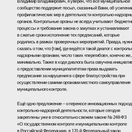
Владимир Владимирович, я уверен, что всё муниципальное
сообщество поддержит посыл, сказанный Вами, об усилени
профилактических мер в деятельности контрольно-надзорн
органов. Контрольные органы не всегда учитывают бюджет
процессы и требования закона о закупках и устанавливают
в сжатые сроки исполнение тех предписаний, которые
родились в рамках проверочных мероприятий. Правда, нужн
сказать о том, что [там], где ведётся такой диалог с контроль
надзорными органами, число таких «перегибов», конечно же,
минимально. Также в ходе диалога была озвучена инициати
о предоставлении муниципалитетам права выдавать
предписания за нарушения в сфере благоустройства при
осуществлении самими органами местного самоуправления
муниципального контроля.
Ещё одно предложение ‒ о переносе инновационных подход
контрольно-надзорной деятельности, которые сегодня
закреплены уже в относительно свежем законе № 248-ФЗ
«О государственном контроле и муниципальном контроле
в Российской Федерации», в 131-й Федеральный закон