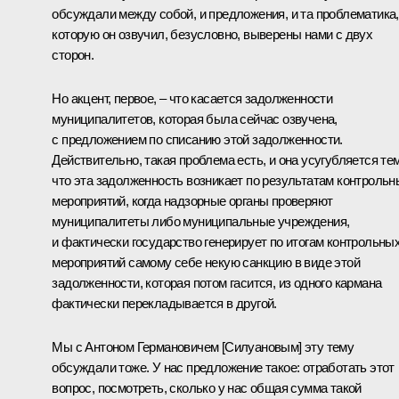
обсуждали между собой, и предложения, и та проблематика,
которую он озвучил, безусловно, выверены нами с двух
сторон.
Но акцент, первое, – что касается задолженности
муниципалитетов, которая была сейчас озвучена,
с предложением по списанию этой задолженности.
Действительно, такая проблема есть, и она усугубляется тем
что эта задолженность возникает по результатам контрольн
мероприятий, когда надзорные органы проверяют
муниципалитеты либо муниципальные учреждения,
и фактически государство генерирует по итогам контрольны
мероприятий самому себе некую санкцию в виде этой
задолженности, которая потом гасится, из одного кармана
фактически перекладывается в другой.
Мы с Антоном Германовичем [Силуановым] эту тему
обсуждали тоже. У нас предложение такое: отработать этот
вопрос, посмотреть, сколько у нас общая сумма такой