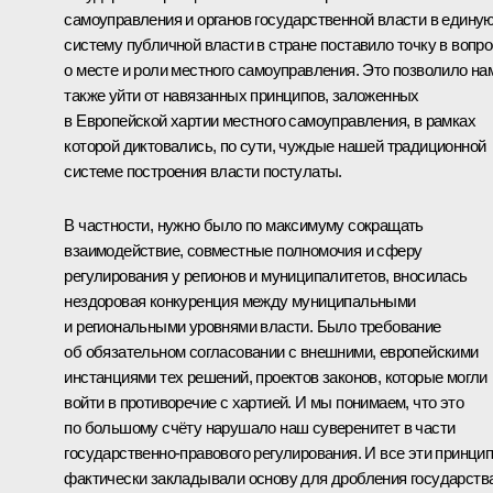
самоуправления и органов государственной власти в едину
систему публичной власти в стране поставило точку в вопр
о месте и роли местного самоуправления. Это позволило на
также уйти от навязанных принципов, заложенных
в Европейской хартии местного самоуправления, в рамках
которой диктовались, по сути, чуждые нашей традиционной
системе построения власти постулаты.
В частности, нужно было по максимуму сокращать
взаимодействие, совместные полномочия и сферу
регулирования у регионов и муниципалитетов, вносилась
нездоровая конкуренция между муниципальными
и региональными уровнями власти. Было требование
об обязательном согласовании с внешними, европейскими
инстанциями тех решений, проектов законов, которые могли
войти в противоречие с хартией. И мы понимаем, что это
по большому счёту нарушало наш суверенитет в части
государственно-правового регулирования. И все эти принци
фактически закладывали основу для дробления государств