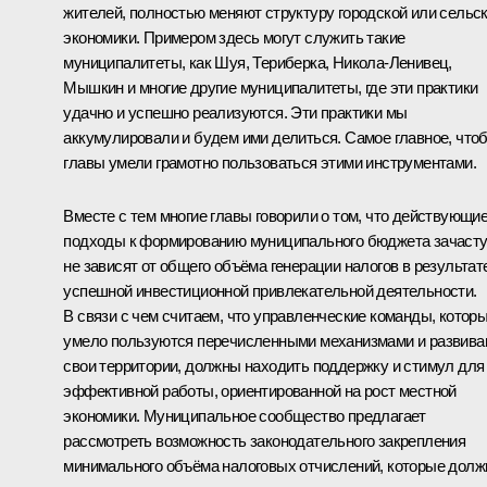
жителей, полностью меняют структуру городской или сельс
экономики. Примером здесь могут служить такие
муниципалитеты, как Шуя, Териберка, Никола-Ленивец,
Мышкин и многие другие муниципалитеты, где эти практики
удачно и успешно реализуются. Эти практики мы
аккумулировали и будем ими делиться. Самое главное, что
главы умели грамотно пользоваться этими инструментами.
Вместе с тем многие главы говорили о том, что действующи
подходы к формированию муниципального бюджета зачаст
не зависят от общего объёма генерации налогов в результат
успешной инвестиционной привлекательной деятельности.
В связи с чем считаем, что управленческие команды, котор
умело пользуются перечисленными механизмами и развива
свои территории, должны находить поддержку и стимул для
эффективной работы, ориентированной на рост местной
экономики. Муниципальное сообщество предлагает
рассмотреть возможность законодательного закрепления
минимального объёма налоговых отчислений, которые дол