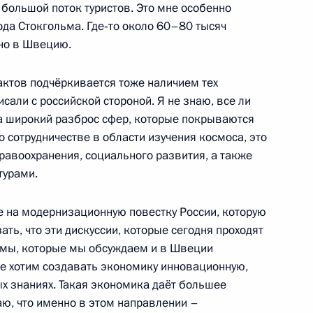
большой поток туристов. Это мне особенно
ода Стокгольма. Где‑то около 60–80 тысяч
но в Швецию.
актов подчёркивается тоже наличием тех
сали с российской стороной. Я не знаю, все ли
а широкий разброс сфер, которые покрываются
встречу с директором
1
о сотрудничестве в области изучения космоса, это
и Александром Бортниковым
дравоохранения, социального развития, а также
турами.
на модернизационную повестку России, которую
ть, что эти дискуссии, которые сегодня проходят
с учителями средней школы
9
емы, которые мы обсуждаем и в Швеции
же хотим создавать экономику инновационную,
х знаниях. Такая экономика даёт большее
аю, что именно в этом направлении –