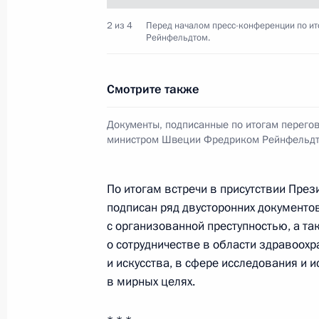
2 из 4
Перед началом пресс-конференции по и
Рейнфельдтом.
Рабочая встреча с директором По
Владимиром Проничевым
Смотрите также
16 марта 2010 года, 16:00
Московская облас
Документы, подписанные по итогам перего
министром Швеции Фредриком Рейнфельд
Президент проверил исполнение св
По итогам встречи в присутствии Пре
16 марта 2010 года, 15:00
Москва
подписан ряд двусторонних документов
с организованной преступностью, а 
о сотрудничестве в области здравоохр
15 марта 2010 года, понедельник
и искусства, в сфере исследования и 
в мирных целях.
Беседа с чемпионами и призёрами 
2010 года в Ванкувере