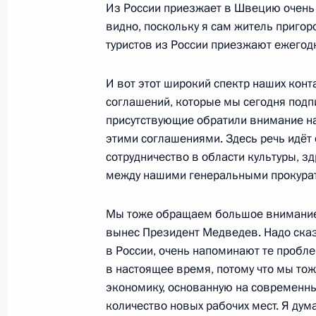
Из России приезжает в Швецию очень 
Швеции Фредриком Рейнфельдтом
видно, поскольку я сам житель пригор
9 марта 2010 года, 15:30
Москва, Кремль
туристов из России приезжают ежегод
И вот этот широкий спектр наших конт
соглашений, которые мы сегодня подпи
6 марта 2010 года, суббота
присутствующие обратили внимание н
Дмитрий Медведев провёл рабочую 
этими соглашениями. Здесь речь идёт 
Федеральной службы безопасност
сотрудничество в области культуры, з
между нашими генеральными прокура
6 марта 2010 года, 15:30
Сочи
Мы тоже обращаем большое внимание 
вынес Президент Медведев. Надо сказа
Стенографический отчёт о беседе 
в России, очень напоминают те пробл
города Сочи
в настоящее время, потому что мы то
экономику, основанную на современны
6 марта 2010 года, 14:00
Сочи
количество новых рабочих мест. Я дум