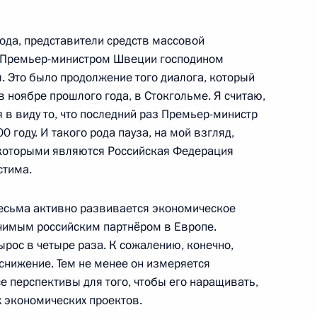
да, представители средств массовой
с Премьер-министром Швеции господином
 Это было продолжение того диалога, который
я государственных наград
1
11м
в ноябре прошлого года, в Стокгольме. Я считаю,
Олимпийских игр 2010 года
я в виду то, что последний раз Премьер-министр
 году. И такого рода пауза, на мой взгляд,
которыми являются Российская Федерация
стима.
 назначения на командные
 весьма активно развивается экономическое
2
 воинских (специальных)
чимым российским партнёром в Европе.
ырос в четыре раза. К сожалению, конечно,
снижение. Тем не менее он измеряется
се перспективы для того, чтобы его наращивать,
х экономических проектов.