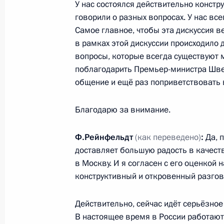
У нас состоялся действительно констр
10 марта 2010 года, 18:00
Московская облас
говорили о разных вопросах. У нас все
Самое главное, чтобы эта дискуссия 
в рамках этой дискуссии происходило 
вопросы, которые всегда существуют м
Совещание по созданию национал
поблагодарить Премьер-министра Шве
10 марта 2010 года, 14:00
Московская облас
общение и ещё раз поприветствовать
Благодарю за внимание.
9 марта 2010 года, вторник
Ф.Рейнфельдт
(как переведено)
:
Да, 
Дмитрий Медведев провёл совещан
доставляет большую радость в качест
в России современного центра исс
в Москву. И я согласен с его оценкой 
конструктивный и откровенный разгов
9 марта 2010 года, 18:00
Москва, Кремль
Действительно, сейчас идёт серьёзное
В настоящее время в России работают
Дмитрий Медведев провёл перегов