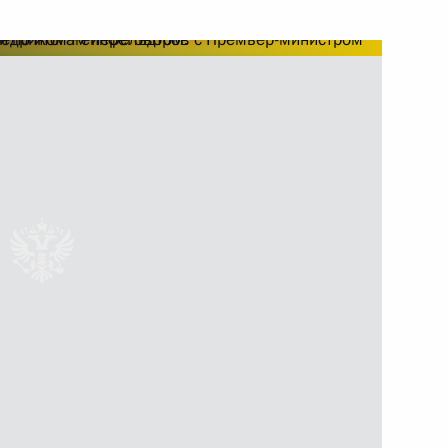
ть следующие материалы
о вопросам изменения
6
10м
мпании «Российские железные
1
ть, Горки