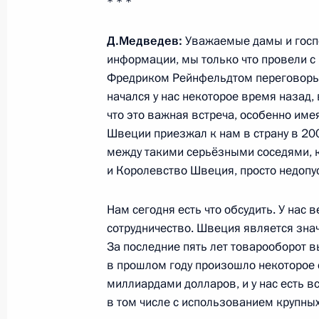
* * *
15 марта 2010 года, 18:00
Москва, Кремль
Д.Медведев:
Уважаемые дамы и госпо
информации, мы только что провели 
Фредриком Рейнфельдтом переговоры.
Выступление на церемонии вручени
начался у нас некоторое время назад, 
чемпионам и призёрам XXI зимних 
что это важная встреча, особенно име
в Ванкувере
Швеции приезжал к нам в страну в 2000
15 марта 2010 года, 15:00
Москва, Кремль
между такими серьёзными соседями, 
и Королевство Швеция, просто недопу
Встреча с офицерами по случаю их
Нам сегодня есть что обсудить. У нас
должности и присвоения им высших
сотрудничество. Швеция является зна
званий
За последние пять лет товарооборот в
в прошлом году произошло некоторое 
15 марта 2010 года, 14:30
Москва, Кремль
миллиардами долларов, и у нас есть в
в том числе с использованием крупны