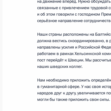
на движение вперёд. Нужно обсуждать 
11 марта 2010 года, 18:00
Москва, Кремль
связанные с привлечением трудовой с
и об этом говорили с господином Прем
серьёзное направление сотрудничеств
Встреча с Королём Иордании Абдал
11 марта 2010 года, 14:00
Москва, Кремль
Наши страны расположены на Балтийск
должна вестись скоординированно, в 
направлены усилия и Российской Феде
работаем в рамках Хельсинкской коми
10 марта 2010 года, среда
пост перейдёт к Швеции. Мы рассчиты
Рабочая встреча с губернатором И
наших шведских коллег.
Мезенцевым
Нам необходимо приложить определён
10 марта 2010 года, 19:00
Московская облас
в гуманитарной сфере. У нас своя ист
народов друг к другу, увеличивается п
могли бы также приложить свои силы.
Совещание по вопросу информацио
в России