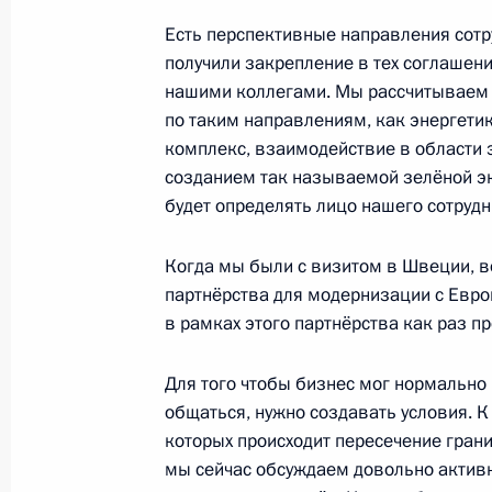
Дмитрий Медведев поздравил Жоре
Есть перспективные направления сотруд
получили закрепление в тех соглашен
15 марта 2010 года, 13:30
Москва, Кремль
нашими коллегами. Мы рассчитываем н
по таким направлениям, как энергет
комплекс, взаимодействие в области 
12 марта 2010 года, пятница
созданием так называемой зелёной э
будет определять лицо нашего сотрудн
Рабочая встреча с Заместителем П
Дмитрием Козаком
Когда мы были с визитом в Швеции, во
12 марта 2010 года, 15:30
Московская облас
партнёрства для модернизации с Евро
в рамках этого партнёрства как раз п
11 марта 2010 года, четверг
Для того чтобы бизнес мог нормально
общаться, нужно создавать условия. К
Рабочая встреча с губернатором Р
которых происходит пересечение гран
Ковалёвым
мы сейчас обсуждаем довольно активн