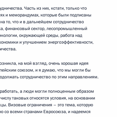
са Алфёрова с 80-летием
3
ничества. Часть из них, кстати, только что
иях и меморандумах, которые были подписаны
а то, что и в дальнейшем сотрудничество
ика, финансовый сектор, лесопромышленный
экологии, окружающей среды, работа над
кономики и улучшением энергоэффективности,
ичества.
редседателя Правительства
1
зникла, на мой взгляд, очень хорошая идея
ть, Горки
пейским союзом, и я думаю, что мы могли бы
родолжать сотрудничество по этим направлениям.
 работать, а люди могли полноценным образом
 числу таковых относятся условия, на основании
язанской области Олегом
1
ицы. Визовые ограничения – это тема, которую
о со всеми странами Евросоюза, и надеемся