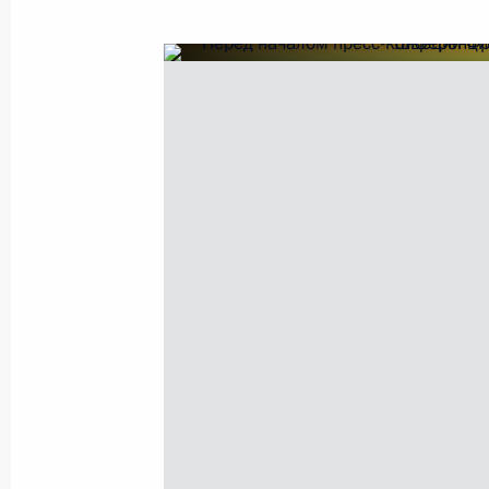
Показа
17 марта 2010 года, среда
Заседание Совета Безопасности п
климата
17 марта 2010 года, 13:30
Москва, Кремль
16 марта 2010 года, вторник
Рабочая встреча с президентом ко
дороги» Владимиром Якуниным
16 марта 2010 года, 18:00
Московская облас