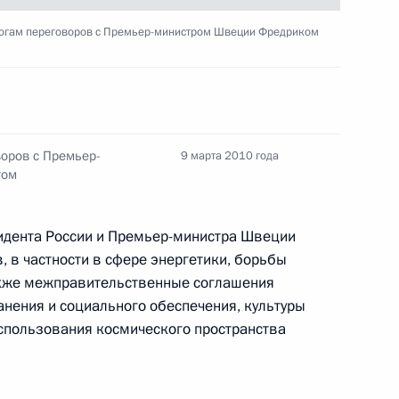
тогам переговоров с Премьер-министром Швеции Фредриком
граничной службы ФСБ России
1
ть, Горки
воров с Премьер-
9 марта 2010 года
том
оих поручений за 2009 год
5
11м
зидента России и Премьер-министра Швеции
, в частности в сфере энергетики, борьбы
также межправительственные соглашения
анения и социального обеспечения, культуры
использования космического пространства
XXI зимних Олимпийских игр
1
17м