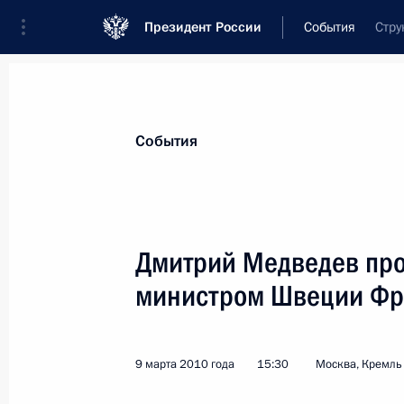
Президент России
События
Стру
Президент
Администрация
Государст
Новости
Стенограммы
Поездки
Те
События
Рубрикация материалов
Все материалы
Дмитрий Медведев про
Послания Федеральному Собранию
министром Швеции Фр
Заявления по важнейшим вопросам
Совещания, заседания, рабочие встречи
9 марта 2010 года
15:30
Москва, Кремль
Речи и обращения