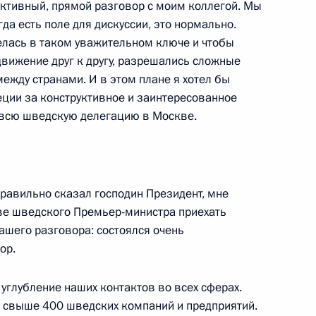
уктивный, прямой разговор с моим коллегой. Мы
ть, Горки
гда есть поле для дискуссии, это нормально.
велась в таком уважительном ключе и чтобы
движение друг к другу, разрешались сложные
ежду странами. И в этом плане я хотел бы
ьной платёжной системы
7
5м
ции за конструктивное и заинтересованное
ть, Горки
 всю шведскую делегацию в Москве.
правильно сказал господин Президент, мне
ие по вопросу создания
2
ве шведского Премьер-министра приехать
ледований
нашего разговора: состоялся очень
ор.
 углубление наших контактов во всех сферах.
 свыше 400 шведских компаний и предприятий.
оры с Премьер-министром
4