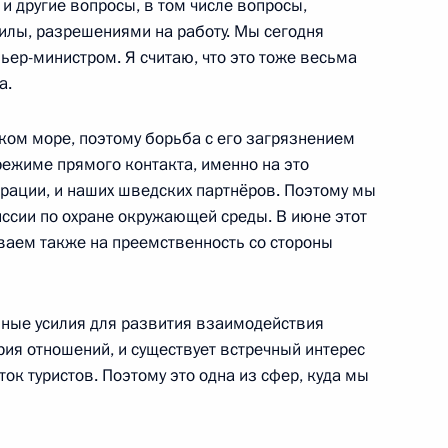
и другие вопросы, в том числе вопросы,
илы, разрешениями на работу. Мы сегодня
ьер-министром. Я считаю, что это тоже весьма
а.
лой II
3
ом море, поэтому борьба с его загрязнением
режиме прямого контакта, именно на это
рации, и наших шведских партнёров. Поэтому мы
ссии по охране окружающей среды. В июне этот
ваем также на преемственность со стороны
ркутской области Дмитрием
1
ные усилия для развития взаимодействия
ть, Горки
ория отношений, и существует встречный интерес
оток туристов. Поэтому это одна из сфер, куда мы
нного присутствия стран СНГ
1