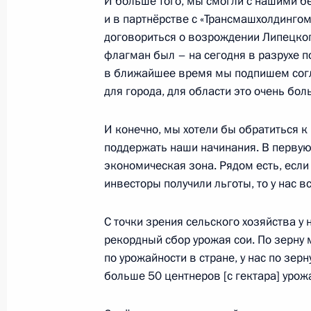
И больше того, мы смогли с нашими б
Совещание с членами Правительст
и в партнёрстве с «Трансмашхолдингом
24 января 2023 года, 16:10
Московская обл
договориться о возрождении Липецког
флагман был – на сегодня в разрухе 
в ближайшее время мы подпишем согл
23 января 2023 года, понедельник
для города, для области это очень бол
Встреча с главой Татарстана Рус
И конечно, мы хотели бы обратиться 
23 января 2023 года, 12:30
Москва, Кремль
поддержать наши начинания. В первую
экономическая зона. Рядом есть, если
инвесторы получили льготы, то у нас вс
19 января 2023 года, четверг
С точки зрения сельского хозяйства у н
Встреча с главой «Роскосмоса» Ю
рекордный сбор урожая сои. По зерну 
по урожайности в стране, у нас по зер
19 января 2023 года, 13:30
Москва, Кремль
больше 50 центнеров [с гектара] урожа