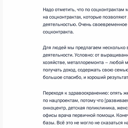
Надо отметить, что по соцконтрактам 
на соцконтрактах, которые позволяю
17 января 2023 года, вторник
деятельностью. Очень своевременное
соцконтракта.
Совещание по экономическим воп
17 января 2023 года, 14:20
Московская обл
Для людей мы предлагаем несколько 
деятельности. Условно: от выращивани
хозяйстве, металлоремонта – любой м
16 января 2023 года, понедельник
получать доход, содержать свою семью
большое спасибо, и хороший результат
Встреча с губернатором Новосибир
Травниковым
Переходя к здравоохранению: опять ж
16 января 2023 года, 13:45
Московская обл
по нацпроектам, потому что [развивае
онкоцентр, детская поликлиника, женс
офисы врача первичной помощи. Конеч
базы. Всё это не могло не сказаться н
13 января 2023 года, пятница