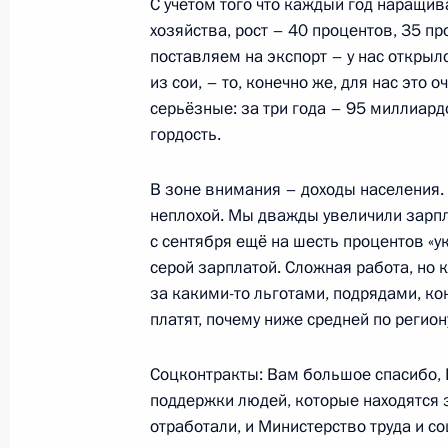
С учётом того что каждый год наращи
18 января 2023 года, среда
хозяйства, рост – 40 процентов, 35 пр
поставляем на экспорт – у нас откры
Посещение Обуховского завода
из сои, – то, конечно же, для нас это 
18 января 2023 года, 15:35
Санкт-Петербур
серьёзные: за три года – 95 миллиардо
гордость.
Встреча с ветеранами Великой Оте
В зоне внимания – доходы населения. 
блокадного Ленинграда и предста
неплохой. Мы дважды увеличили зарпл
с сентября ещё на шесть процентов «
патриотических объединений
серой зарплатой. Сложная работа, но 
18 января 2023 года, 13:45
Санкт-Петербур
за какими-то льготами, подрядами, к
платят, почему ниже средней по регион
Встреча с губернатором Санкт-Пет
Соцконтракты: Вам большое спасибо,
Бегловым
поддержки людей, которые находятся 
отработали, и Министерство труда и 
18 января 2023 года, 12:00
Санкт-Петербур