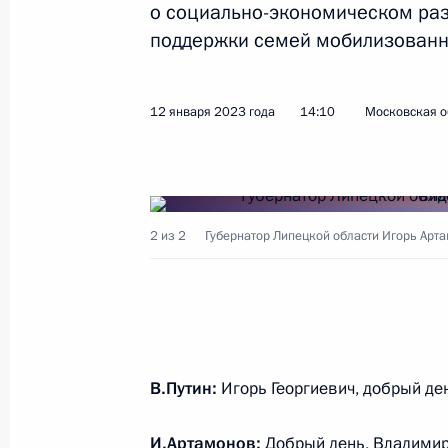
о социально-экономическом раз
поддержки семей мобилизованн
Показа
12 января 2023 года
14:10
Московская о
27 января 2023 года, пятница
Совещание с постоянными членами
27 января 2023 года, 14:45
Московская обл
2 из 2
Губернатор Липецкой области Игорь Арт
26 января 2023 года, четверг
Встреча с главным раввином Росс
Федерации еврейских общин Алек
В.Путин:
Игорь Георгиевич, добрый де
26 января 2023 года, 16:40
Москва, Кремль
И.Артамонов
:
Добрый день, Владимир