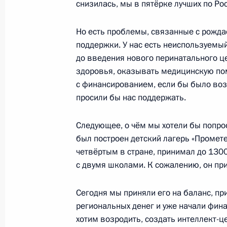
снизилась, мы в пятёрке лучших по Ро
Комментарий телеканалу «Россия»
Но есть проблемы, связанные с рожда
13 января 2023 года, 14:35
Уфа
поддержки. У нас есть неиспользуемы
до введения нового перинатального це
здоровья, оказывать медицинскую п
Встреча с главой Башкирии Радие
с финансированием, если бы было воз
просили бы нас поддержать.
13 января 2023 года, 12:55
Уфа
Следующее, о чём мы хотели бы попрос
был построен детский лагерь «Промете
12 января 2023 года, четверг
четвёртым в стране, принимал до 1300
с двумя школами. К сожалению, он при
Встреча с губернатором Липецкой
12 января 2023 года, 14:10
Московская обл
Сегодня мы приняли его на баланс, п
региональных денег и уже начали фин
хотим возродить, создать интеллект-це