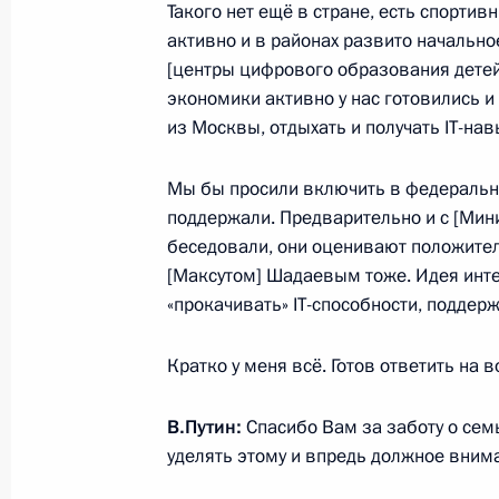
Поздравление по случаю Дня рабо
Такого нет ещё в стране, есть спортивн
активно и в районах развито начальное 
12 января 2023 года, 00:00
[центры цифрового образования детей]
экономики активно у нас готовились и 
из Москвы, отдыхать и получать IT-на
11 января 2023 года, среда
Мы бы просили включить в федеральну
Совещание с членами Правительст
поддержали. Предварительно и с [Ми
11 января 2023 года, 15:50
Московская обл
беседовали, они оценивают положите
[Максутом] Шадаевым тоже. Идея интел
«прокачивать» IT-способности, поддер
10 января 2023 года, вторник
Кратко у меня всё. Готов ответить на 
Встреча с руководителем ФАС Ма
10 января 2023 года, 13:45
Москва, Кремль
В.Путин:
Спасибо Вам за заботу о сем
уделять этому и впредь должное вним