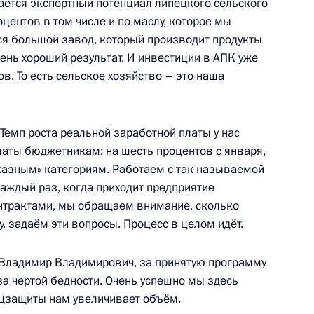
вается экспортный потенциал липецкого сельского
оцентов в том числе и по маслу, которое мы
лся большой завод, который производит продукты
14
28м
очень хороший результат. И инвестиции в АПК уже
г
в. То есть сельское хозяйство – это наша
чественной войны, жителями
Темп роста реальной заработной платы у нас
:
10
вителями общественных
аты бюджетникам: на шесть процентов с января,
указным» категориям. Работаем с так называемой
каждый раз, когда приходит предприятие
г
онтрактами, мы обращаем внимание, сколько
у, задаём эти вопросы. Процесс в целом идёт.
ербурга Александром
4
 Владимир Владимирович, за принятую программу
за чертой бедности. Очень успешно мы здесь
соцзащиты нам увеличивает объём.
г