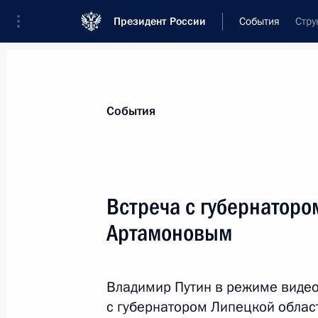
Президент России
События
Стру
Президент
Администрация
Государст
Новости
Стенограммы
Поездки
Те
События
Рубрикация материалов
Все материалы
Встреча с губернаторо
Послания Федеральному Собранию
Артамоновым
Заявления по важнейшим вопросам
Совещания, заседания, рабочие встречи
Владимир Путин в режиме виде
Речи и обращения
с губернатором Липецкой облас