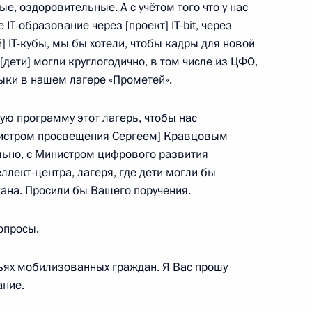
тника прокуратуры
ые, оздоровительные. А с учётом того что у нас
1
3м
IТ-образование через [проект] IТ-bit, через
 IT-кубы, мы бы хотели, чтобы кадры для новой
[дети] могли круглогодично, в том числе из ЦФО,
выки в нашем лагере «Прометей».
ю программу этот лагерь, чтобы нас
ва
4
58м
нистром просвещения Сергеем] Кравцовым
асть, Ново-Огарёво
льно, с Министром цифрового развития
лект-центра, лагеря, где дети могли бы
жана. Просили бы Вашего поручения.
вопросы.
ксимом Шаскольским
2
ьях мобилизованных граждан. Я Вас прошу
ание.