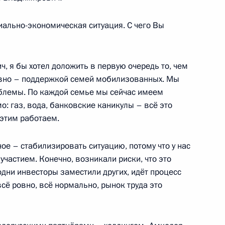
иально-экономическая ситуация. С чего Вы
чаю Дня российского
:
4
 я бы хотел доложить в первую очередь то, чем
вно – поддержкой семей мобилизованных. Мы
облемы. По каждой семье мы сейчас имеем
: газ, вода, банковские каникулы – всё это
 этим работаем.
ое – стабилизировать ситуацию, потому что у нас
кой области Вячеславом
5
участием. Конечно, возникали риски, что это
одни инвесторы заместили других, идёт процесс
асть, Ново-Огарёво
всё ровно, всё нормально, рынок труда это