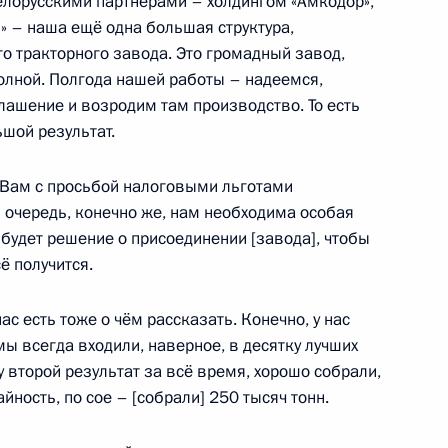
елорусскими партнёрами – холдингом «Амкодор»,
ва
:
4
» – наша ещё одна большая структура,
асть, Ново-Огарёво
о тракторного завода. Это громадный завод,
полной. Полгода нашей работы – надеемся,
ашение и возродим там производство. То есть
ьшой результат.
тамом Миннихановым
5
к Вам с просьбой налоговыми льготами
 очередь, конечно же, нам необходима особая
 будет решение о присоединении [завода], чтобы
ё получится.
ас есть тоже о чём рассказать. Конечно, у нас
рием Борисовым
мы всегда входили, наверное, в десятку лучших
3
ну второй результат за всё время, хорошо собрали,
йность, по сое – [собрали] 250 тысяч тонн.