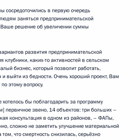
мы сосредоточились в первую очередь
т людям заняться предпринимательской
 Ваше решение об увеличении суммы
росам
3
16м
асть, Ново-Огарёво
вариантов развития предпринимательской
я клубники, каких-то активностей в сельском
алый бизнес, который позволит работать,
 и выйти из бедности. Очень хороший проект, Вам
 по этому вопросу.
ской области Андреем
2
е хотелось бы поблагодарить за программу
асть, Ново-Огарёво
м] первичное звено, 14 объектов: три больших –
кая консультация в одном из районов, – ФАПы,
но, сложно не заметить улучшение материальной
а том, что смертность снизилась, серьёзно