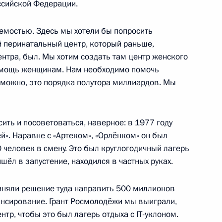
ссийской Федерации.
3м
емостью. Здесь мы хотели бы попросить
й перинатальный центр, который раньше,
нтра, был. Мы хотим создать там центр женского
омощь женщинам. Нам необходимо помочь
м Хабировым
6
можно, это порядка полутора миллиардов. Мы
ить и посоветоваться, наверное: в 1977 году
й». Наравне с «Артеком», «Орлёнком» он был
 человек в смену. Это был круглогодичный лагерь
шёл в запустение, находился в частных руках.
 области Игорем Артамоновым
2
асть, Ново-Огарёво
риняли решение туда направить 500 миллионов
ансирование. Грант Росмолодёжи мы выиграли,
нтр, чтобы это был лагерь отдыха с IT-уклоном.