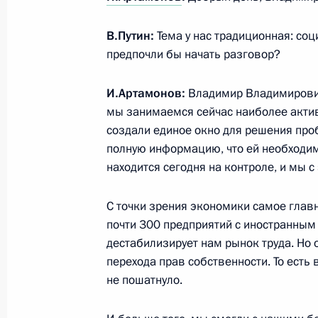
В.Путин:
Тема у нас традиционная: соц
25 января 2023 года, среда
предпочли бы начать разговор?
Встреча с учащимися вузов по слу
студенчества
И.Артамонов:
Владимир Владимирович,
мы занимаемся сейчас наиболее акти
25 января 2023 года, 16:05
Москва
создали единое окно для решения пр
полную информацию, что ей необходимо
находится сегодня на контроле, и мы с
24 января 2023 года, вторник
С точки зрения экономики самое главн
Встреча с губернатором Белгородс
почти 300 предприятий с иностранным 
Гладковым
дестабилизирует нам рынок труда. Но 
24 января 2023 года, 19:20
Московская обл
перехода прав собственности. То есть 
не пошатнуло.