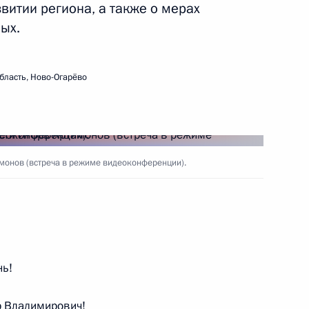
витии региона, а также о мерах
ых.
ть следующие материалы
бласть, Ново-Огарёво
 Совета Безопасности
1
асть, Ново-Огарёво
амонов (встреча в режиме видеоконференции).
ии Берлом Лазаром и главой
4
сандром Бородой
нь!
 Владимирович!