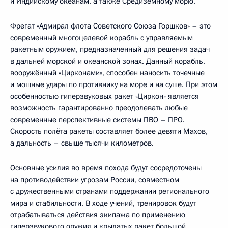
и Индийскому океанам, а также Средиземному морю.
Фрегат «Адмирал флота Советского Союза Горшков» – это
современный многоцелевой корабль с управляемым
ракетным оружием, предназначенный для решения задач
в дальней морской и океанской зонах. Данный корабль,
вооружённый «Цирконами», способен наносить точечные
и мощные удары по противнику на море и на суше. При этом
особенностью гиперзвуковых ракет «Циркон» является
возможность гарантированно преодолевать любые
современные перспективные системы ПВО – ПРО.
Скорость полёта ракеты составляет более девяти Махов,
а дальность – свыше тысячи километров.
Основные усилия во время похода будут сосредоточены
на противодействии угрозам России, совместном
с дружественными странами поддержании регионального
мира и стабильности. В ходе учений, тренировок будут
отрабатываться действия экипажа по применению
гиперзвукового оружия и крылатых ракет большой