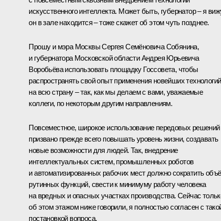
искусственного интеллекта. Может быть, губернатор – я виж
он в зале находится – тоже скажет об этом чуть позднее.
Прошу и мэра Москвы Сергея Семёновича Собянина,
и губернатора Московской области Андрея Юрьевича
Воробьёва использовать площадку Госсовета, чтобы
распространять свой опыт применения новейших технологи
на всю страну – так, как мы делаем с вами, уважаемые
коллеги, по некоторым другим направлениям.
Повсеместное, широкое использование передовых решений
призвано прежде всего повышать уровень жизни, создавать
новые возможности для людей. Так, внедрение
интеллектуальных систем, промышленных роботов
и автоматизированных рабочих мест должно сократить объ
рутинных функций, свести к минимуму работу человека
на вредных и опасных участках производства. Сейчас тольк
об этом этажом ниже говорили, я полностью согласен с тако
постановкой вопроса.