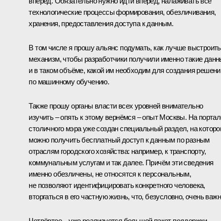
вперёд. Обязательно нужно идти вперёд, налаживать все
технологические процессы формирования, обезличивания,
хранения, предоставления доступа к данным.
В том числе я прошу альянс подумать, как лучше выстроить
механизм, чтобы разработчики получили именно такие дан
и в таком объёме, какой им необходим для создания решени
по машинному обучению.
Также прошу органы власти всех уровней внимательно
изучить – опять к этому вернёмся – опыт Москвы. На портал
столичного мэра уже создан специальный раздел, на котор
можно получить бесплатный доступ к данным по разным
отраслям городского хозяйства: например, к транспорту,
коммунальным услугам и так далее. Причём эти сведения
именно обезличены, не относятся к персональным,
не позволяют идентифицировать конкретного человека,
вторгаться в его частную жизнь, что, безусловно, очень важн
Четвёртое – уже реализуется большой пакет поддержки