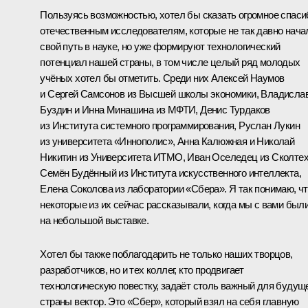
Пользуясь возможностью, хотел бы сказать огромное спаси
отечественным исследователям, которые не так давно нача
свой путь в науке, но уже формируют технологический
потенциал нашей страны, в том числе целый ряд молодых
учёных хотел бы отметить. Среди них Алексей Наумов
и Сергей Самсонов из Высшей школы экономики, Владисла
Буздин и Инна Минашина из МФТИ, Денис Турдаков
из Института системного программирования, Руслан Лукин
из университета «Иннополис», Анна Калюжная и Николай
Никитин из Университета ИТМО, Иван Оселедец из Сколтех
Семён Будённый из Института искусственного интеллекта,
Елена Соколова из лаборатории «Сбера». Я так понимаю, ч
некоторые из их сейчас рассказывали, когда мы с вами был
на небольшой
выставке
.
Хотел бы также поблагодарить не только наших творцов,
разработчиков, но и тех коллег, кто продвигает
технологическую повестку, задаёт столь важный для будущ
страны вектор. Это «Сбер», который взял на себя главную