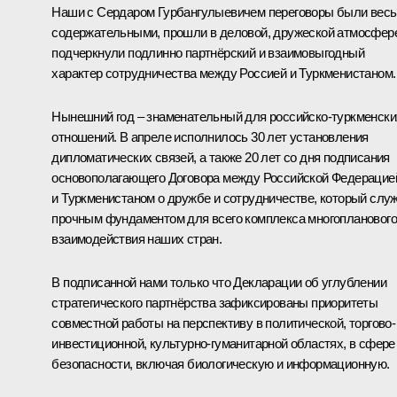
Наши с Сердаром Гурбангулыевичем переговоры были вес
содержательными, прошли в деловой, дружеской атмосфер
подчеркнули подлинно партнёрский и взаимовыгодный
характер сотрудничества между Россией и Туркменистаном.
Нынешний год – знаменательный для российско-туркменски
отношений. В апреле исполнилось 30 лет установления
дипломатических связей, а также 20 лет со дня подписания
основополагающего Договора между Российской Федерацие
и Туркменистаном о дружбе и сотрудничестве, который слу
прочным фундаментом для всего комплекса многопланового
взаимодействия наших стран.
В подписанной нами только что Декларации об углублении
стратегического партнёрства зафиксированы приоритеты
совместной работы на перспективу в политической, торгово-
инвестиционной, культурно-гуманитарной областях, в сфере
безопасности, включая биологическую и информационную.