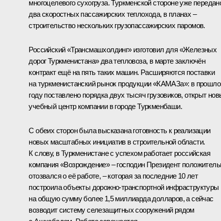
многоцелевого сухогруза. Туркменской стороне уже передан
два скоростных пассажирских теплохода, в планах –
строительство нескольких грузопассажирских паромов.
Российский «Трансмашхолдинг» изготовил для «Железных
дорог Туркменистана» два тепловоза, в марте заключён
контракт ещё на пять таких машин. Расширяются поставки
на туркменистанский рынок продукции «КАМАЗа»: в прошл
году поставлено порядка двух тысяч грузовиков, открыт но
учебный центр компании в городе Туркменбаши.
С обеих сторон была высказана готовность к реализации
новых масштабных инициатив в строительной области.
К слову, в Туркменистане с успехом работает российская
компания «Возрождение» – господин Президент положитель
отозвался о её работе, – которая за последние 10 лет
построила объекты дорожно-транспортной инфраструктуры
на общую сумму более 1,5 миллиарда долларов, а сейчас
возводит систему селезащитных сооружений рядом