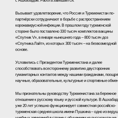
с Ашхабадом. Работа завешается.
Вызывает удовлетворение, что Россия и Туркменистан по-
партнёрски сотрудничают в борьбе с распространением
коронавирусной инфекции. В прошлом году туркменской
стороне было поставлено 330 тысяч комплектов вакцины
«Спутник V», в январе нынешнего года – 800 тысяч доз
«Спутника Лайт», из которых 300 тысяч – на безвозмездной
основе.
Условились с Президентом Туркменистана и далее
способствовать всестороннему развитию двусторонних
гуманитарных контактов между нашими гражданами, поощря
научные, образовательные, культурные и спортивные обме
Мы признательны руководству Туркменистана за бережное
отношение к русскому языку и русской культуре. В Ашхаба
уже 20 лет успешно функционирует совместная российско-
туркменская средняя школа имени Пушкина – одно из веду
учебных заведений в стране с обучением на русском языке,