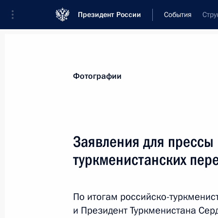
Президент России
События
Стру
Президент
Администрация
Государст
Новости
Стенограммы
Поездки
Те
Фотографии
Рубрикация материалов
Все материалы
Заявления для прессы 
Послания Федеральному Собранию
туркменистанских пер
Заявления по важнейшим вопросам
Совещания, заседания, рабочие встречи
По итогам российско-туркменис
Речи и обращения
и Президент Туркменистана Сер