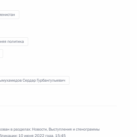
менистан
я в регионах России
:
3
няя политика
нии и Герцеговины Милорадом
4
ымухамедов Сердар Гурбангулыевич
аагном Хачатуряном
3
ован в разделах:
Новости
,
Выступления и стенограммы
бликации:
10 июня 2022 года, 15:45