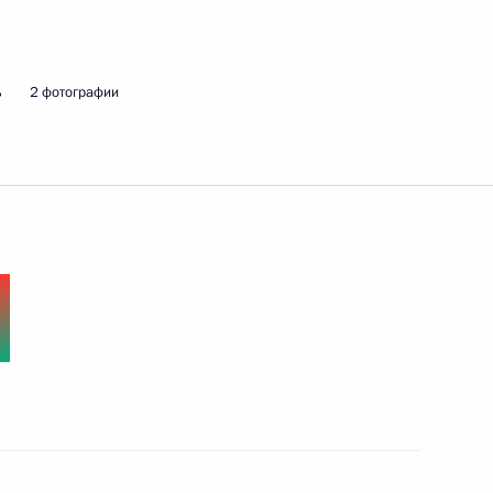
ть следующие материалы
ь
2 фотографии
узов
14
15м
Мурманской области Андреем
3