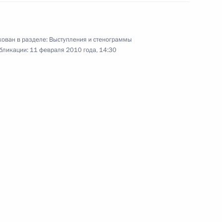
езидент будет держать под
2
14м
ован в разделе:
Выступления и стенограммы
бликации:
11 февраля 2010 года, 14:30
азования и науки Андреем
1
ль
ийско-абхазских переговоров
1
18м
ль