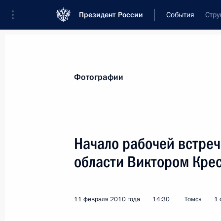
Президент России
События
Стру
Президент
Администрация
Государст
Новости
Стенограммы
Поездки
Те
Фотографии
Рубрикация материалов
Все материалы
Начало рабочей встреч
Послания Федеральному Собранию
области Виктором Кре
Заявления по важнейшим вопросам
Совещания, заседания, рабочие встречи
11 февраля 2010 года
14:30
Томск
1 
Речи и обращения