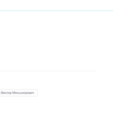
ть следующие материалы
ства в Кремле состоялась
15
11м
ых наград
ль
опросам изменения климата
3
с Виктор Мельхиорович
ласть, Горки