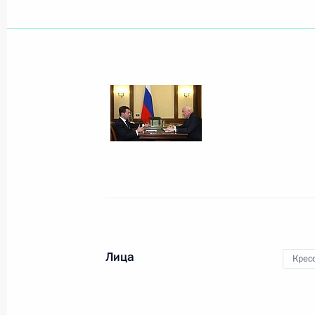
Показа
В преддверии Дня защитника Отече
церемония вручения государственн
19 февраля 2010 года, 13:00
Москва, Крем
18 февраля 2010 года, четверг
Президент провёл совещание по в
Лица
Крес
18 февраля 2010 года, 17:00
Московская об