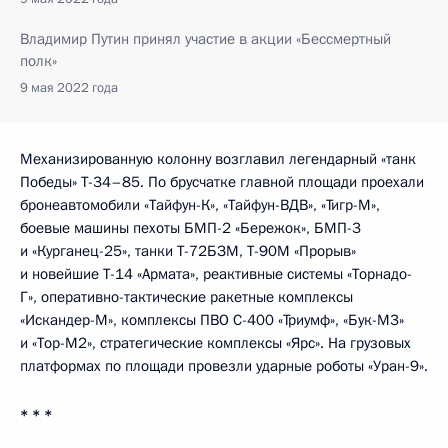
Владимир Путин принял участие в акции «Бессмертный
полк»
9 мая 2022 года
Механизированную колонну возглавил легендарный «танк
Победы» Т-34–85. По брусчатке главной площади проехали
бронеавтомобили «Тайфун-К», «Тайфун-ВДВ», «Тигр-М»,
боевые машины пехоты БМП-2 «Бережок», БМП-3
и «Курганец-25», танки Т-72БЗМ, Т-90М «Прорыв»
и новейшие Т-14 «Армата», реактивные системы «Торнадо-
Г», оперативно-тактические ракетные комплексы
«Искандер-М», комплексы ПВО С-400 «Триумф», «Бук-М3»
и «Тор-М2», стратегические комплексы «Ярс». На грузовых
платформах по площади провезли ударные роботы «Уран-9».
* * *