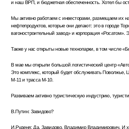
и наш ВРП, и бюджетная обеспеченность. Хотел бы ос
Мы активно работаем с инвесторами, размещаем их на 
нефтепродуктов, которые они делают: это в городе То
вагоностроительный завод» и корпорация «Росатом». Э
Также у нас открыты новые технопарки, в том числе «Б
В мае мы открыли большой логистический центр «Авто
Это комплекс, который будет обслуживать Поволжье, Ц
М-11 и трасса М-10.
Развиваем активно туристическую индустрию, туристи
В.Путин:
Завидово?
И.Руденя:
Да, Завидово, Владимир Владимирович. И хот