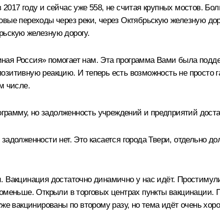
 в 2017 году и сейчас уже 558, не считая крупных мостов. Бо
вые переходы через реки, через Октябрьскую железную дорог
рьскую железную дорогу.
ая Россия» помогает нам. Эта программа Вами была поддер
зитивную реакцию. И теперь есть возможность не просто газ
м числе.
рограмму, но задолженность учреждений и предприятий доста
адолженности нет. Это касается города Твери, отдельно доло
. Вакцинация достаточно динамично у нас идёт. Простимул
поменьше. Открыли в торговых центрах пункты вакцинации.
уже вакцинированы по второму разу, но тема идёт очень хор