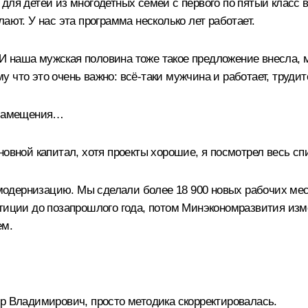
 для детей из многодетных семей с первого по пятый класс
ают. У нас эта программа несколько лет работает.
». И наша мужская половина тоже такое предложение внесла,
 что это очень важно: всё-таки мужчина и работает, труди
е замещения…
овной капитал, хотя проекты хорошие, я посмотрел весь сп
 модернизацию. Мы сделали более 18 900 новых рабочих мест
стиции до позапрошлого года, потом Минэкономразвития из
ем.
р Владимирович, просто методика скорректировалась.