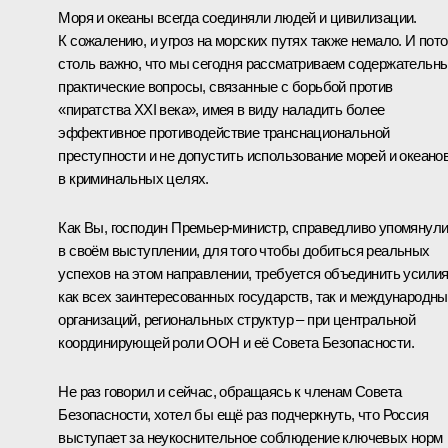
Моря и океаны всегда соединяли людей и цивилизации.
К сожалению, и угроз на морских путях также немало. И пот
столь важно, что мы сегодня рассматриваем содержательны
практические вопросы, связанные с борьбой против
«пиратства XXI века», имея в виду наладить более
эффективное противодействие транснациональной
преступности и не допустить использование морей и океано
в криминальных целях.
Как Вы, господин Премьер-министр, справедливо упомянул
в своём выступлении, для того чтобы добиться реальных
успехов на этом направлении, требуется объединить усили
как всех заинтересованных государств, так и международн
организаций, региональных структур – при центральной
координирующей роли ООН и её Совета Безопасности.
Не раз говорил и сейчас, обращаясь к членам Совета
Безопасности, хотел бы ещё раз подчеркнуть, что Россия
выступает за неукоснительное соблюдение ключевых норм