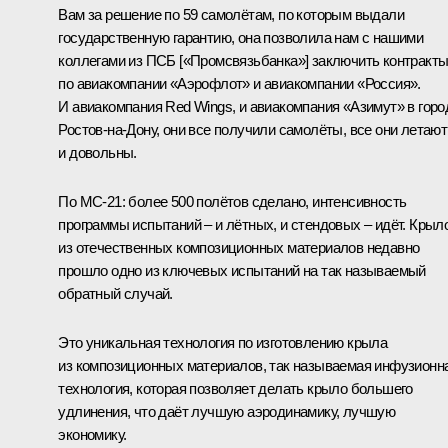
Вам за решение по 59 самолётам, по которым выдали
государственную гарантию, она позволила нам с нашими
коллегами из ПСБ [«Промсвязьбанка»] заключить контракт
по авиакомпании «Аэрофлот» и авиакомпании «Россия».
И авиакомпания Red Wings, и авиакомпания «Азимут» в горо
Ростов-на-Дону, они все получили самолёты, все они летают
и довольны.
По МС-21: более 500 полётов сделано, интенсивность
программы испытаний – и лётных, и стендовых – идёт. Крыл
из отечественных композиционных материалов недавно
прошло одно из ключевых испытаний на так называемый
обратный случай.
Это уникальная технология по изготовлению крыла
из композиционных материалов, так называемая инфузионн
технология, которая позволяет делать крыло большего
удлинения, что даёт лучшую аэродинамику, лучшую
экономику.