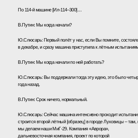
По 114-й машине [Ил-114–300]…
В.Путин:
Мы когда начали?
Ю.Слюсарь:
Первый полёт у нас, если Вы помните, состоял
в декабре, и сразу машина приступила к лётным испытаниям
В.Путин:
Мы когда начали по ней работать?
Ю.Слюсарь:
Вы поддержали тогда эту идею, это было четы
года назад.
В.Путин:
Срок ничего, нормальный.
Ю.Слюсарь:
Сейчас машина интенсивно проходит испытани
строится второй лётный [образец] в городе Луховицы – там, 
мы делаем наши МиГ-29. Компания «Аврора»,
дальневосточная компания, проект по которой